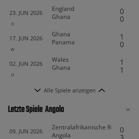
England
0
23. JUN 2026
Ghana
0
D
Ghana
1
17. JUN 2026
Panama
0
W
Wales
1
02. JUN 2026
Ghana
1
D
Alle Spiele anzeigen
Letzte Spiele
Angola
Zentralafrikanische Republik
0
09. JUN 2026
Angola
3