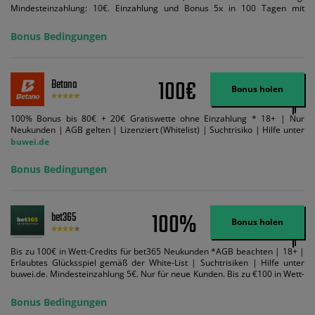
Mindesteinzahlung: 10€. Einzahlung und Bonus 5x in 100 Tagen mit
Mindestquote 1,5 umsetzen. Maximaler Umsatz: Bonusbetrag pro Wette.
Bedingungen können geändert werden. AGB gelten. Lizenziert; Hilfe bei
Bonus Bedingungen
Suchtrisiken: buwei.de.
100€
Betano
Bonus holen
100% Bonus bis 80€ + 20€ Gratiswette ohne Einzahlung * 18+ | Nur
Neukunden | AGB gelten | Lizenziert (Whitelist) | Suchtrisiko | Hilfe unter
buwei.de
Bonus Bedingungen
100%
bet365
Bonus holen
Bis zu 100€ in Wett-Credits für bet365 Neukunden *AGB beachten | 18+ |
Erlaubtes Glücksspiel gemäß der White-List | Suchtrisiken | Hilfe unter
buwei.de. Mindesteinzahlung 5€. Nur für neue Kunden. Bis zu €100 in Wett-
Credits. Melden Sie sich an, zahlen Sie €5 oder mehr auf Ihr bet365-Konto
ein und wir geben Ihnen die entsprechende qualifizierende Einzahlung in
Bonus Bedingungen
Wett-Credits, wenn Sie qualifizierende Wetten im gleichen Wert platzieren