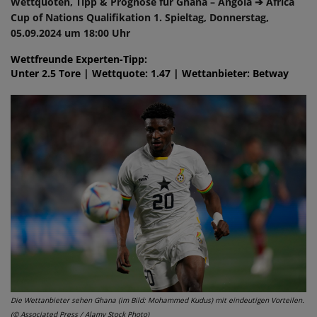
Wettquoten, Tipp & Prognose für Ghana – Angola ➔ Africa
Cup of Nations Qualifikation 1. Spieltag, Donnerstag,
05.09.2024 um 18:00 Uhr
Wettfreunde Experten-Tipp:
Unter 2.5 Tore | Wettquote: 1.47 | Wettanbieter: Betway
Die Wettanbieter sehen Ghana (im Bild: Mohammed Kudus) mit eindeutigen Vorteilen.
(© Associated Press / Alamy Stock Photo)