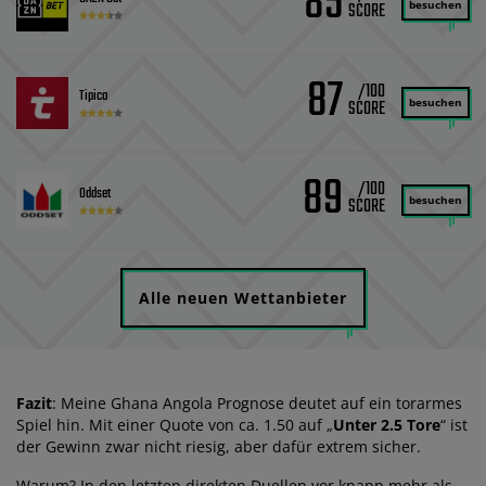
85
besuchen
87
/100
Tipico
besuchen
89
/100
Oddset
besuchen
Alle neuen Wettanbieter
Fazit
: Meine Ghana Angola Prognose deutet auf ein torarmes
Spiel hin. Mit einer Quote von ca. 1.50 auf „
Unter 2.5 Tore
“ ist
der Gewinn zwar nicht riesig, aber dafür extrem sicher.
Warum? In den letzten direkten Duellen vor knapp mehr als