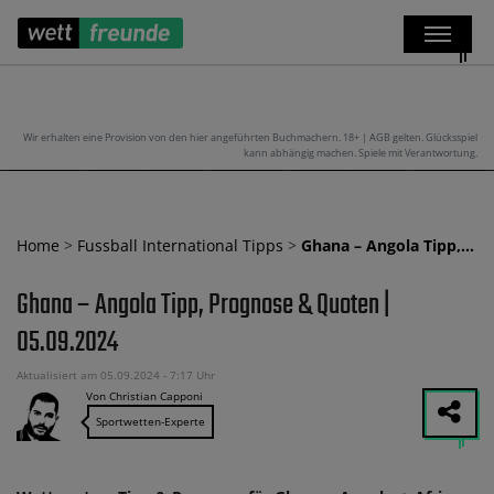
Wir erhalten eine Provision von den hier angeführten Buchmachern. 18+ | AGB gelten. Glücksspiel
kann abhängig machen. Spiele mit Verantwortung.
Home
>
Fussball International Tipps
>
Ghana – Angola Tipp,…
Ghana – Angola Tipp, Prognose & Quoten |
05.09.2024
Aktualisiert am 05.09.2024 - 7:17 Uhr
Von Christian Capponi
Sportwetten-Experte