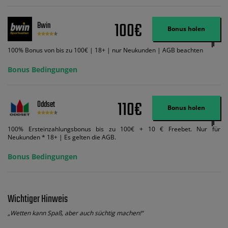
und diese abgerechnet werden. Mindestquoten, Wett- und
Zahlungsmethoden-Ausnahmen gelten. Gewinne schließen den Einsatz von
Wett-Credits aus. Es gelten die AGB, Zeitlimits und Ausnahmen. Der Bonus-
100€
Bwin
Code VIPANGEBOT kann während der Anmeldung benutzt werden, jedoch
Bonus holen
ändert dies den Angebotsbetrag in keinster Weise.
100% Bonus von bis zu 100€ | 18+ | nur Neukunden | AGB beachten
Bonus Bedingungen
110€
Oddset
Bonus holen
100% Ersteinzahlungsbonus bis zu 100€ + 10 € Freebet. Nur für
Neukunden * 18+ | Es gelten die AGB.
Bonus Bedingungen
Wichtiger Hinweis
„Wetten kann Spaß, aber auch süchtig machen!“