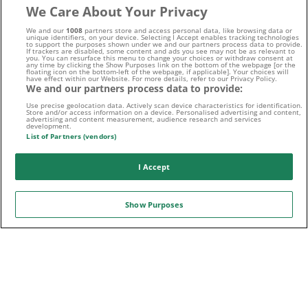
Unsere Autoren
We Care About Your Privacy
We and our
1008
partners store and access personal data, like browsing data or
unique identifiers, on your device. Selecting I Accept enables tracking technologies
to support the purposes shown under we and our partners process data to provide.
If trackers are disabled, some content and ads you see may not be as relevant to
Archiv
you. You can resurface this menu to change your choices or withdraw consent at
any time by clicking the Show Purposes link on the bottom of the webpage [or the
floating icon on the bottom-left of the webpage, if applicable]. Your choices will
have effect within our Website. For more details, refer to our Privacy Policy.
We and our partners process data to provide:
Use precise geolocation data. Actively scan device characteristics for identification.
Kontaktiere uns noch heute!
Store and/or access information on a device. Personalised advertising and content,
advertising and content measurement, audience research and services
development.
List of Partners (vendors)
I Accept
E-MAIL
Show Purposes
Folge uns auf: