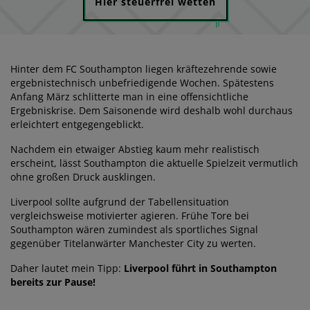
Hier steuerfrei wetten
Hinter dem FC Southampton liegen kräftezehrende sowie
ergebnistechnisch unbefriedigende Wochen. Spätestens
Anfang März schlitterte man in eine offensichtliche
Ergebniskrise. Dem Saisonende wird deshalb wohl durchaus
erleichtert entgegengeblickt.
Nachdem ein etwaiger Abstieg kaum mehr realistisch
erscheint, lässt Southampton die aktuelle Spielzeit vermutlich
ohne großen Druck ausklingen.
Liverpool sollte aufgrund der Tabellensituation
vergleichsweise motivierter agieren. Frühe Tore bei
Southampton wären zumindest als sportliches Signal
gegenüber Titelanwärter Manchester City zu werten.
Daher lautet mein Tipp:
Liverpool führt in Southampton
bereits zur Pause!