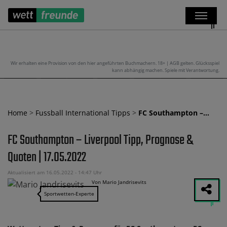
Wir erhalten eine Provision von den hier angeführten Buchmachern. 18+ | AGB gelten. Glücksspiel
kann abhängig machen. Spiele mit Verantwortung.
Home
>
Fussball International Tipps
>
FC Southampton –…
FC Southampton – Liverpool Tipp, Prognose &
Quoten | 17.05.2022
Aktualisiert am 16.05.2022 - 14:47 Uhr
Von Mario Jandrisevits
Sportwetten-Experte