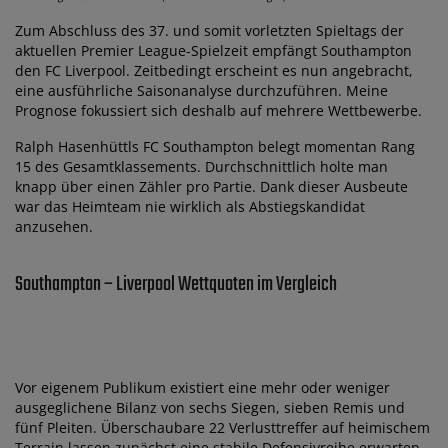
Zum Abschluss des 37. und somit vorletzten Spieltags der
aktuellen Premier League-Spielzeit empfängt Southampton
den FC Liverpool. Zeitbedingt erscheint es nun angebracht,
eine ausführliche Saisonanalyse durchzuführen. Meine
Prognose fokussiert sich deshalb auf mehrere Wettbewerbe.
Ralph Hasenhüttls FC Southampton belegt momentan Rang
15 des Gesamtklassements. Durchschnittlich holte man
knapp über einen Zähler pro Partie. Dank dieser Ausbeute
war das Heimteam nie wirklich als Abstiegskandidat
anzusehen.
Southampton – Liverpool Wettquoten im Vergleich
Vor eigenem Publikum existiert eine mehr oder weniger
ausgeglichene Bilanz von sechs Siegen, sieben Remis und
fünf Pleiten. Überschaubare 22 Verlusttreffer auf heimischem
Terrain lassen zunächst eine stabile Defensivreihe erwarten.