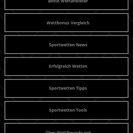
Beste Wettanbieter
Wettbonus Vergleich
Sportwetten News
Erfolgreich Wetten
Sportwetten Tipps
Sportwetten Tools
Über Wettfreunde.net