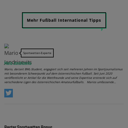
Mehr Fußball International Tipps
Sportwetten-Experte
Mario Jandrisevits
Mario, derzeit BWL-Student, engagiert sich seit mehreren Jahren im Sportjournalismus
mit besonderem Schwerpunkt auf dem österreichischen Fußball. Seit Juni 2020
veröffentlicht er Artikel für die Wettfreunde und seine Expertise erstreckt sich auf
verschiedene Ligen des österreichischen Amateurfußballs. Marios umfassende…
Bester Sportwetten Bonus