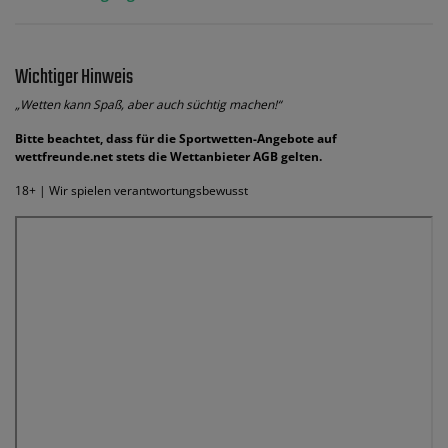
Wichtiger Hinweis
„Wetten kann Spaß, aber auch süchtig machen!“
Bitte beachtet, dass für die Sportwetten-Angebote auf
wettfreunde.net stets die Wettanbieter AGB gelten.
18+ | Wir spielen verantwortungsbewusst