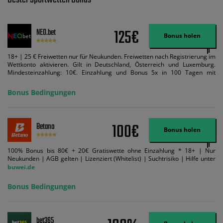
125€
NEO.bet
Bonus holen
18+ | 25 € Freiwetten nur für Neukunden. Freiwetten nach Registrierung im
Wettkonto aktivieren. Gilt in Deutschland, Österreich und Luxemburg.
Mindesteinzahlung: 10€. Einzahlung und Bonus 5x in 100 Tagen mit
Mindestquote 1,5 umsetzen. Maximaler Umsatz: Bonusbetrag pro Wette.
Bedingungen können geändert werden. AGB gelten. Lizenziert; Hilfe bei
Bonus Bedingungen
Suchtrisiken: buwei.de.
100€
Betano
Bonus holen
100% Bonus bis 80€ + 20€ Gratiswette ohne Einzahlung * 18+ | Nur
Neukunden | AGB gelten | Lizenziert (Whitelist) | Suchtrisiko | Hilfe unter
buwei.de
Bonus Bedingungen
bet365