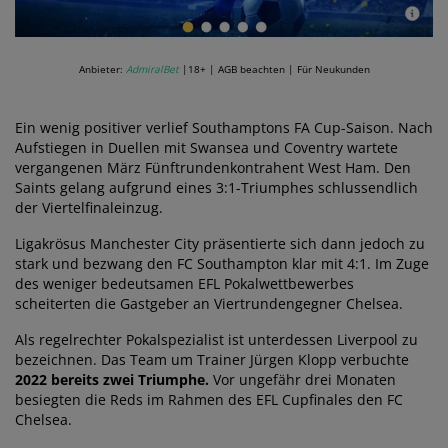
Anbieter:
AdmiralBet
|18+ | AGB beachten | Für Neukunden
Ein wenig positiver verlief Southamptons FA Cup-Saison. Nach
Aufstiegen in Duellen mit Swansea und Coventry wartete
vergangenen März Fünftrundenkontrahent West Ham. Den
Saints gelang aufgrund eines 3:1-Triumphes schlussendlich
der Viertelfinaleinzug.
Ligakrösus Manchester City präsentierte sich dann jedoch zu
stark und bezwang den FC Southampton klar mit 4:1. Im Zuge
des weniger bedeutsamen EFL Pokalwettbewerbes
scheiterten die Gastgeber an Viertrundengegner Chelsea.
Als regelrechter Pokalspezialist ist unterdessen Liverpool zu
bezeichnen. Das Team um Trainer Jürgen Klopp verbuchte
2022 bereits zwei Triumphe.
Vor ungefähr drei Monaten
besiegten die Reds im Rahmen des EFL Cupfinales den FC
Chelsea.