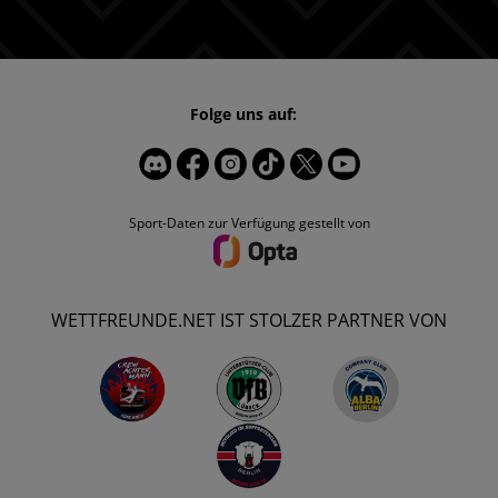
Folge uns auf:
Sport-Daten zur Verfügung gestellt von
WETTFREUNDE.NET IST STOLZER PARTNER VON