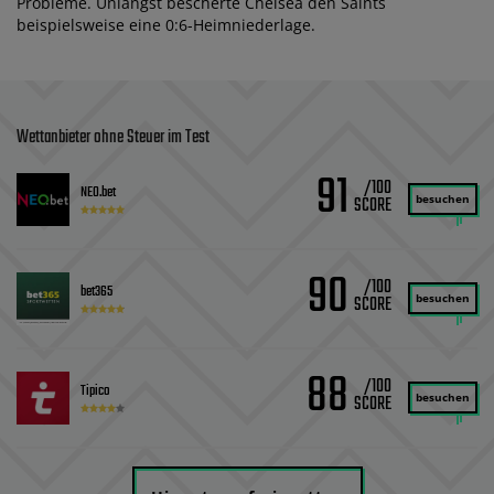
Probleme. Unlängst bescherte Chelsea den Saints
beispielsweise eine 0:6-Heimniederlage.
Wettanbieter ohne Steuer im Test
91
/100
NEO.bet
besuchen
90
/100
bet365
besuchen
88
/100
Tipico
besuchen