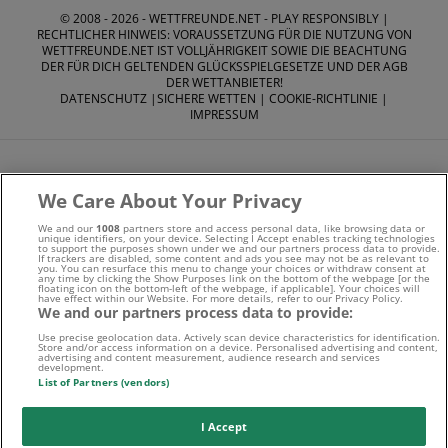
© 2008 - 2026 -
WETTFREUNDE.NET
- PLAY RESPONSIBLY |
RECHTLICHER HINWEIS: VORAUSSETZUNG FÜR DIE NUTZUNG VON
WETTFREUNDE.NET IST VOLLJÄHRIGKEIT SOWIE DIE BEACHTUNG
DER FÜR DICH GELTENDEN GLÜCKSSPIELGESETZE UND DER AGB
DER WETTANBIETER!
DATENSCHUTZ
|
SICHERE WETTEN
|
COOKIE-RICHTLINIE
|
IMPRESSUM
We Care About Your Privacy
We and our
1008
partners store and access personal data, like browsing data or
Suchtrisiken, Glücksspiel kann süchtig machen - Hilfe finden
unique identifiers, on your device. Selecting I Accept enables tracking technologies
to support the purposes shown under we and our partners process data to provide.
If trackers are disabled, some content and ads you see may not be as relevant to
Sie auf
buwei.de
you. You can resurface this menu to change your choices or withdraw consent at
any time by clicking the Show Purposes link on the bottom of the webpage [or the
floating icon on the bottom-left of the webpage, if applicable]. Your choices will
have effect within our Website. For more details, refer to our Privacy Policy.
Alle Anbieter auf dieser Webseite sind offiziell in
We and our partners process data to provide:
Deutschland
lizenziert
und werden von der
Gemeinsamen
Use precise geolocation data. Actively scan device characteristics for identification.
Store and/or access information on a device. Personalised advertising and content,
advertising and content measurement, audience research and services
development.
Glücksspielbehörde der Länder
reguliert
List of Partners (vendors)
I Accept