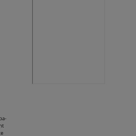
pa-
nt
te