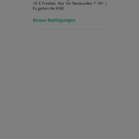
10 € Freebet. Nur für Neukunden * 18+ |
Es gelten die AGB.
Bonus Bedingungen