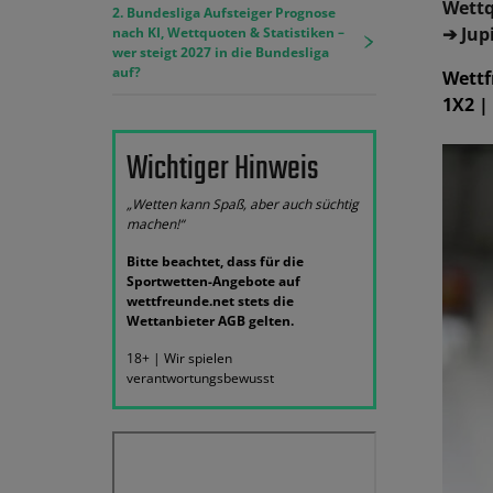
Wettq
2. Bundesliga Aufsteiger Prognose
➔ Jup
nach KI, Wettquoten & Statistiken –
wer steigt 2027 in die Bundesliga
auf?
Wettf
1X2 |
Wichtiger Hinweis
„Wetten kann Spaß, aber auch süchtig
machen!“
Bitte beachtet, dass für die
Sportwetten-Angebote auf
wettfreunde.net stets die
Wettanbieter AGB gelten.
18+ | Wir spielen
verantwortungsbewusst