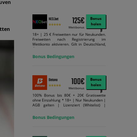
euven
125€
NEO.bet
Bonus
holen
Wettbonus
etten
18+ | 25 € Freiwetten nur für Neukunden.
Freiwetten nach Registrierung im
Wettkonto aktivieren. Gilt in Deutschland,
Österreich und Luxemburg.
Mindesteinzahlung: 10€. Einzahlung und
Bonus Bedingungen
Bonus 5x in 100 Tagen mit Mindestquote
1,5 umsetzen. Maximaler Umsatz:
Bonusbetrag pro Wette. Bedingungen
können geändert werden. AGB gelten.
100€
Lizenziert; Hilfe bei Suchtrisiken: buwei.de.
Betano
Bonus
holen
Wettbonus
100% Bonus bis 80€ + 20€ Gratiswette
ohne Einzahlung * 18+ | Nur Neukunden |
AGB gelten | Lizenziert (Whitelist) |
Suchtrisiko | Hilfe unter
buwei.de
Bonus Bedingungen