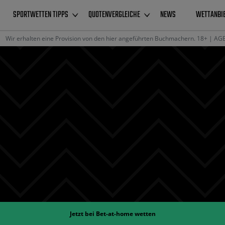
SPORTWETTEN TIPPS
QUOTENVERGLEICHE
NEWS
WETTANBIE
ere Sportwetten Tipps
ere Sportarten
[starrating_addon google=true]
Wir erhalten eine Provision von den hier angeführten Buchmachern. 18+ | AGB
tball NBA Prognosen und
ledon Wettquoten
Bra
Top
de France Wettquoten
s Tipps
l 1 Weltmeister Quoten
 Tipps
 GP Weltmeister Quoten
all Tipps
r Bowl Wettquoten
ckey Tipps
ipps & Prognosen von
Jetzt bei
Bet-at-home
wetten
rten