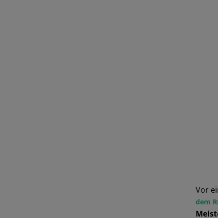
Vor ei
dem Ru
Meist