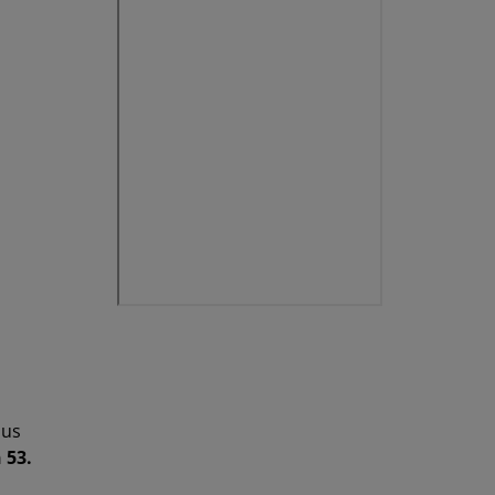
aus
 53.