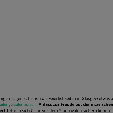
nigen Tagen scheinen die Feierlichkeiten in Glasgow etwas 
.
Anlass zur Freude bot der inzwischen
der gelaufen zu sein
ertitel
, den sich Celtic vor dem Stadtrivalen sichern konnte.