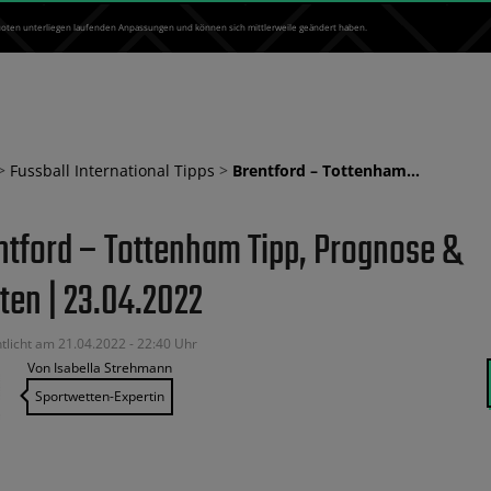
ten unterliegen laufenden Anpassungen und können sich mittlerweile geändert haben.
Sportwetten Tipps
>
Fussball International Tipps
>
Brentford – Tottenham…
ntford – Tottenham Tipp, Prognose &
ten | 23.04.2022
tlicht am 21.04.2022 - 22:40 Uhr
Von Isabella Strehmann
Sportwetten-Expertin
WhatsApp