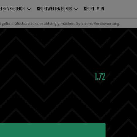
TER VERGLEICH
SPORTWETTEN BONUS
SPORT IM TV
 gelten. Glücksspiel kann abhängig machen. Spiele mit Verantwortung.
ndneue Tipps !
 Sportwetten Events
Sportwetten News
General
Sportwetten News
Uncategorized
Sportwetten News
General
Neururer wagt die 2. Liga Prognose:
WM Wetten & Weltmeister Quoten –
Aktualisiert Aug. 6
Aktualisiert Juli 19
Sportwetten News
General
2. Bundesliga Aufsteiger Prognose nach
Super Bowl Wettquoten & NFL Wetten:
Aktualisiert Aug. 6
Aktualisiert Juli 27
Sportwetten News
3. Liga Aufsteiger Prognose & Favoriten:
Bundesliga Meister Quoten & Wetten
„Meine drei Top-Favoriten für den
wer gewinnt die WM 2026?
Aktualisiert Aug. 6
Aktualisiert Aug. 3
Wolfsburg Meister & Aufstieg Prognose
Champions League Quoten | Wettquoten
KI, Wettquoten & Statistiken – wer
Wer gewinnt den Super Bowl 2027?
Aktualisiert Aug. 6
Aktualisiert Aug. 5
Bundesliga Absteiger Prognose &
Wer steigt 2027 in die 2. Bundesliga auf?
2027 – Wer wird deutscher Meister?
Aufstieg“
Aktualisiert Aug. 6
mit Wettquoten: Marschieren die Wölfe
CL Sieger 2027 & beste Wetten
steigt 2027 in die Bundesliga auf?
Favoriten: Wer steigt 2027 ab, wer
1.72
zurück in die Bundesliga?
schafft den Klassenerhalt?