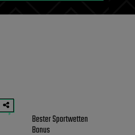
Bester Sportwetten
Email
Bonus