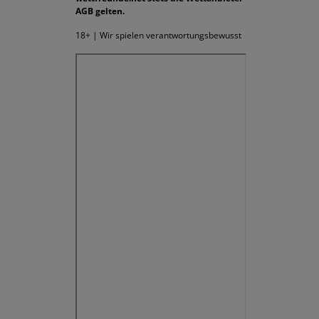
AGB gelten.
18+ | Wir spielen verantwortungsbewusst