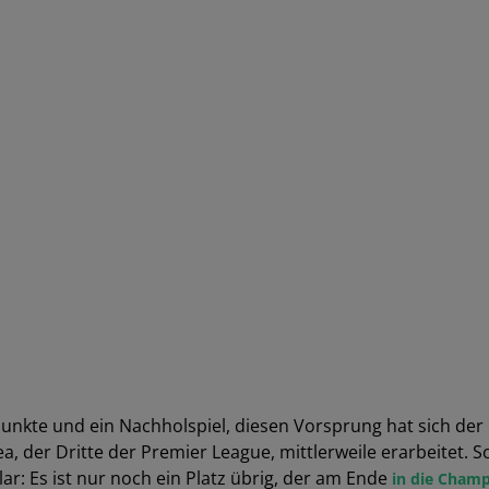
Punkte und ein Nachholspiel, diesen Vorsprung hat sich der
a, der Dritte der Premier League, mittlerweile erarbeitet. S
lar: Es ist nur noch ein Platz übrig, der am Ende
in die Cham