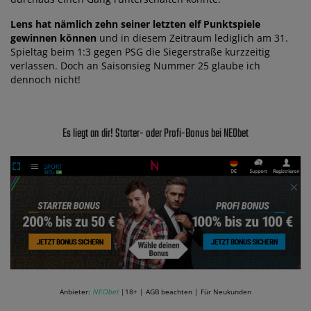
Lens hat nämlich zehn seiner letzten elf Punktspiele
gewinnen können
und in diesem Zeitraum lediglich am 31.
Spieltag beim 1:3 gegen PSG die Siegerstraße kurzzeitig
verlassen. Doch an Saisonsieg Nummer 25 glaube ich
dennoch nicht!
Es liegt an dir! Starter- oder Profi-Bonus bei NEObet
Anbieter:
NEObet
|18+ | AGB beachten | Für Neukunden