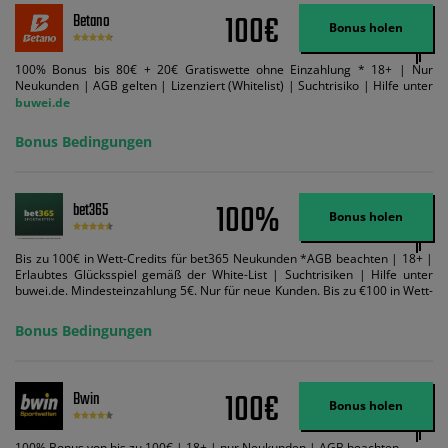
100€
Betano
Bonus holen
100% Bonus bis 80€ + 20€ Gratiswette ohne Einzahlung * 18+ | Nur
Neukunden | AGB gelten | Lizenziert (Whitelist) | Suchtrisiko | Hilfe unter
buwei.de
Bonus Bedingungen
100%
bet365
Bonus holen
Bis zu 100€ in Wett-Credits für bet365 Neukunden *AGB beachten | 18+ |
Erlaubtes Glücksspiel gemäß der White-List | Suchtrisiken | Hilfe unter
buwei.de. Mindesteinzahlung 5€. Nur für neue Kunden. Bis zu €100 in Wett-
Credits. Melden Sie sich an, zahlen Sie €5 oder mehr auf Ihr bet365-Konto
ein und wir geben Ihnen die entsprechende qualifizierende Einzahlung in
Bonus Bedingungen
Wett-Credits, wenn Sie qualifizierende Wetten im gleichen Wert platzieren
und diese abgerechnet werden. Mindestquoten, Wett- und
Zahlungsmethoden-Ausnahmen gelten. Gewinne schließen den Einsatz von
Wett-Credits aus. Es gelten die AGB, Zeitlimits und Ausnahmen. Der Bonus-
100€
Bwin
Code VIPANGEBOT kann während der Anmeldung benutzt werden, jedoch
Bonus holen
ändert dies den Angebotsbetrag in keinster Weise.
100% Bonus von bis zu 100€ | 18+ | nur Neukunden | AGB beachten