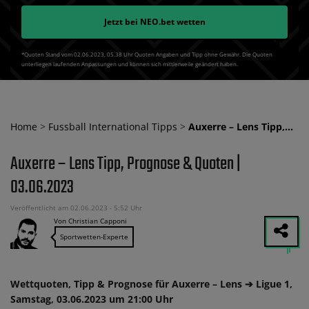
Jetzt bei
NEO.bet
wetten
*Quoten Stand vom 02.06.2023‚ 05⁚38 Uhr Quoten Angaben und Tipp ohne Gewähr. Die Quoten
unterliegen laufenden Anpassungen und können sich mittlerweile geändert haben.
Home
>
Fussball International Tipps
>
Auxerre – Lens Tipp,…
Auxerre – Lens Tipp, Prognose & Quoten |
03.06.2023
Veröffentlicht am 02.06.2023 - 5:52 Uhr
Von Christian Capponi
Sportwetten-Experte
Wettquoten, Tipp & Prognose für Auxerre – Lens ➔ Ligue 1,
Samstag, 03.06.2023 um 21:00 Uhr