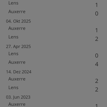
Lens
1
Auxerre
0
04. Okt 2025
Auxerre
1
Lens
2
27. Apr 2025
Lens
0
Auxerre
4
14. Dez 2024
Auxerre
2
Lens
2
03. Jun 2023
Auxerre
1