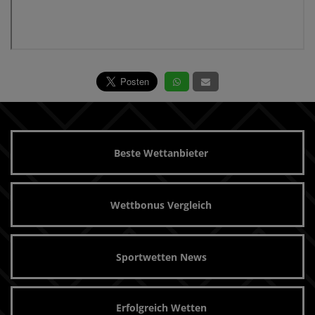
Beste Wettanbieter
Wettbonus Vergleich
Sportwetten News
Erfolgreich Wetten