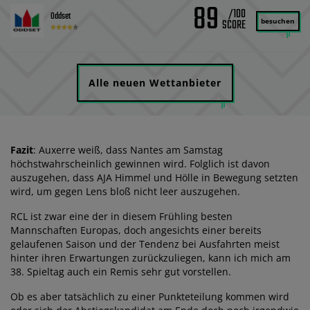
89
/100
Oddset
besuchen
Alle neuen Wettanbieter
Fazit
: Auxerre weiß, dass Nantes am Samstag
höchstwahrscheinlich gewinnen wird. Folglich ist davon
auszugehen, dass AJA Himmel und Hölle in Bewegung setzten
wird, um gegen Lens bloß nicht leer auszugehen.
RCL ist zwar eine der in diesem Frühling besten
Mannschaften Europas, doch angesichts einer bereits
gelaufenen Saison und der Tendenz bei Ausfahrten meist
hinter ihren Erwartungen zurückzuliegen, kann ich mich am
38. Spieltag auch ein Remis sehr gut vorstellen.
Ob es aber tatsächlich zu einer Punkteteilung kommen wird