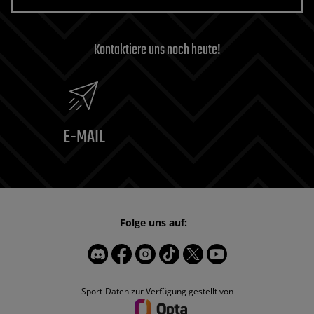
Kontaktiere uns noch heute!
E-MAIL
Folge uns auf:
Sport-Daten zur Verfügung gestellt von