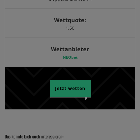
Wettquote:
1.50
Wettanbieter
NEObet
Jetzt wetten
Das könnte Dich auch interessieren: