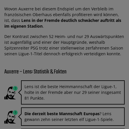
Wovon Auxerre bei diesem Endspiel um den Verbleib im
französischen Oberhaus ebenfalls profitieren wird können,
ist, dass
Lens in der Fremde deutlich schwächer auftritt als
im eigenen Stadion
.
Der Kontrast zwischen 52 Heim- und nur 29 Auswärtspunkten
ist augenfällig und einer der Hauptgründe, weshalb
Spitzenreiter PSG trotz einer stellenweise zerfahrenen Saison
seinen Ligue-1-Titel dennoch erfolgreich verteidigen konnte.
Auxerre – Lens: Statistik & Fakten
Lens ist die beste Heimmannschaft der Ligue-1,
holte in der Fremde aber nur 29 seiner insgesamt
81 Punkte.
Die derzeit beste Mannschaft Europas
? Lens
gewann zehn seiner letzten elf Ligue-1-Spiele.