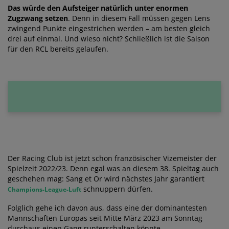
Das würde den Aufsteiger natürlich unter enormen
Zugzwang setzen
. Denn in diesem Fall müssen gegen Lens
zwingend Punkte eingestrichen werden – am besten gleich
drei auf einmal. Und wieso nicht? Schließlich ist die Saison
für den RCL bereits gelaufen.
Der Racing Club ist jetzt schon französischer Vizemeister der
Spielzeit 2022/23. Denn egal was an diesem 38. Spieltag auch
geschehen mag: Sang et Or wird nächstes Jahr garantiert
schnuppern dürfen.
Champions-League-Luft
Folglich gehe ich davon aus, dass eine der dominantesten
Mannschaften Europas seit Mitte März 2023 am Sonntag
durchaus einen Gang runterschalten könnte.