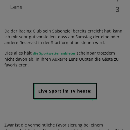
Lens
3
Da der Racing Club sein Saisonziel bereits erreicht hat, kann
ich mir sehr gut vorstellen, dass am Samstag der eine oder
andere Reservist in der Startformation stehen wird.
Dies alles hält
scheinbar trotzdem
die Sportwettenanbieter
nicht davon ab, in ihren Auxerre Lens Quoten die Gäste zu
favorisieren.
Live Sport im TV heute!
Zwar ist die vermeintliche Favorisierung bei einem