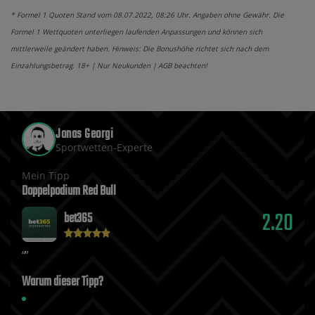
* Formel 1 Quoten Stand vom 08.07.2022, 08:26 Uhr. Angaben ohne Gewähr. Die
Formel 1 Wettquoten unterliegen laufenden Anpassungen und können sich
mittlerweile geändert haben. Hinweis: Die Bonushöhe richtet sich nach dem
Einzahlungsbetrag. 18+ | Nur Neukunden | AGB beachten!
Jonas Georgi
Sportwetten-Experte
Mein Tipp
Doppelpodium Red Bull
2.20
bet365
Warum dieser Tipp?