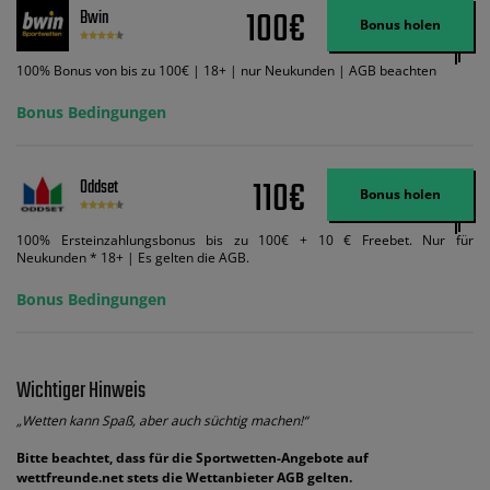
Wett-Credits aus. Es gelten die AGB, Zeitlimits und Ausnahmen. Der Bonus-
100€
Bwin
Code VIPANGEBOT kann während der Anmeldung benutzt werden, jedoch
Bonus holen
ändert dies den Angebotsbetrag in keinster Weise.
100% Bonus von bis zu 100€ | 18+ | nur Neukunden | AGB beachten
Bonus Bedingungen
110€
Oddset
Bonus holen
100% Ersteinzahlungsbonus bis zu 100€ + 10 € Freebet. Nur für
Neukunden * 18+ | Es gelten die AGB.
Bonus Bedingungen
Wichtiger Hinweis
„Wetten kann Spaß, aber auch süchtig machen!“
Bitte beachtet, dass für die Sportwetten-Angebote auf
wettfreunde.net stets die Wettanbieter AGB gelten.