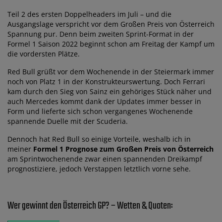
Teil 2 des ersten Doppelheaders im Juli – und die
Ausgangslage verspricht vor dem Großen Preis von Österreich
Spannung pur. Denn beim zweiten Sprint-Format in der
Formel 1 Saison 2022 beginnt schon am Freitag der Kampf um
die vordersten Plätze.
Red Bull grüßt vor dem Wochenende in der Steiermark immer
noch von Platz 1 in der Konstrukteurswertung. Doch Ferrari
kam durch den Sieg von Sainz ein gehöriges Stück näher und
auch Mercedes kommt dank der Updates immer besser in
Form und lieferte sich schon vergangenes Wochenende
spannende Duelle mit der Scuderia.
Dennoch hat Red Bull so einige Vorteile, weshalb ich in
meiner
Formel 1 Prognose zum Großen Preis von Österreich
am Sprintwochenende zwar einen spannenden Dreikampf
prognostiziere, jedoch Verstappen letztlich vorne sehe.
Wer gewinnt den Österreich GP? – Wetten & Quoten: