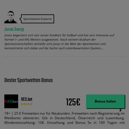
Sportwetten-Experte
Jonas Georgi
Jonas begeistert sich seit seiner Kindheit für Fußball und hat sein Interesse auf
Formel-1- und NFL-Wetten ausgeweitet. Nach seinem Studium der
Sportwissenschaften vertiefte sich Jonas in die Welt der Sportwetten und
konzentrierte sich dabei auf die Suche nach unterbewerteten Quoten,…
Bester Sportwetten Bonus
125€
NEO.bet
Bonus holen
18+ | 25 € Freiwetten nur für Neukunden. Freiwetten nach Registrierung im
Wettkonto aktivieren. Gilt in Deutschland, Österreich und Luxemburg.
Mindesteinzahlung: 10€. Einzahlung und Bonus 5x in 100 Tagen mit
Mindestquote 1,5 umsetzen. Maximaler Umsatz: Bonusbetrag pro Wette.