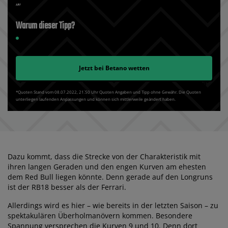
Warum dieser Tipp?
Jetzt bei
Betano
wetten
*Quoten Stand vom 08.07.2022‚ 21⁚50 Uhr Quoten Angaben und Tipp ohne Gewähr. Die Quoten
unterliegen laufenden Anpassungen und können sich mittlerweile geändert haben.
Dazu kommt, dass die Strecke von der Charakteristik mit
ihren langen Geraden und den engen Kurven am ehesten
dem Red Bull liegen könnte. Denn gerade auf den Longruns
ist der RB18 besser als der Ferrari.
Allerdings wird es hier – wie bereits in der letzten Saison – zu
spektakulären Überholmanövern kommen. Besondere
Spannung versprechen die Kurven 9 und 10. Denn dort