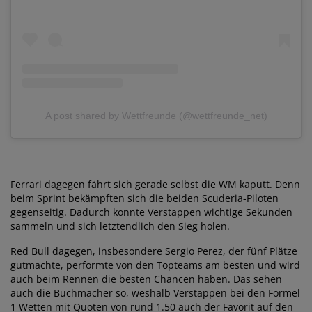
A post shared by Wettfreunde (@wettfreunde_net)
Ferrari dagegen fährt sich gerade selbst die WM kaputt. Denn
beim Sprint bekämpften sich die beiden Scuderia-Piloten
gegenseitig. Dadurch konnte Verstappen wichtige Sekunden
sammeln und sich letztendlich den Sieg holen.
Red Bull dagegen, insbesondere Sergio Perez, der fünf Plätze
gutmachte, performte von den Topteams am besten und wird
auch beim Rennen die besten Chancen haben. Das sehen
auch die Buchmacher so, weshalb Verstappen bei den Formel
1 Wetten mit Quoten von rund 1.50 auch der Favorit auf den