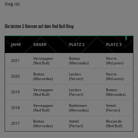
Sieg ist.
Die letzten 5 Rennen auf dem Red Bull Ring:
JAHR
SIEGER
PLATZ 2
PLATZ 3
Verstappen
Bottas
Norris
2021
(Red Bull)
(Mercedes)
(McLaren)
Bottas
Leclerc
Norris
2020
(Mercedes)
(Ferrari)
(McLaren)
Verstappen
Leclerc
Bottas
2019
(Red Bull)
(Ferrari)
(Mercedes)
Verstappen
Raikönnen
Vettel
2018
(Red Bull)
(Mercedes)
(Ferrari)
Bottas
Vettel
Ricciardo
2017
(Mercedes)
(Ferrari)
(Red Bull)