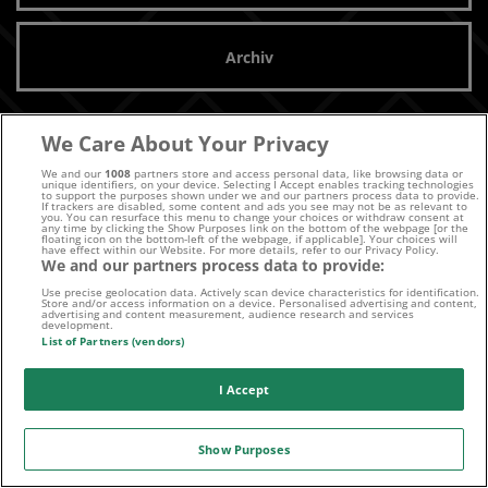
Archiv
We Care About Your Privacy
Kontaktiere uns noch heute!
We and our
1008
partners store and access personal data, like browsing data or
unique identifiers, on your device. Selecting I Accept enables tracking technologies
to support the purposes shown under we and our partners process data to provide.
If trackers are disabled, some content and ads you see may not be as relevant to
you. You can resurface this menu to change your choices or withdraw consent at
any time by clicking the Show Purposes link on the bottom of the webpage [or the
floating icon on the bottom-left of the webpage, if applicable]. Your choices will
have effect within our Website. For more details, refer to our Privacy Policy.
We and our partners process data to provide:
E-MAIL
Use precise geolocation data. Actively scan device characteristics for identification.
Store and/or access information on a device. Personalised advertising and content,
advertising and content measurement, audience research and services
development.
List of Partners (vendors)
I Accept
Folge uns auf:
Show Purposes