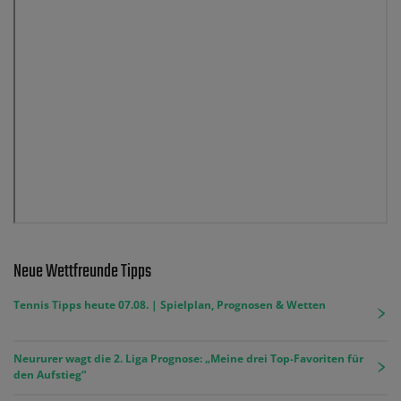
Neue Wettfreunde Tipps
Tennis Tipps heute 07.08. | Spielplan, Prognosen & Wetten
Neururer wagt die 2. Liga Prognose: „Meine drei Top-Favoriten für
den Aufstieg“