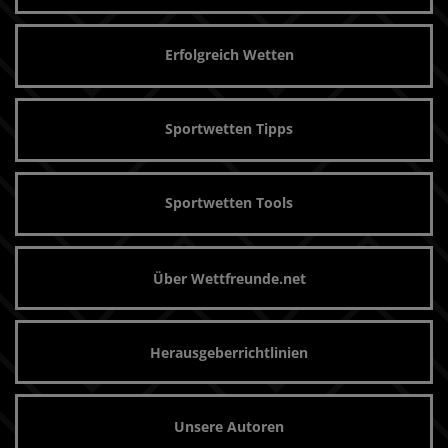
Erfolgreich Wetten
Sportwetten Tipps
Sportwetten Tools
Über Wettfreunde.net
Herausgeberrichtlinien
Unsere Autoren