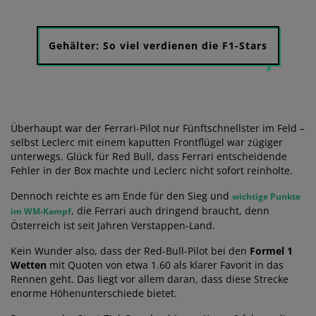
Gehälter: So viel verdienen die F1-Stars
Überhaupt war der Ferrari-Pilot nur Fünftschnellster im Feld –
selbst Leclerc mit einem kaputten Frontflügel war zügiger
unterwegs. Glück für Red Bull, dass Ferrari entscheidende
Fehler in der Box machte und Leclerc nicht sofort reinholte.
Dennoch reichte es am Ende für den Sieg und
wichtige Punkte
, die Ferrari auch dringend braucht, denn
im WM-Kampf
Österreich ist seit Jahren Verstappen-Land.
Kein Wunder also, dass der Red-Bull-Pilot bei den
Formel 1
Wetten
mit Quoten von etwa 1.60 als klarer Favorit in das
Rennen geht. Das liegt vor allem daran, dass diese Strecke
enorme Höhenunterschiede bietet.