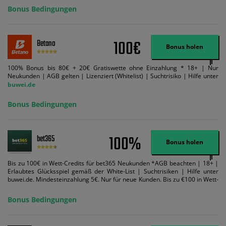
Bedingungen können geändert werden. AGB gelten. Lizenziert; Hilfe bei
Bonus Bedingungen
Suchtrisiken: buwei.de.
100€
Betano
Bonus holen
100% Bonus bis 80€ + 20€ Gratiswette ohne Einzahlung * 18+ | Nur
Neukunden | AGB gelten | Lizenziert (Whitelist) | Suchtrisiko | Hilfe unter
buwei.de
Bonus Bedingungen
100%
bet365
Bonus holen
Bis zu 100€ in Wett-Credits für bet365 Neukunden *AGB beachten | 18+ |
Erlaubtes Glücksspiel gemäß der White-List | Suchtrisiken | Hilfe unter
buwei.de. Mindesteinzahlung 5€. Nur für neue Kunden. Bis zu €100 in Wett-
Credits. Melden Sie sich an, zahlen Sie €5 oder mehr auf Ihr bet365-Konto
ein und wir geben Ihnen die entsprechende qualifizierende Einzahlung in
Bonus Bedingungen
Wett-Credits, wenn Sie qualifizierende Wetten im gleichen Wert platzieren
und diese abgerechnet werden. Mindestquoten, Wett- und
Zahlungsmethoden-Ausnahmen gelten. Gewinne schließen den Einsatz von