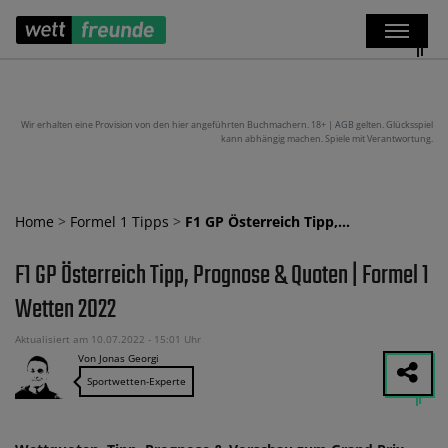
Wir erhalten eine Provision von den hier angeführten Buchmachern. 18+ | AGB gelten. Glücksspiel
kann abhängig machen. Spiele mit Verantwortung.
Home
>
Formel 1 Tipps
>
F1 GP Österreich Tipp,…
F1 GP Österreich Tipp, Prognose & Quoten | Formel 1
Wetten 2022
Aktualisiert am 10.07.2022 - 15:01 Uhr
Von Jonas Georgi
Sportwetten-Experte