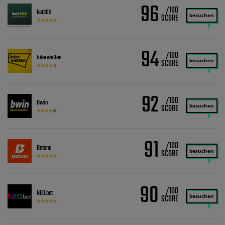
96
/100
bet365
besuchen
94
/100
Interwetten
besuchen
92
/100
Bwin
besuchen
91
/100
Betano
besuchen
90
/100
NEO.bet
besuchen