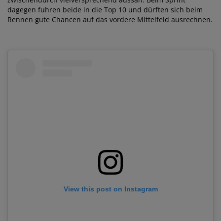
dagegen fuhren beide in die Top 10 und dürften sich beim
Rennen gute Chancen auf das vordere Mittelfeld ausrechnen.
View this post on Instagram