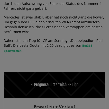
durch den Aufschwung von Sainz der Status des Nummer-1-
Fahrers nicht ganz geklärt.
Mercedes ist zwar stabil, aber hat noch nicht ganz die Power,
um gegen Red Bull einen erneuten WM-Kampf abzuliefern.
Deshalb denke ich, dass Perez neben Verstappen am besten
performen wird.
Daher ist mein Tipp für GP am Sonntag: „Doppelpodium Red
Bull“. Die beste Quote mit 2.20 dazu gibt es von
Bet365
.
Sportwetten
F1 Prognose: Österreich GP Tipp
Erwarteter Verlauf