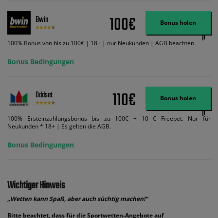
Zahlungsmethoden-Ausnahmen gelten. Gewinne schließen den Einsatz von
Wett-Credits aus. Es gelten die AGB, Zeitlimits und Ausnahmen. Der Bonus-
100€
Bwin
Code VIPANGEBOT kann während der Anmeldung benutzt werden, jedoch
Bonus holen
ändert dies den Angebotsbetrag in keinster Weise.
100% Bonus von bis zu 100€ | 18+ | nur Neukunden | AGB beachten
Bonus Bedingungen
110€
Oddset
Bonus holen
100% Ersteinzahlungsbonus bis zu 100€ + 10 € Freebet. Nur für
Neukunden * 18+ | Es gelten die AGB.
Bonus Bedingungen
Wichtiger Hinweis
„Wetten kann Spaß, aber auch süchtig machen!“
Bitte beachtet, dass für die Sportwetten-Angebote auf