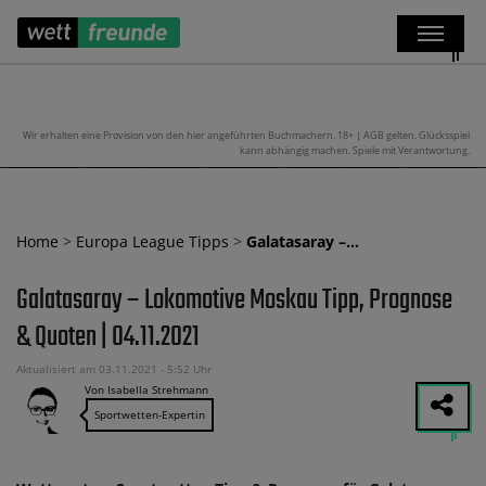
Wir erhalten eine Provision von den hier angeführten Buchmachern. 18+ | AGB gelten. Glücksspiel
kann abhängig machen. Spiele mit Verantwortung.
Home
>
Europa League Tipps
>
Galatasaray –…
Galatasaray – Lokomotive Moskau Tipp, Prognose
& Quoten | 04.11.2021
Aktualisiert am 03.11.2021 - 5:52 Uhr
Von Isabella Strehmann
Sportwetten-Expertin