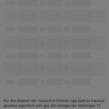
Für den Zweiten der russischen Premier Liga läuft es national
gesehen eigentlich sehr gut. Ein einziges der bisherigen 13