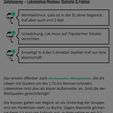
Galatasaray – Lokomotive Moskau: Statistik & Fakten
Minimalismus: Gala ist in der EL ohne Gegentor,
traf aber auch erst 2 Mal.
Schwächung: Lok muss auf Topstürmer Smolov
verzichten.
Einseitig? In 4 der 5 direkten Duellen traf nur eine
Mannschaft.
Das wissen offenbar auch
, die die
die deutschen Wettanbieter
Löwen mit Quoten um die 1,75 ins Rennen schicken.
Lokomotive reist also als klarer Außenseiter an. Sind die 4er-
Wettquoten gerechtfertigt?
Die Russen galten von Beginn an als Underdog der Gruppe,
erst ein Pünktchen steht zu Buche. Gegen Marseille glichen
sie beim 1:1 kurz vor Schluss aus, in Rom setzte es ein 0:2