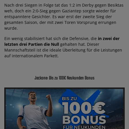
Nach drei Siegen in Folge tat das 1:2 im Derby gegen Besiktas
weh, doch ein 2:0-Sieg gegen Gaziantep sorgte wieder für
entspanntere Gesichter. Es war erst der zweite Sieg der
gesamten Saison, der mit zwei Toren Vorsprung errungen
wurde.
Ein wenig stabilisiert hat sich die Defensive, die
in zwei der
letzten drei Partien die Null
gehalten hat. Dieser
Mannschaftsteil ist die ideale Überleitung für die Leistungen
auf internationalem Parkett.
Jackone: Bis zu 100€ Neukunden Bonus