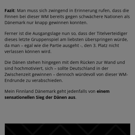
Fazit
: Man muss sich zwingend in Erinnerung rufen, dass die
Finnen bei dieser WM bereits gegen schwächere Nationen als
Dänemark nur knapp gewinnen konnten.
Ferner ist die Ausgangslage nun so, dass der Titelverteidiger
dieses letzte Gruppenspiel am liebsten überspringen würde,
da man – egal wie die Partie ausgeht -, den 3. Platz nicht
verlassen können wird.
Die Dänen stehen hingegen mit dem Rücken zur Wand und
sind hochmotiviert, sich – sollte Deutschland in der
Zwischenzeit gewinnen – dennoch würdevoll von dieser WM-
Endrunde zu verabschieden.
Mein Finnland Dänemark geht jedenfalls von
einem
sensationellen Sieg der Dänen aus
.