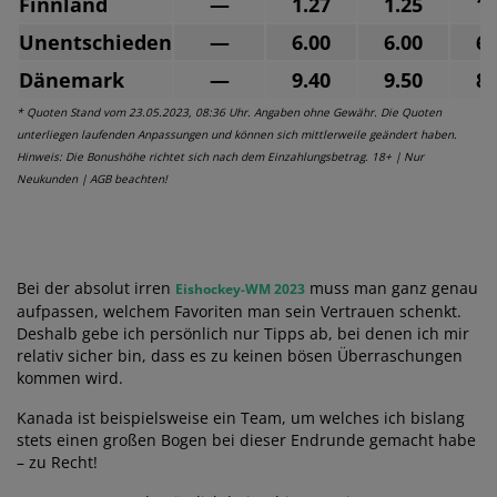
Finnland
—
1.27
1.25
1.
Unentschieden
—
6.00
6.00
6.
Dänemark
—
9.40
9.50
8.
* Quoten Stand vom 23.05.2023, 08:36 Uhr. Angaben ohne Gewähr. Die Quoten
unterliegen laufenden Anpassungen und können sich mittlerweile geändert haben.
Hinweis: Die Bonushöhe richtet sich nach dem Einzahlungsbetrag. 18+ | Nur
Neukunden | AGB beachten!
Bei der absolut irren
muss man ganz genau
Eishockey-WM 2023
aufpassen, welchem Favoriten man sein Vertrauen schenkt.
Deshalb gebe ich persönlich nur Tipps ab, bei denen ich mir
relativ sicher bin, dass es zu keinen bösen Überraschungen
kommen wird.
Kanada ist beispielsweise ein Team, um welches ich bislang
stets einen großen Bogen bei dieser Endrunde gemacht habe
– zu Recht!