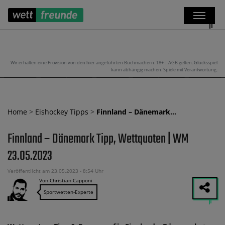
Wir erhalten eine Provision von den hier angeführten Buchmachern. 18+ | AGB gelten. Glücksspiel
kann abhängig machen. Spiele mit Verantwortung.
Home
>
Eishockey Tipps
>
Finnland – Dänemark…
Finnland – Dänemark Tipp, Wettquoten | WM
23.05.2023
Veröffentlicht am 23.05.2023 - 8:54 Uhr
Von Christian Capponi
Sportwetten-Experte