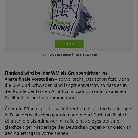
18+ | AGB beachten | Für Neukunden
Finnland wird bei der WM als Gruppendritter ins
Viertelfinale vorstoßen
– so viel steht jetzt schon fest. Denn
die USA und Schweden sind längst entwischt, so dass es in
der Runde der letzten Acht höchstwahrscheinlich zu einem
Duell mit Tschechien kommen wird.
Über die Dänen spricht nach ihrer bereits dritten Niederlage
in Folge derweil schon gar niemand mehr! Doch tatsächlich
könnten die Skandinavier im Falle eines Sieges bei einer
gleichzeitiger Niederlage der Deutschen gegen Frankreich an
den Adlerträgern vorbeiziehen.