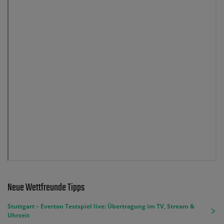
Neue Wettfreunde Tipps
Stuttgart – Everton Testspiel live: Übertragung im TV, Stream &
Uhrzeit