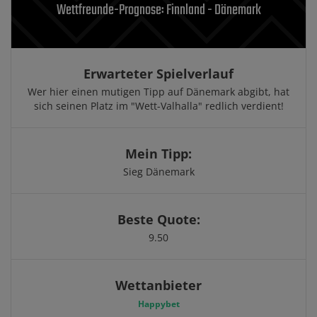
Wettfreunde-Prognose: Finnland - Dänemark
Erwarteter Spielverlauf
Wer hier einen mutigen Tipp auf Dänemark abgibt, hat
sich seinen Platz im "Wett-Valhalla" redlich verdient!
Mein Tipp:
Sieg Dänemark
Beste Quote:
9.50
Wettanbieter
Happybet