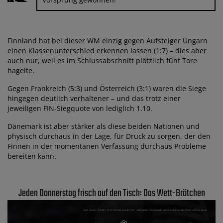
Finnland hat bei dieser WM einzig gegen Aufsteiger Ungarn
einen Klassenunterschied erkennen lassen (1:7) – dies aber
auch nur, weil es im Schlussabschnitt plötzlich fünf Tore
hagelte.
Gegen Frankreich (5:3) und Österreich (3:1) waren die Siege
hingegen deutlich verhaltener – und das trotz einer
jeweiligen FIN-Siegquote von lediglich 1.10.
Dänemark ist aber stärker als diese beiden Nationen und
physisch durchaus in der Lage, für Druck zu sorgen, der den
Finnen in der momentanen Verfassung durchaus Probleme
bereiten kann.
Jeden Donnerstag frisch auf den Tisch: Das Wett-Brötchen