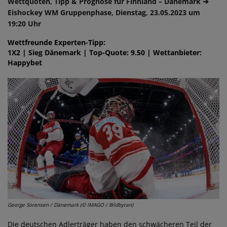
Wettquoten, Tipp & Prognose für Finnland – Dänemark ➔
Eishockey WM Gruppenphase, Dienstag, 23.05.2023 um
19:20 Uhr
Wettfreunde Experten-Tipp:
1X2 | Sieg Dänemark | Top-Quote: 9.50 | Wettanbieter:
Happybet
George Sorensen / Dänemark (© IMAGO / Bildbyran)
Die deutschen Adlerträger haben den schwächeren Teil der