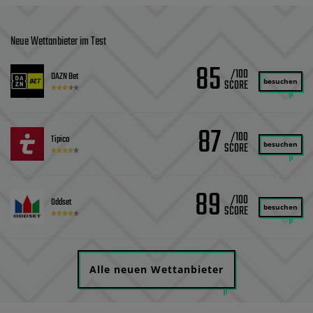
Neue Wettanbieter im Test
85
/100
DAZN Bet
besuchen
87
/100
Tipico
besuchen
89
/100
Oddset
besuchen
Alle neuen Wettanbieter