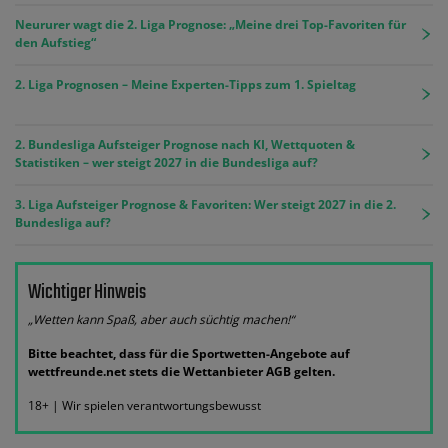
Neururer wagt die 2. Liga Prognose: „Meine drei Top-Favoriten für
den Aufstieg“
2. Liga Prognosen – Meine Experten-Tipps zum 1. Spieltag
2. Bundesliga Aufsteiger Prognose nach KI, Wettquoten &
Statistiken – wer steigt 2027 in die Bundesliga auf?
3. Liga Aufsteiger Prognose & Favoriten: Wer steigt 2027 in die 2.
Bundesliga auf?
Wichtiger Hinweis
„Wetten kann Spaß, aber auch süchtig machen!“
Bitte beachtet, dass für die Sportwetten-Angebote auf
wettfreunde.net stets die Wettanbieter AGB gelten.
18+ | Wir spielen verantwortungsbewusst