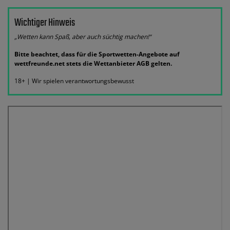
Wichtiger Hinweis
„Wetten kann Spaß, aber auch süchtig machen!“
Bitte beachtet, dass für die Sportwetten-Angebote auf
wettfreunde.net stets die Wettanbieter AGB gelten.
18+ | Wir spielen verantwortungsbewusst