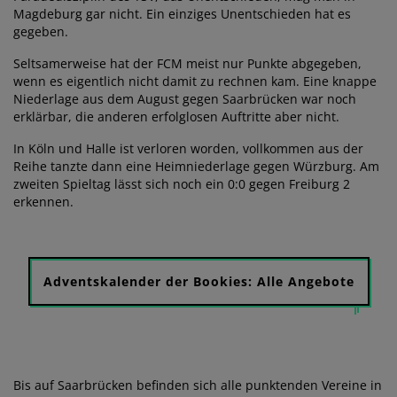
Magdeburg gar nicht. Ein einziges Unentschieden hat es
gegeben.
Seltsamerweise hat der FCM meist nur Punkte abgegeben,
wenn es eigentlich nicht damit zu rechnen kam. Eine knappe
Niederlage aus dem August gegen Saarbrücken war noch
erklärbar, die anderen erfolglosen Auftritte aber nicht.
In Köln und Halle ist verloren worden, vollkommen aus der
Reihe tanzte dann eine Heimniederlage gegen Würzburg. Am
zweiten Spieltag lässt sich noch ein 0:0 gegen Freiburg 2
erkennen.
Adventskalender der Bookies: Alle Angebote
Bis auf Saarbrücken befinden sich alle punktenden Vereine in