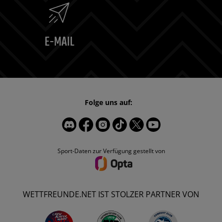
E-MAIL
Folge uns auf:
Sport-Daten zur Verfügung gestellt von
WETTFREUNDE.NET IST STOLZER PARTNER VON