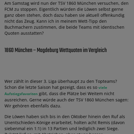
Am Samstag wird nun der TSV 1860 München versuchen, den
FCM zu stoppen. Eigentlich würden die Löwen selbst gerne
ganz oben stehen, doch dazu haben sie aktuell offenkundig
nicht das Zeug. Kann ich in meinem Wett-Tipp den
Buchmachern zustimmen, die beide Teams mit identischen
Quoten ausstatten?
1860 München – Magdeburg Wettquoten im Vergleich
Wer zählt in dieser 3. Liga überhaupt zu den Topteams?
Schon die letzte Saison hat gezeigt, dass es so
viele
gibt, dass die Plätze bei Weitem nicht
Aufstiegsfavoriten
ausreichen. Gerne würde auch der TSV 1860 München sagen:
Wir gehören ebenfalls dazu.
Die Löwen haben sich bis in den Oktober hinein den Ruf als
Unentschieden-Könige erarbeitet, holten acht Remis (davon
siebenmal ein 1:1) in 13 Partien und lediglich zwei Siege.