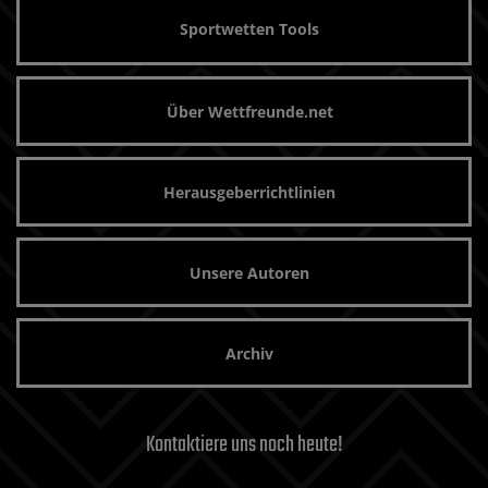
Sportwetten Tools
Über Wettfreunde.net
Herausgeberrichtlinien
Unsere Autoren
Archiv
Kontaktiere uns noch heute!