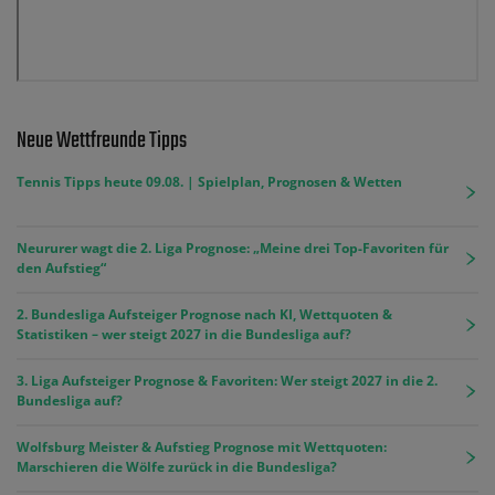
Neue Wettfreunde Tipps
Tennis Tipps heute 09.08. | Spielplan, Prognosen & Wetten
Neururer wagt die 2. Liga Prognose: „Meine drei Top-Favoriten für
den Aufstieg“
2. Bundesliga Aufsteiger Prognose nach KI, Wettquoten &
Statistiken – wer steigt 2027 in die Bundesliga auf?
3. Liga Aufsteiger Prognose & Favoriten: Wer steigt 2027 in die 2.
Bundesliga auf?
Wolfsburg Meister & Aufstieg Prognose mit Wettquoten:
Marschieren die Wölfe zurück in die Bundesliga?