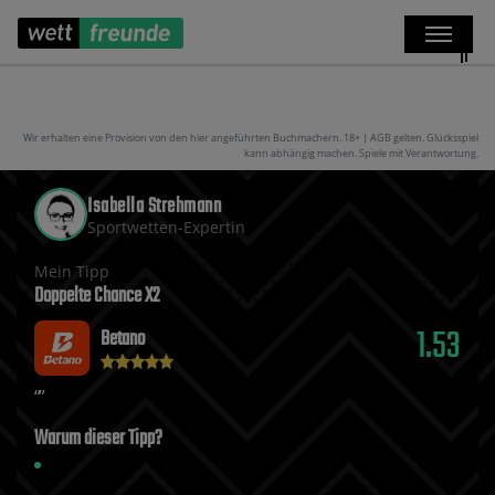
Wir erhalten eine Provision von den hier angeführten Buchmachern. 18+ | AGB gelten. Glücksspiel
kann abhängig machen. Spiele mit Verantwortung.
Isabella Strehmann
Sportwetten-Expertin
Mein Tipp
Doppelte Chance X2
1.53
Betano
Warum dieser Tipp?