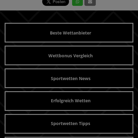
Beste Wettanbieter
Wettbonus Vergleich
Sportwetten News
Erfolgreich Wetten
Sportwetten Tipps