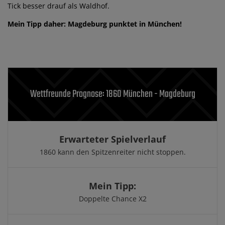
Tick besser drauf als Waldhof.
Mein Tipp daher: Magdeburg punktet in München!
Wettfreunde Prognose: 1860 München - Magdeburg
Erwarteter Spielverlauf
1860 kann den Spitzenreiter nicht stoppen.
Mein Tipp:
Doppelte Chance X2