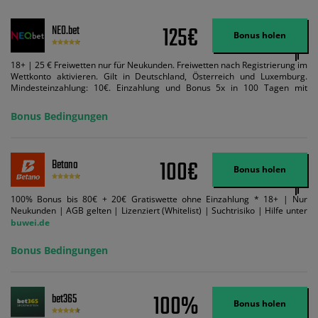
125€
NEO.bet
Bonus holen
18+ | 25 € Freiwetten nur für Neukunden. Freiwetten nach Registrierung im
Wettkonto aktivieren. Gilt in Deutschland, Österreich und Luxemburg.
Mindesteinzahlung: 10€. Einzahlung und Bonus 5x in 100 Tagen mit
Mindestquote 1,5 umsetzen. Maximaler Umsatz: Bonusbetrag pro Wette.
Bedingungen können geändert werden. AGB gelten. Lizenziert; Hilfe bei
Bonus Bedingungen
Suchtrisiken: buwei.de.
100€
Betano
Bonus holen
100% Bonus bis 80€ + 20€ Gratiswette ohne Einzahlung * 18+ | Nur
Neukunden | AGB gelten | Lizenziert (Whitelist) | Suchtrisiko | Hilfe unter
buwei.de
Bonus Bedingungen
100%
bet365
Bonus holen