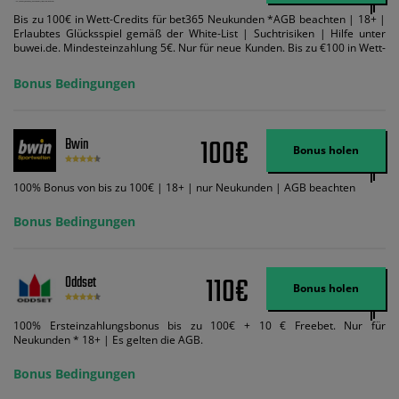
Bis zu 100€ in Wett-Credits für bet365 Neukunden *AGB beachten | 18+ |
Erlaubtes Glücksspiel gemäß der White-List | Suchtrisiken | Hilfe unter
buwei.de. Mindesteinzahlung 5€. Nur für neue Kunden. Bis zu €100 in Wett-
Credits. Melden Sie sich an, zahlen Sie €5 oder mehr auf Ihr bet365-Konto
ein und wir geben Ihnen die entsprechende qualifizierende Einzahlung in
Bonus Bedingungen
Wett-Credits, wenn Sie qualifizierende Wetten im gleichen Wert platzieren
und diese abgerechnet werden. Mindestquoten, Wett- und
Zahlungsmethoden-Ausnahmen gelten. Gewinne schließen den Einsatz von
Wett-Credits aus. Es gelten die AGB, Zeitlimits und Ausnahmen. Der Bonus-
100€
Bwin
Code VIPANGEBOT kann während der Anmeldung benutzt werden, jedoch
Bonus holen
ändert dies den Angebotsbetrag in keinster Weise.
100% Bonus von bis zu 100€ | 18+ | nur Neukunden | AGB beachten
Bonus Bedingungen
110€
Oddset
Bonus holen
100% Ersteinzahlungsbonus bis zu 100€ + 10 € Freebet. Nur für
Neukunden * 18+ | Es gelten die AGB.
Bonus Bedingungen