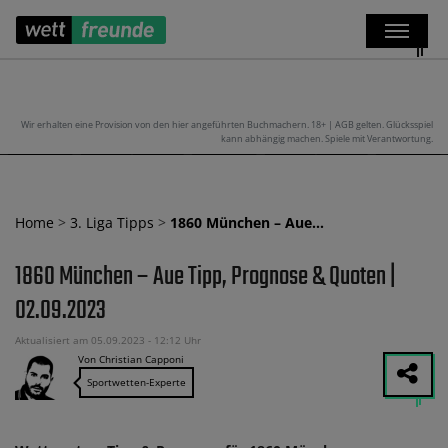
Wir erhalten eine Provision von den hier angeführten Buchmachern. 18+ | AGB gelten. Glücksspiel
kann abhängig machen. Spiele mit Verantwortung.
Home
>
3. Liga Tipps
>
1860 München – Aue…
1860 München – Aue Tipp, Prognose & Quoten |
02.09.2023
Aktualisiert am 05.09.2023 - 12:12 Uhr
Von Christian Capponi
Sportwetten-Experte