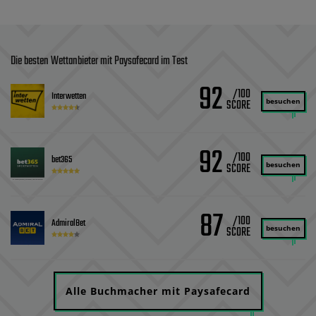
Die besten Wettanbieter mit Paysafecard im Test
92
/100
Interwetten
besuchen
92
/100
bet365
besuchen
87
/100
AdmiralBet
besuchen
Alle Buchmacher mit Paysafecard