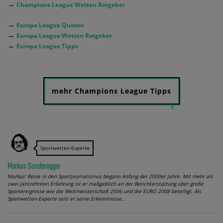
→
Champions League Wetten Ratgeber
→
Europa League Quoten
→
Europa League Wetten Ratgeber
→
Europa League Tipps
mehr Champions League Tipps
Sportwetten-Experte
Markus Sonderegger
Markus‘ Reise in den Sportjournalismus begann Anfang der 2000er Jahre. Mit mehr als
zwei Jahrzehnten Erfahrung ist er maßgeblich an der Berichterstattung über große
Sportereignisse wie die Weltmeisterschaft 2006 und die EURO 2008 beteiligt. Als
Sportwetten-Experte teilt er seine Erkenntnisse…