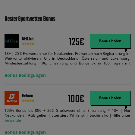
Bester Sportwetten Bonus
125€
NEO.bet
Bonus holen
18+ | 25 € Freiwetten nur für Neukunden. Freiwetten nach Registrierung im
Wettkonto aktivieren. Gilt in Deutschland, Österreich und Luxemburg.
Mindesteinzahlung: 10€. Einzahlung und Bonus 5x in 100 Tagen mit
Mindestquote 1,5 umsetzen. Maximaler Umsatz: Bonusbetrag pro Wette.
Bedingungen können geändert werden. AGB gelten. Lizenziert; Hilfe bei
Bonus Bedingungen
Suchtrisiken: buwei.de.
100€
Betano
Bonus holen
100% Bonus bis 80€ + 20€ Gratiswette ohne Einzahlung * 18+ | Nur
Neukunden | AGB gelten | Lizenziert (Whitelist) | Suchtrisiko | Hilfe unter
buwei.de
Bonus Bedingungen