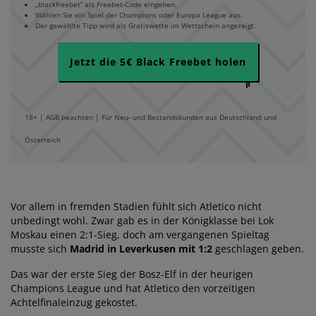
„blackfreebet“ als Freebet-Code eingeben.
Wählen Sie ein Spiel der Champions oder Europa League aus.
Der gewählte Tipp wird als Gratiswette im Wettschein angezeigt.
Jetzt die 5€ Black Freebet holen
18+ | AGB beachten | Für Neu- und Bestandskunden aus Deutschland und
Österreich
Vor allem in fremden Stadien fühlt sich Atletico nicht
unbedingt wohl. Zwar gab es in der Königklasse bei Lok
Moskau einen 2:1-Sieg, doch am vergangenen Spieltag
musste sich
Madrid in Leverkusen mit 1:2
geschlagen geben.
Das war der erste Sieg der Bosz-Elf in der heurigen
Champions League und hat Atletico den vorzeitigen
Achtelfinaleinzug gekostet.