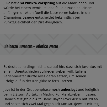
Juve hat
drei Punkte Vorsprung
auf die Madrilenen und
würde bei einem Remis im Idealfall die Nase bei einem
allfälligen direkten Duell die Nase vorne haben. In der
Champions League entscheidet bekanntlich bei
Punktegleichheit der Direktvergleich.
Die beste Juventus – Atletico Wette
Es deutet allerdings nichts darauf hin, dass sich Juventus mit
einem Unentschieden zufrieden geben will. Italiens
Serienmeister dürfte alles daran setzen, um seinen
Erfolgslauf in der Königklasse fortzusetzen.
Juve ist in der Gruppenphase
noch unbesiegt
und lediglich
beim 2:2 zum Auftakt in Madrid Punkte abgeben müssen.
Danach fertigte die Alte Dame Bayer Leverkusen mit 3:0 ab
und setzte sich zwei Mal gegen Lok Moskau (jeweils mit 2:1)