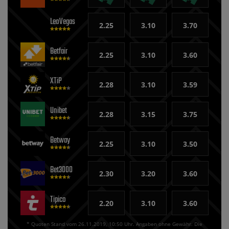
LeoVegas
2.25
3.10
3.70
Betfair
2.25
3.10
3.60
XTiP
2.28
3.10
3.59
Unibet
2.28
3.15
3.75
Betway
2.25
3.10
3.50
Bet3000
2.30
3.20
3.60
Tipico
2.20
3.10
3.60
* Quoten Stand vom 26.11.2019, 10:50 Uhr. Angaben ohne Gewähr. Die