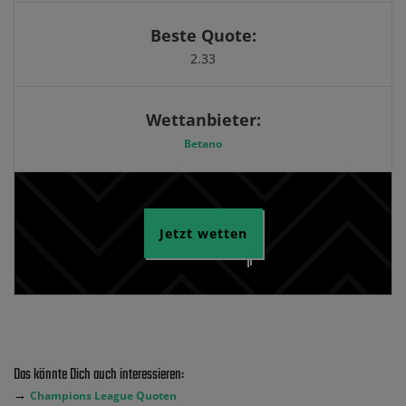
Beste Quote:
2.33
Wettanbieter:
Betano
Jetzt wetten
Das könnte Dich auch interessieren:
→
Champions League Quoten