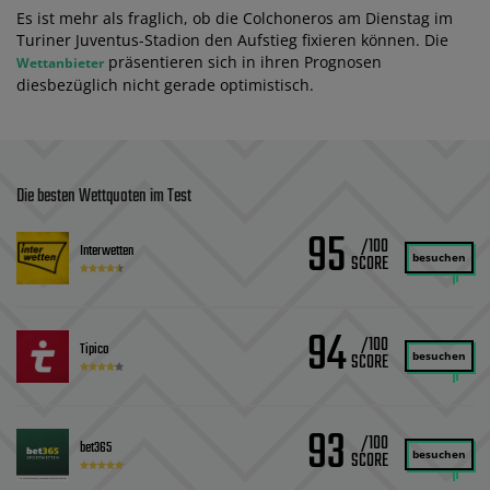
Es ist mehr als fraglich, ob die Colchoneros am Dienstag im
Turiner Juventus-Stadion den Aufstieg fixieren können. Die
präsentieren sich in ihren Prognosen
Wettanbieter
diesbezüglich nicht gerade optimistisch.
Die besten Wettquoten im Test
95
/100
Interwetten
besuchen
94
/100
Tipico
besuchen
93
/100
bet365
besuchen