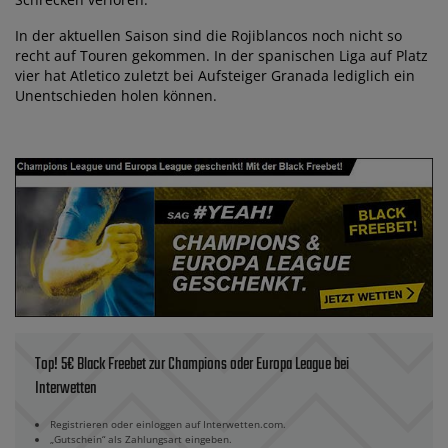
In der aktuellen Saison sind die Rojiblancos noch nicht so
recht auf Touren gekommen. In der spanischen Liga auf Platz
vier hat Atletico zuletzt bei Aufsteiger Granada lediglich ein
Unentschieden holen können.
Top! 5€ Black Freebet zur Champions oder Europa League bei
Interwetten
Registrieren oder einloggen auf Interwetten.com.
„Gutschein“ als Zahlungsart eingeben.