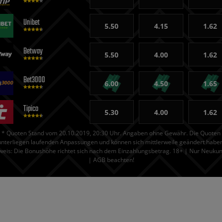
Unibet
5.50
4.15
1.62
Betway
5.50
4.00
1.62
Bet3000
6.00
4.50
1.65
Tipico
5.30
4.00
1.62
* Quoten Stand vom 20.10.2019, 20:30 Uhr. Angaben ohne Gewähr. Die Quoten
unterliegen laufenden Anpassungen und können sich mittlerweile geändert haben
weis: Die Bonushöhe richtet sich nach dem Einzahlungsbetrag. 18+ | Nur Neuku
| AGB beachten!