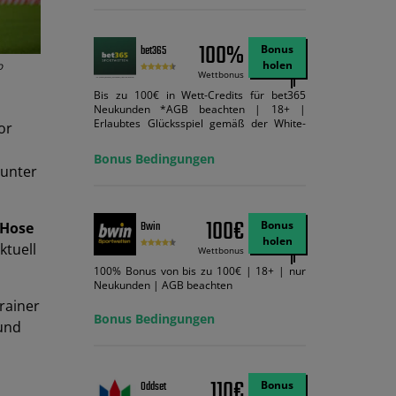
100%
bet365
Bonus
holen
o
Wettbonus
Bis zu 100€ in Wett-Credits für bet365
Neukunden *AGB beachten | 18+ |
Erlaubtes Glücksspiel gemäß der White-
or
List | Suchtrisiken | Hilfe unter buwei.de.
Mindesteinzahlung 5€. Nur für neue
Bonus Bedingungen
Kunden. Bis zu €100 in Wett-Credits.
 unter
Melden Sie sich an, zahlen Sie €5 oder
mehr auf Ihr bet365-Konto ein und wir
geben Ihnen die entsprechende
100€
qualifizierende Einzahlung in Wett-Credits,
Bwin
Bonus
 Hose
wenn Sie qualifizierende Wetten im
holen
ktuell
gleichen Wert platzieren und diese
Wettbonus
abgerechnet werden. Mindestquoten,
100% Bonus von bis zu 100€ | 18+ | nur
Wett- und Zahlungsmethoden-Ausnahmen
Neukunden | AGB beachten
gelten. Gewinne schließen den Einsatz von
rainer
Wett-Credits aus. Es gelten die AGB,
Bonus Bedingungen
Zeitlimits und Ausnahmen. Der Bonus-
und
Code VIPANGEBOT kann während der
Anmeldung benutzt werden, jedoch ändert
dies den Angebotsbetrag in keinster
Weise.
110€
Oddset
Bonus