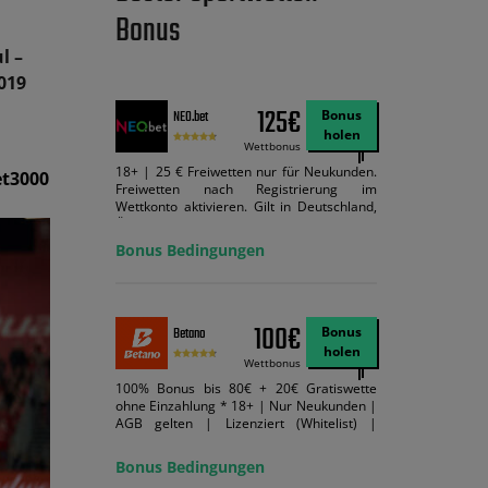
Email
Bonus
l –
019
125€
NEO.bet
Bonus
holen
Wettbonus
18+ | 25 € Freiwetten nur für Neukunden.
et3000
Freiwetten nach Registrierung im
Wettkonto aktivieren. Gilt in Deutschland,
Österreich und Luxemburg.
Mindesteinzahlung: 10€. Einzahlung und
Bonus Bedingungen
Bonus 5x in 100 Tagen mit Mindestquote
1,5 umsetzen. Maximaler Umsatz:
Bonusbetrag pro Wette. Bedingungen
können geändert werden. AGB gelten.
100€
Lizenziert; Hilfe bei Suchtrisiken: buwei.de.
Betano
Bonus
holen
Wettbonus
100% Bonus bis 80€ + 20€ Gratiswette
ohne Einzahlung * 18+ | Nur Neukunden |
AGB gelten | Lizenziert (Whitelist) |
Suchtrisiko | Hilfe unter
buwei.de
Bonus Bedingungen