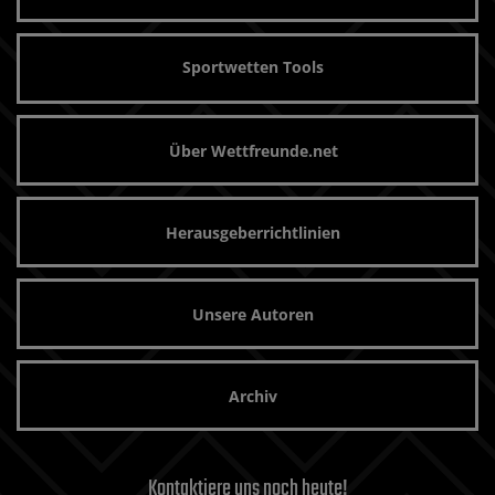
Sportwetten Tools
Über Wettfreunde.net
Herausgeberrichtlinien
Unsere Autoren
Archiv
Kontaktiere uns noch heute!