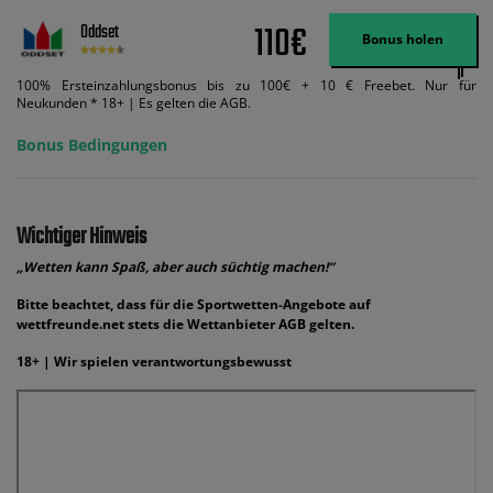
110€
Oddset
Bonus holen
100% Ersteinzahlungsbonus bis zu 100€ + 10 € Freebet. Nur für
Neukunden * 18+ | Es gelten die AGB.
Bonus Bedingungen
Wichtiger Hinweis
„Wetten kann Spaß, aber auch süchtig machen!“
Bitte beachtet, dass für die Sportwetten-Angebote auf
wettfreunde.net stets die Wettanbieter AGB gelten.
18+ | Wir spielen verantwortungsbewusst