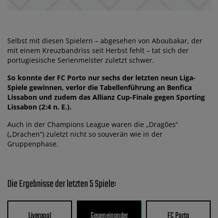
Selbst mit diesen Spielern – abgesehen von Aboubakar, der
mit einem Kreuzbandriss seit Herbst fehlt – tat sich der
portugiesische Serienmeister zuletzt schwer.
So konnte der FC Porto nur sechs der letzten neun Liga-
Spiele gewinnen, verlor die Tabellenführung an Benfica
Lissabon und zudem das Allianz Cup-Finale gegen Sporting
Lissabon (2:4 n. E.).
Auch in der Champions League waren die „Dragões“
(„Drachen“) zuletzt nicht so souverän wie in der
Gruppenphase.
Die Ergebnisse der letzten 5 Spiele:
Liverpool
Gegeneinander
FC Porto