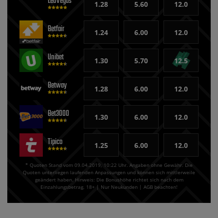
LeoVegas
1.28
5.60
12.0
Betfair
1.24
6.00
12.0
Unibet
1.30
5.70
12.5
Betway
1.28
6.00
12.0
Bet3000
1.30
6.00
12.0
Tipico
1.25
6.00
12.0
* Quoten Stand vom 09.04.2019, 10:22 Uhr. Angaben ohne Gewähr. Die
Quoten unterliegen laufenden Anpassungen und können sich mittlerweile
geändert haben. Hinweis: Die Bonushöhe richtet sich nach dem
Einzahlungsbetrag. 18+ | Nur Neukunden | AGB beachten!