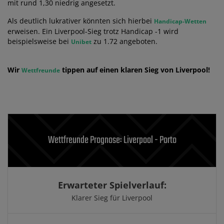
mit rund 1,30 niedrig angesetzt.
Als deutlich lukrativer könnten sich hierbei
Handicap-Wetten
erweisen. Ein Liverpool-Sieg trotz Handicap -1 wird
beispielsweise bei
zu 1.72 angeboten.
Unibet
Wir
tippen auf einen klaren Sieg von Liverpool!
Wettfreunde
Wettfreunde Prognose: Liverpool - Porto
Erwarteter Spielverlauf:
Klarer Sieg für Liverpool