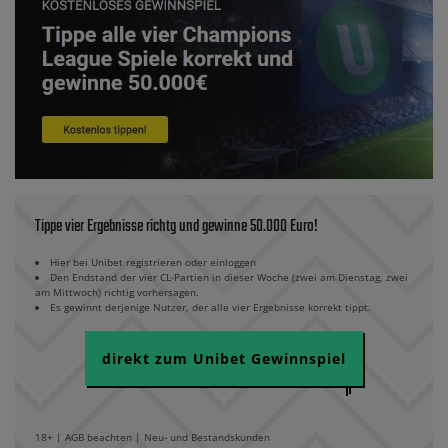
Tippe vier Ergebnisse richtg und gewinne 50.000 Euro!
Hier bei Unibet registrieren oder einloggen
Den Endstand der vier CL-Partien in dieser Woche (zwei am Dienstag, zwei
am Mittwoch) richtig vorhersagen.
Es gewinnt derjenige Nutzer, der alle vier Ergebnisse korrekt tippt.
direkt zum Unibet Gewinnspiel
18+ | AGB beachten | Neu- und Bestandskunden