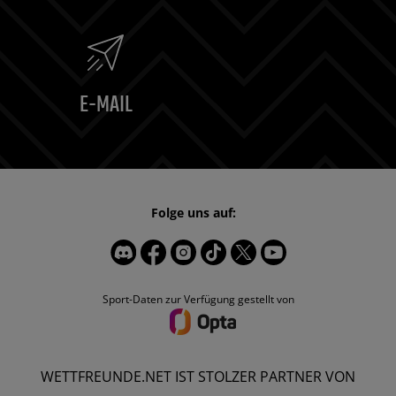
E-MAIL
Folge uns auf:
Sport-Daten zur Verfügung gestellt von
WETTFREUNDE.NET IST STOLZER PARTNER VON