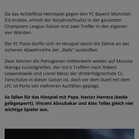
Da das Achtelfinal-Heimspiel gegen den FC Bayern München
0:0 endete, erhielt der Vorjahresfinalist in der gesamten
Champions League-Saison erst zwei Treffer in den eigenen
vier Wänden.
Der FC Porto dürfte sich im Hinspiel damit die Zähne an der
sicheren Abwehrreihe der „Reds“ ausbeißen.
Zwar können die Portugiesen mittlerweile wieder auf Moussa
Marega zurückgreifen, der mit 6 Treffern nach Robert
Lewandowski und Lionel Messi der dritterfolgreichste CL-
Torschütze in dieser Saison ist, doch vor dem Duell mit dem
LFC ist Porto von mehreren Ausfällen geplagt.
So fallen für das Hinspiel mit Pepe, Hector Herrera (beide
gelbgesperrt), Vincent Aboubakar und Alex Telles gleich vier
wichtige Spieler aus.