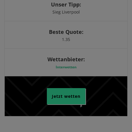
Unser Tipp:
Sieg Liverpool
Beste Quote:
1.35
Wettanbieter:
Interwetten
Jetzt wetten