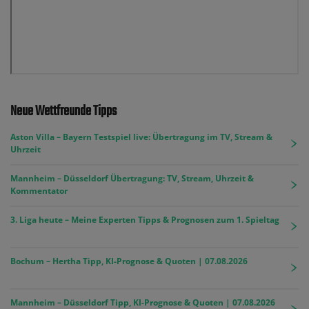
Neue Wettfreunde Tipps
Aston Villa – Bayern Testspiel live: Übertragung im TV, Stream &
Uhrzeit
Mannheim – Düsseldorf Übertragung: TV, Stream, Uhrzeit &
Kommentator
3. Liga heute – Meine Experten Tipps & Prognosen zum 1. Spieltag
Bochum – Hertha Tipp, KI-Prognose & Quoten | 07.08.2026
Mannheim – Düsseldorf Tipp, KI-Prognose & Quoten | 07.08.2026