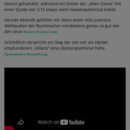
Favorit gehandelt, während ein Dreier der „Alten Dame“ mit
einer Quote von 3.15 etwas mehr Gewinnpotenzial bietet.
Gerade deshalb gefallen mir diese Aston Villa Juventus
Wettquoten der Buchmacher mindestens genau so gut wie
der neue
.
Betano Promo Code
Schließlich verspricht ein Sieg der von mir als stärker
empfundenen „Villans“ eine überproportional hohe
.
Sportwetten Auszahlung