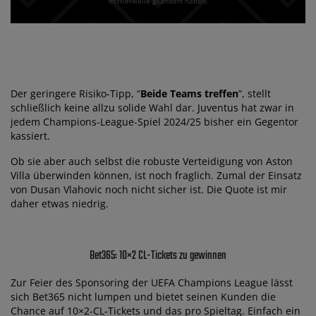
mittlerweile geändert haben.
Der geringere Risiko-Tipp, “
Beide Teams treffen
”, stellt
schließlich keine allzu solide Wahl dar. Juventus hat zwar in
jedem Champions-League-Spiel 2024/25 bisher ein Gegentor
kassiert.
Ob sie aber auch selbst die robuste Verteidigung von Aston
Villa überwinden können, ist noch fraglich. Zumal der Einsatz
von Dusan Vlahovic noch nicht sicher ist. Die Quote ist mir
daher etwas niedrig.
Bet365: 10×2 CL-Tickets zu gewinnen
Zur Feier des Sponsoring der UEFA Champions League lässt
sich Bet365 nicht lumpen und bietet seinen Kunden die
Chance auf 10×2-CL-Tickets und das pro Spieltag. Einfach ein