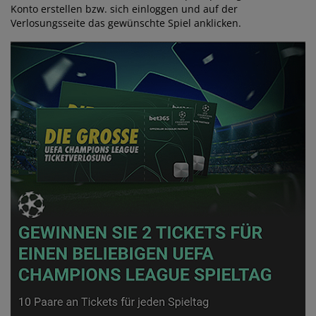
Konto erstellen bzw. sich einloggen und auf der
Verlosungsseite das gewünschte Spiel anklicken.