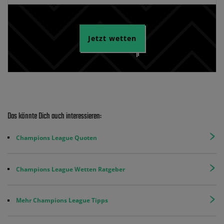
Jetzt wetten
Das könnte Dich auch interessieren:
Champions League Quoten
Champions League Wetten Ratgeber
Mehr Champions League Tipps