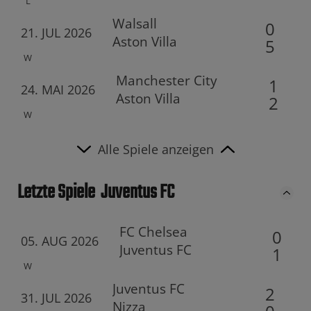
L
Walsall
0
21. JUL 2026
Aston Villa
5
W
Manchester City
1
24. MAI 2026
Aston Villa
2
W
Alle Spiele anzeigen
Letzte Spiele
Juventus FC
FC Chelsea
0
05. AUG 2026
Juventus FC
1
W
Juventus FC
2
31. JUL 2026
Nizza