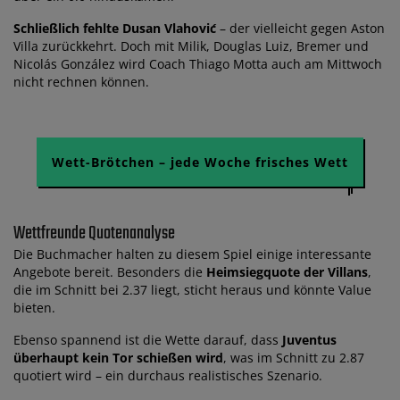
Schließlich fehlte Dusan Vlahović
– der vielleicht gegen Aston
Villa zurückkehrt. Doch mit Milik, Douglas Luiz, Bremer und
Nicolás González wird Coach Thiago Motta auch am Mittwoch
nicht rechnen können.
Wett-Brötchen – jede Woche frisches Wett
Wettfreunde Quotenanalyse
Die Buchmacher halten zu diesem Spiel einige interessante
Angebote bereit. Besonders die
Heimsiegquote der Villans
,
die im Schnitt bei 2.37 liegt, sticht heraus und könnte Value
bieten.
Ebenso spannend ist die Wette darauf, dass
Juventus
überhaupt kein Tor schießen wird
, was im Schnitt zu 2.87
quotiert wird – ein durchaus realistisches Szenario.