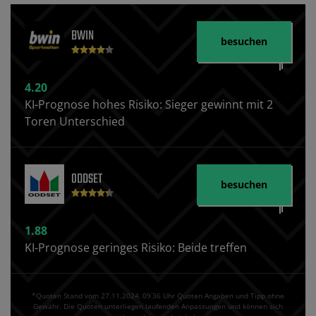
BWIN
besuchen
4.20
KI-Prognose hohes Risiko: Sieger gewinnt mit 2
Toren Unterschied
ODDSET
besuchen
1.88
KI-Prognose geringes Risiko: Beide treffen
*Quoten Stand vom 27.11.2024‚ 09⁚36 Uhr Quoten Angaben und Tipp ohne
Gewähr. Die Quoten unterliegen laufenden Anpassungen und können sich