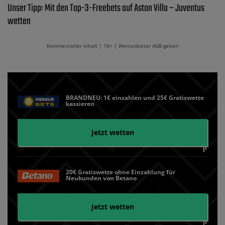
Unser Tipp: Mit den Top-3-Freebets auf Aston Villa – Juventus
wetten
Kommerzieller Inhalt | 18+ | Wettanbieter AGB gelten
BRANDNEU: 1€ einzahlen und 25€ Gratiswette
kassieren
Jetzt wetten
20€ Gratiswette ohne Einzahlung für
Neukunden von Betano
Jetzt wetten