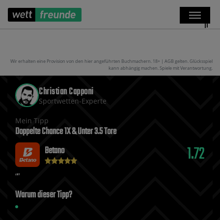
Wir erhalten eine Provision von den hier angeführten Buchmachern. 18+ | AGB gelten. Glücksspiel
kann abhängig machen. Spiele mit Verantwortung.
Christian Capponi
Sportwetten-Experte
Mein Tipp
Doppelte Chance 1X & Unter 3.5 Tore
1.72
Betano
Warum dieser Tipp?