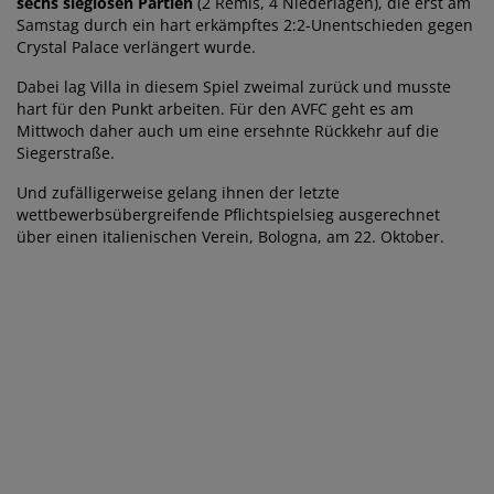
sechs sieglosen Partien
(2 Remis, 4 Niederlagen), die erst am
Samstag durch ein hart erkämpftes 2:2-Unentschieden gegen
Crystal Palace verlängert wurde.
Dabei lag Villa in diesem Spiel zweimal zurück und musste
hart für den Punkt arbeiten. Für den AVFC geht es am
Mittwoch daher auch um eine ersehnte Rückkehr auf die
Siegerstraße.
Und zufälligerweise gelang ihnen der letzte
wettbewerbsübergreifende Pflichtspielsieg ausgerechnet
über einen italienischen Verein, Bologna, am 22. Oktober.