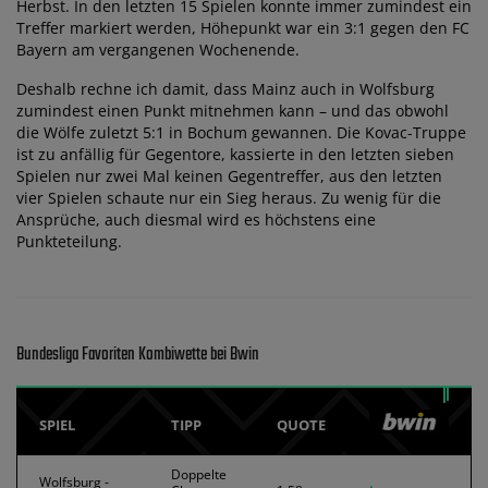
Herbst. In den letzten 15 Spielen konnte immer zumindest ein
Treffer markiert werden, Höhepunkt war ein 3:1 gegen den FC
Bayern am vergangenen Wochenende.
Deshalb rechne ich damit, dass Mainz auch in Wolfsburg
zumindest einen Punkt mitnehmen kann – und das obwohl
die Wölfe zuletzt 5:1 in Bochum gewannen. Die Kovac-Truppe
ist zu anfällig für Gegentore, kassierte in den letzten sieben
Spielen nur zwei Mal keinen Gegentreffer, aus den letzten
vier Spielen schaute nur ein Sieg heraus. Zu wenig für die
Ansprüche, auch diesmal wird es höchstens eine
Punkteteilung.
Bundesliga Favoriten Kombiwette bei Bwin
SPIEL
TIPP
QUOTE
Doppelte
Wolfsburg -