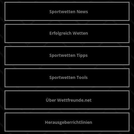
Sportwetten News
Erfolgreich Wetten
Sportwetten Tipps
Sportwetten Tools
Über Wettfreunde.net
Herausgeberrichtlinien