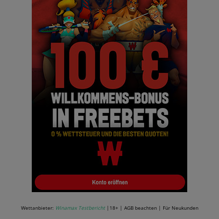
Wettanbieter:
Winamax Testbericht
|18+ | AGB beachten | Für Neukunden