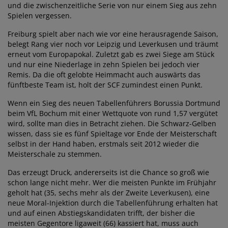
und die zwischenzeitliche Serie von nur einem Sieg aus zehn
Spielen vergessen.
Freiburg spielt aber nach wie vor eine herausragende Saison,
belegt Rang vier noch vor Leipzig und Leverkusen und träumt
erneut vom Europapokal. Zuletzt gab es zwei Siege am Stück
und nur eine Niederlage in zehn Spielen bei jedoch vier
Remis. Da die oft gelobte Heimmacht auch auswärts das
fünftbeste Team ist, holt der SCF zumindest einen Punkt.
Wenn ein Sieg des neuen Tabellenführers Borussia Dortmund
beim VfL Bochum mit einer Wettquote von rund 1,57 vergütet
wird, sollte man dies in Betracht ziehen. Die Schwarz-Gelben
wissen, dass sie es fünf Spieltage vor Ende der Meisterschaft
selbst in der Hand haben, erstmals seit 2012 wieder die
Meisterschale zu stemmen.
Das erzeugt Druck, andererseits ist die Chance so groß wie
schon lange nicht mehr. Wer die meisten Punkte im Frühjahr
geholt hat (35, sechs mehr als der Zweite Leverkusen), eine
neue Moral-Injektion durch die Tabellenführung erhalten hat
und auf einen Abstiegskandidaten trifft, der bisher die
meisten Gegentore ligaweit (66) kassiert hat, muss auch