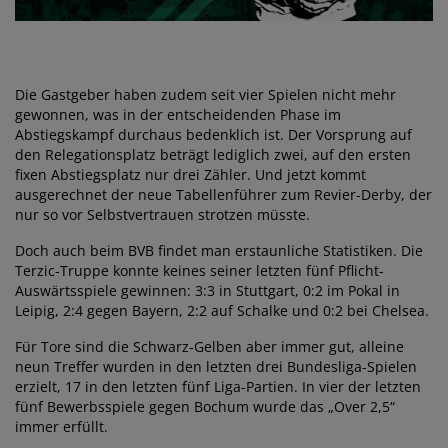
Die Gastgeber haben zudem seit vier Spielen nicht mehr
gewonnen, was in der entscheidenden Phase im
Abstiegskampf durchaus bedenklich ist. Der Vorsprung auf
den Relegationsplatz beträgt lediglich zwei, auf den ersten
fixen Abstiegsplatz nur drei Zähler. Und jetzt kommt
ausgerechnet der neue Tabellenführer zum Revier-Derby, der
nur so vor Selbstvertrauen strotzen müsste.
Doch auch beim BVB findet man erstaunliche Statistiken. Die
Terzic-Truppe konnte keines seiner letzten fünf Pflicht-
Auswärtsspiele gewinnen: 3:3 in Stuttgart, 0:2 im Pokal in
Leipig, 2:4 gegen Bayern, 2:2 auf Schalke und 0:2 bei Chelsea.
Für Tore sind die Schwarz-Gelben aber immer gut, alleine
neun Treffer wurden in den letzten drei Bundesliga-Spielen
erzielt, 17 in den letzten fünf Liga-Partien. In vier der letzten
fünf Bewerbsspiele gegen Bochum wurde das „Over 2,5“
immer erfüllt.