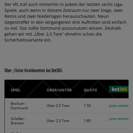
Der VfL traf auch immerhin in jedem der letzten sechs Liga-
Spiele, auch wenn in diesem Zeitraum nur zwei Siege, zwei
Remis und zwei Niederlagen herausschauten. Neun
Gegentreffer in den vergangenen drei Auftritten sind einfach
zu viel. Das sollte Dortmund auszunutzen wissen. Deshalb
gehen wir mit „Über 2,5 Tore“ ohnehin schon die
Sicherheitsvariante ein.
Über-/Unter Kombiwetten bei Bet365
SPIEL
ÜBER/UNTER
QUOTE
Bochum -
Über 2,5 Tore
1.50
jetzt wetten
Dortmund
Schalke -
jetzt wetten
Über 2,5 Tore
1.80
Bremen