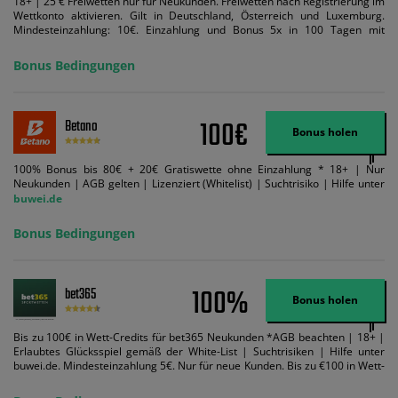
18+ | 25 € Freiwetten nur für Neukunden. Freiwetten nach Registrierung im
Wettkonto aktivieren. Gilt in Deutschland, Österreich und Luxemburg.
Mindesteinzahlung: 10€. Einzahlung und Bonus 5x in 100 Tagen mit
Mindestquote 1,5 umsetzen. Maximaler Umsatz: Bonusbetrag pro Wette.
Bedingungen können geändert werden. AGB gelten. Lizenziert; Hilfe bei
Bonus Bedingungen
Suchtrisiken: buwei.de.
100€
Betano
Bonus holen
100% Bonus bis 80€ + 20€ Gratiswette ohne Einzahlung * 18+ | Nur
Neukunden | AGB gelten | Lizenziert (Whitelist) | Suchtrisiko | Hilfe unter
buwei.de
Bonus Bedingungen
100%
bet365
Bonus holen
Bis zu 100€ in Wett-Credits für bet365 Neukunden *AGB beachten | 18+ |
Erlaubtes Glücksspiel gemäß der White-List | Suchtrisiken | Hilfe unter
buwei.de. Mindesteinzahlung 5€. Nur für neue Kunden. Bis zu €100 in Wett-
Credits. Melden Sie sich an, zahlen Sie €5 oder mehr auf Ihr bet365-Konto
ein und wir geben Ihnen die entsprechende qualifizierende Einzahlung in