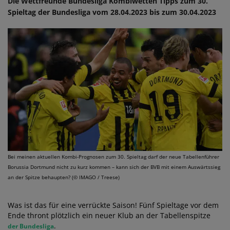
Die Wettfreunde Bundesliga Kombiwetten Tipps zum 30.
Spieltag der Bundesliga vom 28.04.2023 bis zum 30.04.2023
Bei meinen aktuellen Kombi-Prognosen zum 30. Spieltag darf der neue Tabellenführer
Borussia Dortmund nicht zu kurz kommen – kann sich der BVB mit einem Auswärtssieg
an der Spitze behaupten? (© IMAGO / Treese)
Was ist das für eine verrückte Saison! Fünf Spieltage vor dem
Ende thront plötzlich ein neuer Klub an der Tabellenspitze
.
der Bundesliga