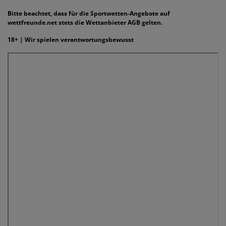
Bitte beachtet, dass für die Sportwetten-Angebote auf
wettfreunde.net stets die Wettanbieter AGB gelten.
18+ | Wir spielen verantwortungsbewusst