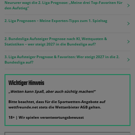
Neururer wagt die 2. Liga Prognose: „Meine drei Top-Favoriten für
den Aufstieg“
2. Liga Prognosen – Meine Experten-Tipps zum 1. Spieltag
2. Bundesliga Aufsteiger Prognose nach KI, Wettquoten &
Statistiken – wer steigt 2027 in die Bundesliga auf?
3. Liga Aufsteiger Prognose & Favoriten: Wer steigt 2027 in die 2.
Bundesliga auf?
Wichtiger Hinweis
„Wetten kann Spaß, aber auch süchtig machen!“
Bitte beachtet, dass für die Sportwetten-Angebote auf
wettfreunde.net stets die Wettanbieter AGB gelten.
18+ | Wir spielen verantwortungsbewusst