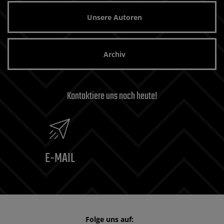
Unsere Autoren
Archiv
Kontaktiere uns noch heute!
E-MAIL
Folge uns auf: