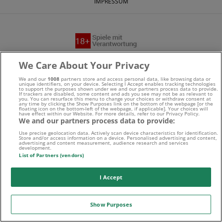
IMPRESSUM
Suchtrisiken, Glücksspiel kann süchtig machen - Hilfe finden
We Care About Your Privacy
Sie auf
buwei.de
We and our
1008
partners store and access personal data, like browsing data or
unique identifiers, on your device. Selecting I Accept enables tracking technologies
to support the purposes shown under we and our partners process data to provide.
If trackers are disabled, some content and ads you see may not be as relevant to
Alle Anbieter auf dieser Webseite sind offiziell in
you. You can resurface this menu to change your choices or withdraw consent at
any time by clicking the Show Purposes link on the bottom of the webpage [or the
floating icon on the bottom-left of the webpage, if applicable]. Your choices will
Deutschland
lizenziert
und werden von der
Gemeinsamen
have effect within our Website. For more details, refer to our Privacy Policy.
We and our partners process data to provide:
Glücksspielbehörde der Länder
reguliert
Use precise geolocation data. Actively scan device characteristics for identification.
Store and/or access information on a device. Personalised advertising and content,
advertising and content measurement, audience research and services
development.
List of Partners (vendors)
I Accept
Show Purposes