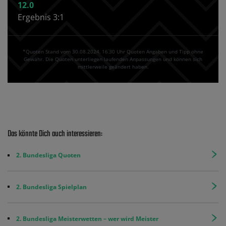
12.0
Ergebnis 3:1
*Quoten Stand vom 30.08.2024‚ 16⁚30 Uhr Quoten Angaben und Tipp ohne
Gewähr. Die Quoten unterliegen laufenden Anpassungen und können sich
mittlerweile geändert haben.
Das könnte Dich auch interessieren:
2. Bundesliga Quoten
2. Bundesliga Spielplan
2. Bundesliga Meisterwetten – wer wird Meister