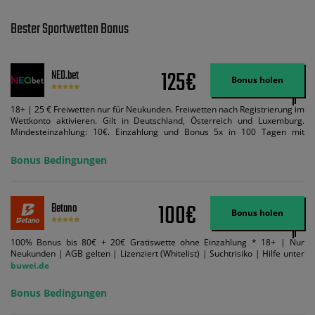
Bester Sportwetten Bonus
125€
NEO.bet
Bonus holen
18+ | 25 € Freiwetten nur für Neukunden. Freiwetten nach Registrierung im
Wettkonto aktivieren. Gilt in Deutschland, Österreich und Luxemburg.
Mindesteinzahlung: 10€. Einzahlung und Bonus 5x in 100 Tagen mit
Mindestquote 1,5 umsetzen. Maximaler Umsatz: Bonusbetrag pro Wette.
Bedingungen können geändert werden. AGB gelten. Lizenziert; Hilfe bei
Bonus Bedingungen
Suchtrisiken: buwei.de.
100€
Betano
Bonus holen
100% Bonus bis 80€ + 20€ Gratiswette ohne Einzahlung * 18+ | Nur
Neukunden | AGB gelten | Lizenziert (Whitelist) | Suchtrisiko | Hilfe unter
buwei.de
Bonus Bedingungen