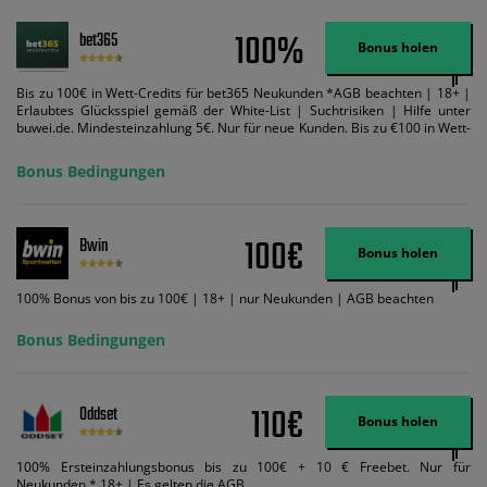
100%
bet365
Bonus holen
Bis zu 100€ in Wett-Credits für bet365 Neukunden *AGB beachten | 18+ |
Erlaubtes Glücksspiel gemäß der White-List | Suchtrisiken | Hilfe unter
buwei.de. Mindesteinzahlung 5€. Nur für neue Kunden. Bis zu €100 in Wett-
Credits. Melden Sie sich an, zahlen Sie €5 oder mehr auf Ihr bet365-Konto
ein und wir geben Ihnen die entsprechende qualifizierende Einzahlung in
Bonus Bedingungen
Wett-Credits, wenn Sie qualifizierende Wetten im gleichen Wert platzieren
und diese abgerechnet werden. Mindestquoten, Wett- und
Zahlungsmethoden-Ausnahmen gelten. Gewinne schließen den Einsatz von
Wett-Credits aus. Es gelten die AGB, Zeitlimits und Ausnahmen. Der Bonus-
100€
Bwin
Code VIPANGEBOT kann während der Anmeldung benutzt werden, jedoch
Bonus holen
ändert dies den Angebotsbetrag in keinster Weise.
100% Bonus von bis zu 100€ | 18+ | nur Neukunden | AGB beachten
Bonus Bedingungen
110€
Oddset
Bonus holen
100% Ersteinzahlungsbonus bis zu 100€ + 10 € Freebet. Nur für
Neukunden * 18+ | Es gelten die AGB.