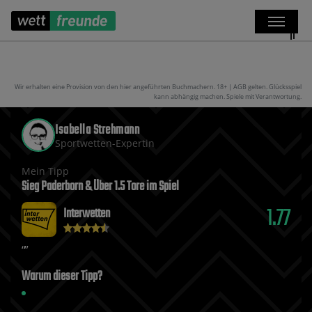
Wir erhalten eine Provision von den hier angeführten Buchmachern. 18+ | AGB gelten. Glücksspiel
kann abhängig machen. Spiele mit Verantwortung.
Isabella Strehmann
Sportwetten-Expertin
Mein Tipp
Sieg Paderborn & Über 1.5 Tore im Spiel
1.77
Interwetten
Warum dieser Tipp?