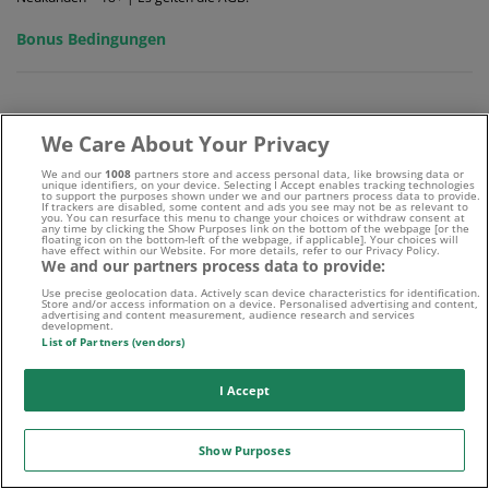
Bonus Bedingungen
Wichtiger Hinweis
We Care About Your Privacy
„Wetten kann Spaß, aber auch süchtig machen!“
We and our
1008
partners store and access personal data, like browsing data or
unique identifiers, on your device. Selecting I Accept enables tracking technologies
Bitte beachtet, dass für die Sportwetten-Angebote auf
to support the purposes shown under we and our partners process data to provide.
If trackers are disabled, some content and ads you see may not be as relevant to
wettfreunde.net stets die Wettanbieter AGB gelten.
you. You can resurface this menu to change your choices or withdraw consent at
any time by clicking the Show Purposes link on the bottom of the webpage [or the
floating icon on the bottom-left of the webpage, if applicable]. Your choices will
have effect within our Website. For more details, refer to our Privacy Policy.
18+ | Wir spielen verantwortungsbewusst
We and our partners process data to provide:
Use precise geolocation data. Actively scan device characteristics for identification.
Store and/or access information on a device. Personalised advertising and content,
advertising and content measurement, audience research and services
development.
List of Partners (vendors)
I Accept
Show Purposes