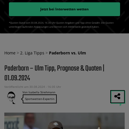
Jetzt bei
Interwetten
wetten
*Quoten Stand vom 30.08.2024‚ 16⁚30 Uhr Quoten Angaben und Tipp ohne Gewähr. Die Quoten
unterliegen laufenden Anpassungen und können sich mittlerweile geändert haben.
Home
>
2. Liga Tipps
>
Paderborn vs. Ulm
Paderborn – Ulm Tipp, Prognose & Quoten |
01.09.2024
Veröffentlicht am 30.08.2024 - 16:35 Uhr
Von Isabella Strehmann
Sportwetten-Expertin