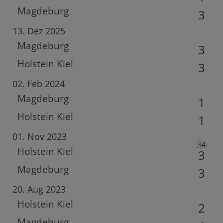
Magdeburg
3
13. Dez 2025
Magdeburg
3
Holstein Kiel
3
02. Feb 2024
Magdeburg
1
Holstein Kiel
1
01. Nov 2023
3
4
Holstein Kiel
3
Magdeburg
3
20. Aug 2023
Holstein Kiel
2
Magdeburg