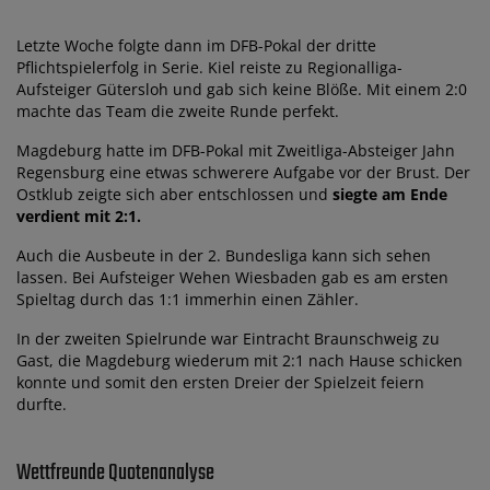
Letzte Woche folgte dann im DFB-Pokal der dritte
Pflichtspielerfolg in Serie. Kiel reiste zu Regionalliga-
Aufsteiger Gütersloh und gab sich keine Blöße. Mit einem 2:0
machte das Team die zweite Runde perfekt.
Magdeburg hatte im DFB-Pokal mit Zweitliga-Absteiger Jahn
Regensburg eine etwas schwerere Aufgabe vor der Brust. Der
Ostklub zeigte sich aber entschlossen und
siegte am Ende
verdient mit 2:1.
Auch die Ausbeute in der 2. Bundesliga kann sich sehen
lassen. Bei Aufsteiger Wehen Wiesbaden gab es am ersten
Spieltag durch das 1:1 immerhin einen Zähler.
In der zweiten Spielrunde war Eintracht Braunschweig zu
Gast, die Magdeburg wiederum mit 2:1 nach Hause schicken
konnte und somit den ersten Dreier der Spielzeit feiern
durfte.
Wettfreunde Quotenanalyse