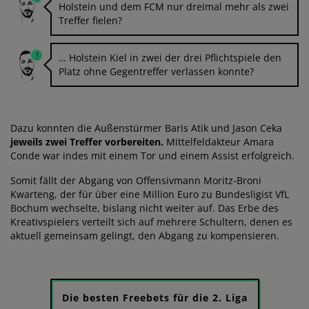
Holstein und dem FCM nur dreimal mehr als zwei
Treffer fielen?
… Holstein Kiel in zwei der drei Pflichtspiele den
Platz ohne Gegentreffer verlassen konnte?
Dazu konnten die Außenstürmer Baris Atik und Jason Ceka
jeweils zwei Treffer vorbereiten.
Mittelfeldakteur Amara
Conde war indes mit einem Tor und einem Assist erfolgreich.
Somit fällt der Abgang von Offensivmann Moritz-Broni
Kwarteng, der für über eine Million Euro zu Bundesligist VfL
Bochum wechselte, bislang nicht weiter auf. Das Erbe des
Kreativspielers verteilt sich auf mehrere Schultern, denen es
aktuell gemeinsam gelingt, den Abgang zu kompensieren.
Die besten Freebets für die 2. Liga