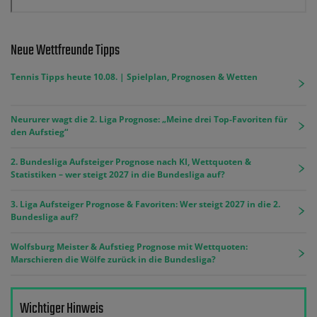
Neue Wettfreunde Tipps
Tennis Tipps heute 10.08. | Spielplan, Prognosen & Wetten
Neururer wagt die 2. Liga Prognose: „Meine drei Top-Favoriten für
den Aufstieg“
2. Bundesliga Aufsteiger Prognose nach KI, Wettquoten &
Statistiken – wer steigt 2027 in die Bundesliga auf?
3. Liga Aufsteiger Prognose & Favoriten: Wer steigt 2027 in die 2.
Bundesliga auf?
Wolfsburg Meister & Aufstieg Prognose mit Wettquoten:
Marschieren die Wölfe zurück in die Bundesliga?
Wichtiger Hinweis