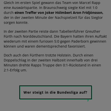
Gleich im ersten Spiel gewann das Team von Marcel Rapp
eine Auswärtspartie. In Braunschweig siegte Kiel mit 1:0
durch
einen Treffer von Joker Hólmbert Aron Fridjónsson,
der in der zweiten Minute der Nachspielzeit für das Siegtor
sorgen konnte.
In der zweiten Partie reiste dann Tabellenführer Greuther
Fürth nach Norddeutschland. Die Bayern hatten ihren Auftakt
wiederum mit einem furiosen 5:0 gegen Paderborn gewinnen
können und waren dementsprechend favorisiert.
Doch auch den Fürthern trotzte Holstein. Durch einen
Doppelschlag in der zweiten Halbzeit innerhalb von drei
Minuten drehte Rapps Truppe den 0:1-Rückstand in einen
2:1-Erfolg um.
Wer steigt in die Bundesliga auf?