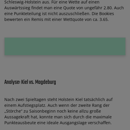
Schleswig-Holstein aus. Für eine Wette auf einen
Auswärtssieg findet man eine Quote von ungefähr 2.80. Auch
eine Punkteteilung ist nicht auszuschließen. Die Bookies
bewerten ein Remis mit einer Wettquote von ca. 3.65.
Analyse: Kiel vs. Magdeburg
Nach zwei Spieltagen steht Holstein Kiel tatsächlich auf
einem Aufstiegsplatz. Auch wenn der zweite Rang der
„Störche“ zu Saisonbeginn noch keine allzu große
Aussagekraft hat, konnte man sich durch die maximale
Punkteausbeute eine ideale Ausgangslage verschaffen.