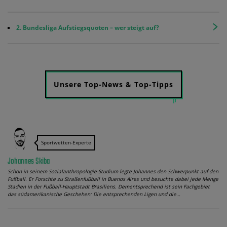
2. Bundesliga Aufstiegsquoten – wer steigt auf?
Unsere Top-News & Top-Tipps
Sportwetten-Experte
Johannes Skiba
Schon in seinem Sozialanthropologie-Studium legte Johannes den Schwerpunkt auf den
Fußball. Er Forschte zu Straßenfußball in Buenos Aires und besuchte dabei jede Menge
Stadien in der Fußball-Hauptstadt Brasiliens. Dementsprechend ist sein Fachgebiet
das südamerikanische Geschehen: Die entsprechenden Ligen und die…