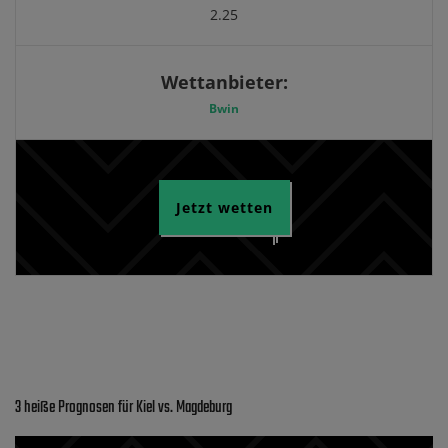
2.25
Wettanbieter:
Bwin
Jetzt wetten
3 heiße Prognosen für Kiel vs. Magdeburg