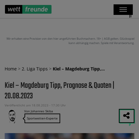
Wir erhalten eine Provision von den hier angeführten Buchmachern. 18+ | AGB gelten. Glücksspiel
kann abhängig machen. Spiele mit Verantwortung.
Home
>
2. Liga Tipps
>
Kiel – Magdeburg Tipp,…
Kiel – Magdeburg Tipp, Prognose & Quoten |
20.08.2023
Veröffentlicht am 18.08.2023 - 17:30 Uhr
Von Johannes Skiba
Sportwetten-Experte