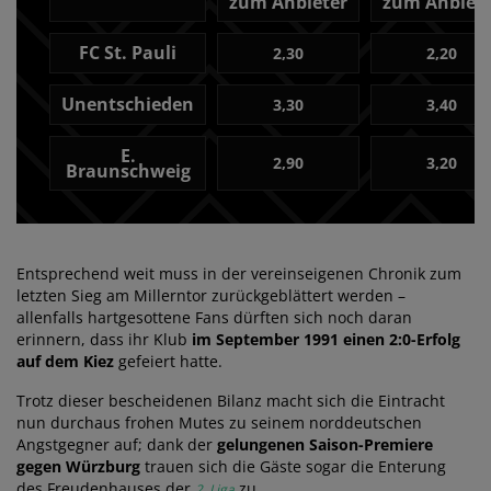
zum Anbieter
zum Anbiete
FC St. Pauli
2,30
2,20
Unentschieden
3,30
3,40
E.
2,90
3,20
Braunschweig
Entsprechend weit muss in der vereinseigenen Chronik zum
letzten Sieg am Millerntor zurückgeblättert werden –
allenfalls hartgesottene Fans dürften sich noch daran
erinnern, dass ihr Klub
im September 1991 einen 2:0-Erfolg
auf dem Kiez
gefeiert hatte.
Trotz dieser bescheidenen Bilanz macht sich die Eintracht
nun durchaus frohen Mutes zu seinem norddeutschen
Angstgegner auf; dank der
gelungenen Saison-Premiere
gegen Würzburg
trauen sich die Gäste sogar die Enterung
des Freudenhauses der
zu.
2. Liga