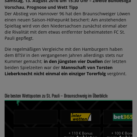
Samstag, 13. August 2016 um 15:30 Uhr – Zweite Bundesliga
Vorschau, Prognose und Wett Tipp
Der Abstieg von Hannover 96 hat den Braunschweiger Löwen
einen neuen Saison-Höhepunkt beschert: Am anstehenden
Spieltag wird von den Niedersachsen zunächst einmal aber
die Rivalität mit dem etwas entfernter beheimateten FC St.
Pauli gepflegt.
Die regelmäßigen Vergleiche mit den Hamburgern haben
dem BTSV in den vergangenen Jahren allerdings stets nur
Kummer gemacht;
in den jüngsten vier Duellen
der letzten
beiden Spielzeiten war der
Mannschaft von Torsten
Lieberknecht nicht einmal ein einziger Torerfolg
vergönnt.
Die besten Wettquoten zu St. Pauli – Braunschweig im Überblick:
+
110 € Bonus
+
100 € Bonus