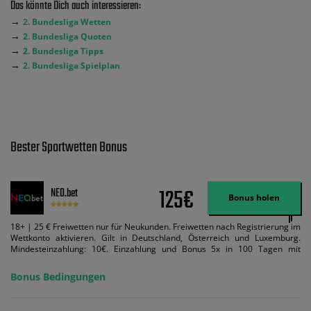
Das könnte Dich auch interessieren:
→
2. Bundesliga Wetten
→
2. Bundesliga Quoten
→
2. Bundesliga Tipps
→
2. Bundesliga Spielplan
Bester Sportwetten Bonus
125€
NEO.bet
Bonus holen
18+ | 25 € Freiwetten nur für Neukunden. Freiwetten nach Registrierung im
Wettkonto aktivieren. Gilt in Deutschland, Österreich und Luxemburg.
Mindesteinzahlung: 10€. Einzahlung und Bonus 5x in 100 Tagen mit
Mindestquote 1,5 umsetzen. Maximaler Umsatz: Bonusbetrag pro Wette.
Bedingungen können geändert werden. AGB gelten. Lizenziert; Hilfe bei
Bonus Bedingungen
Suchtrisiken: buwei.de.