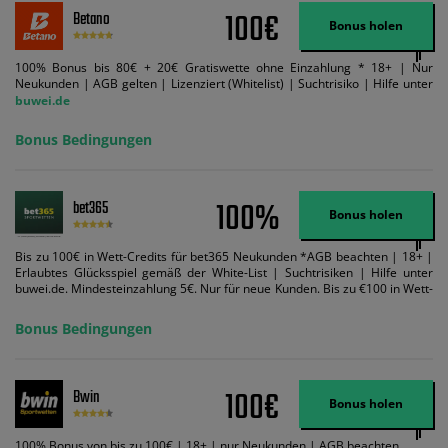
100€
Betano
Bonus holen
100% Bonus bis 80€ + 20€ Gratiswette ohne Einzahlung * 18+ | Nur
Neukunden | AGB gelten | Lizenziert (Whitelist) | Suchtrisiko | Hilfe unter
buwei.de
Bonus Bedingungen
100%
bet365
Bonus holen
Bis zu 100€ in Wett-Credits für bet365 Neukunden *AGB beachten | 18+ |
Erlaubtes Glücksspiel gemäß der White-List | Suchtrisiken | Hilfe unter
buwei.de. Mindesteinzahlung 5€. Nur für neue Kunden. Bis zu €100 in Wett-
Credits. Melden Sie sich an, zahlen Sie €5 oder mehr auf Ihr bet365-Konto
ein und wir geben Ihnen die entsprechende qualifizierende Einzahlung in
Bonus Bedingungen
Wett-Credits, wenn Sie qualifizierende Wetten im gleichen Wert platzieren
und diese abgerechnet werden. Mindestquoten, Wett- und
Zahlungsmethoden-Ausnahmen gelten. Gewinne schließen den Einsatz von
Wett-Credits aus. Es gelten die AGB, Zeitlimits und Ausnahmen. Der Bonus-
100€
Bwin
Code VIPANGEBOT kann während der Anmeldung benutzt werden, jedoch
Bonus holen
ändert dies den Angebotsbetrag in keinster Weise.
100% Bonus von bis zu 100€ | 18+ | nur Neukunden | AGB beachten