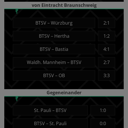
von Eintracht Braunschweig
BTSV – Würzburg
2:1
BTSV – Hertha
1:2
BTSV – Bastia
4:1
Waldh. Mannheim – BTSV
2:7
BTSV – OB
3:3
Gegeneinander
St. Pauli – BTSV
1:0
BTSV – St. Pauli
0:0