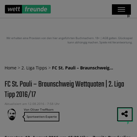
Wir erhalten eine Provision von den hier angeführten Buchmachern. 18+ | AGB gelten. Glücksspiel
kann abhängig machen. Spiele mit Verantwortung.
Home
>
2. Liga Tipps
>
FC St. Pauli – Braunschweig…
FC St. Pauli – Braunschweig Wettquoten | 2. Liga
Tipp 2016/17
Aktualisiert am 12.08.2016 - 7:58 Uhr
Von Oliver Treffkorn
Sportwetten-Experte