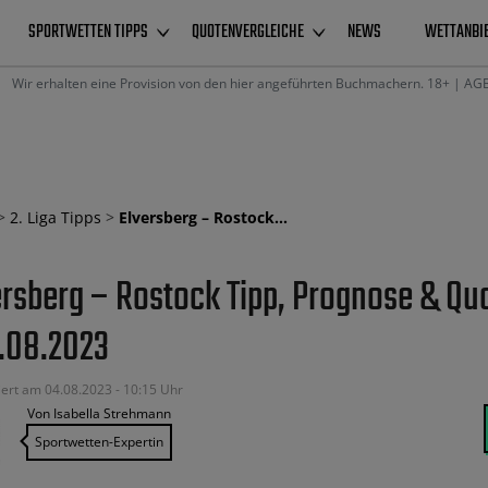
SPORTWETTEN TIPPS
QUOTENVERGLEICHE
NEWS
WETTANBIE
ere Sportwetten Tipps
ere Sportarten
[starrating_addon google=true]
Wir erhalten eine Provision von den hier angeführten Buchmachern. 18+ | AGB
tball NBA Prognosen und
ledon Wettquoten
Bra
Top
de France Wettquoten
s Tipps
>
2. Liga Tipps
>
Elversberg – Rostock…
l 1 Weltmeister Quoten
 Tipps
ersberg – Rostock Tipp, Prognose & Qu
 GP Weltmeister Quoten
all Tipps
5.08.2023
r Bowl Wettquoten
ckey Tipps
iert am 04.08.2023 - 10:15 Uhr
Von Isabella Strehmann
ipps & Prognosen von
Sportwetten-Expertin
rten