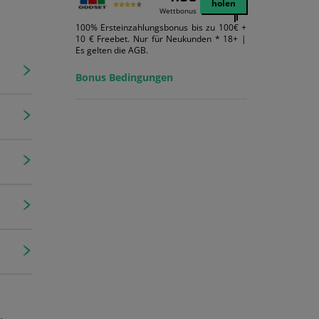
holen
Wettbonus
100% Ersteinzahlungsbonus bis zu 100€ +
10 € Freebet. Nur für Neukunden * 18+ |
Es gelten die AGB.
Bonus Bedingungen