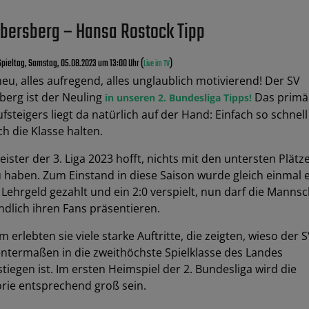
lbersberg – Hansa Rostock Tipp
. Spieltag, Samstag, 05.08.2023 um 13:00 Uhr (
)
Live im TV
neu, alles aufregend, alles unglaublich motivierend! Der SV
berg ist der Neuling
Das primär
in unseren 2. Bundesliga Tipps!
fsteigers liegt da natürlich auf der Hand: Einfach so schnell
h die Klasse halten.
ister der 3. Liga 2023 hofft, nichts mit den untersten Plätz
u haben. Zum Einstand in diese Saison wurde gleich einmal 
Lehrgeld gezahlt und ein 2:0 verspielt, nun darf die Mannsc
ndlich ihren Fans präsentieren.
 erlebten sie viele starke Auftritte, die zeigten, wieso der 
entermaßen in die zweithöchste Spielklasse des Landes
tiegen ist. Im ersten Heimspiel der 2. Bundesliga wird die
rie entsprechend groß sein.