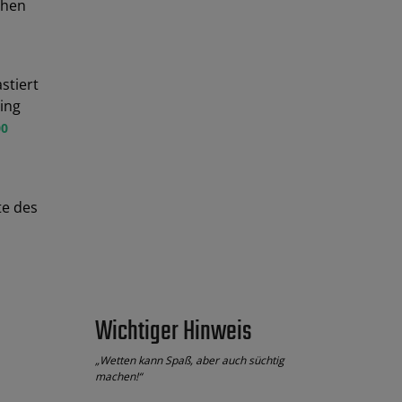
chen
stiert
ing
00
te des
Wichtiger Hinweis
„Wetten kann Spaß, aber auch süchtig
machen!“