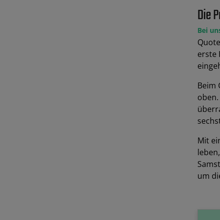
Die 
Bei un
Quoten
erste 
einge
Beim 
oben.
überr
sechs
Mit e
leben,
Samst
um di