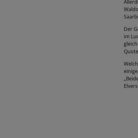
Aller
Walds
Saarb
Der G
im Lu
gleic
Quote
Welch
einige
„Beide
Elver