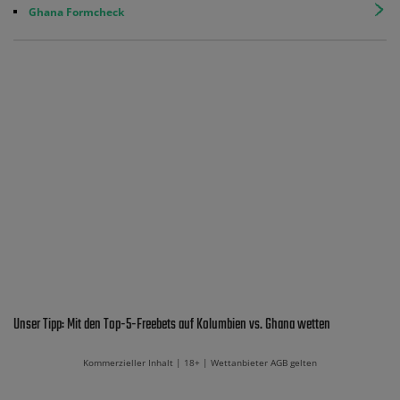
Ghana Formcheck
Unser Tipp: Mit den Top-5-Freebets auf Kolumbien vs. Ghana wetten
Kommerzieller Inhalt | 18+ | Wettanbieter AGB gelten