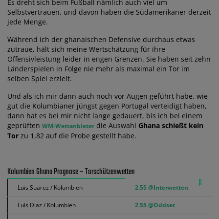
Es dreht sich beim Fußball nämlich auch viel um
Selbstvertrauen, und davon haben die Südamerikaner derzeit
jede Menge.
Während ich der ghanaischen Defensive durchaus etwas
zutraue, hält sich meine Wertschätzung für ihre
Offensivleistung leider in engen Grenzen. Sie haben seit zehn
Länderspielen in Folge nie mehr als maximal ein Tor im
selben Spiel erzielt.
Und als ich mir dann auch noch vor Augen geführt habe, wie
gut die Kolumbianer jüngst gegen Portugal verteidigt haben,
dann hat es bei mir nicht lange gedauert, bis ich bei einem
geprüften
die Auswahl
Ghana schießt kein
WM-Wettanbieter
Tor
zu 1,82 auf die Probe gestellt habe.
Kolumbien Ghana Prognose – Torschützenwetten
Luis Suarez / Kolumbien
2.55 @Interwetten
Luis Diaz / Kolumbien
2.55 @Oddset