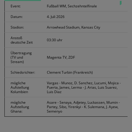
Event:
Fußball WM, Sechzehntelfinale
Datum:
4. Juli 2026
Stadion:
Arrowhead Stadium, Kansas City
Anstoß
03:30 uhr
deutsche Zeit
Übertragung
(TV und
Magenta TV, ZDF
Stream)
Schiedsrichter:
Clement Turbin (Frankreich)
mögliche
Vargas - Munoz, D. Sanchez, Lucumi, Mojica -
Aufstellung
Puerta, James, Lerma - J. Arias, Luis Suarez,
Kolumbien
Luis Diaz
mögliche
Asare - Senaya, Adjetey, Luckassen, Mumin -
Aufstellung
Partey, Sibo, Yirenkyi - K. Sulemana, J. Ayew,
Ghana:
Semenyo