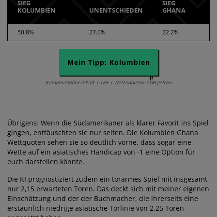
SIEG
SIEG
KOLUMBIEN
UNENTSCHIEDEN
GHANA
50.8%
27.0%
22.2%
Mein Tipp: Kolumbien
Kommerzieller Inhalt | 18+ | Wettanbieter AGB gelten
Übrigens: Wenn die Südamerikaner als klarer Favorit ins Spiel
gingen, enttäuschten sie nur selten. Die Kolumbien Ghana
Wettquoten sehen sie so deutlich vorne, dass sogar eine
Wette auf ein asiatisches Handicap von -1 eine Option für
euch darstellen könnte.
Die KI prognostiziert zudem ein torarmes Spiel mit insgesamt
nur 2,15 erwarteten Toren. Das deckt sich mit meiner eigenen
Einschätzung und der der Buchmacher, die ihrerseits eine
erstaunlich niedrige asiatische Torlinie von 2,25 Toren