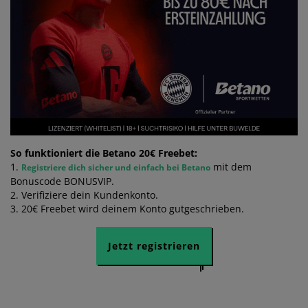
So funktioniert die Betano 20€ Freebet:
1.
mit dem
Registriere dich sicher und einfach bei Betano
Bonuscode BONUSVIP.
2. Verifiziere dein Kundenkonto.
3. 20€ Freebet wird deinem Konto gutgeschrieben.
Jetzt registrieren