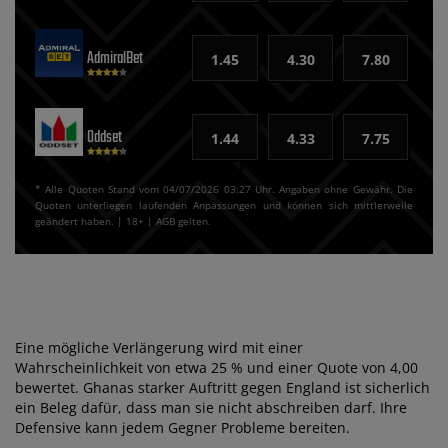
AdmiralBet
1.45
4.30
7.80
Oddset
1.44
4.33
7.75
* Alle Quoten Stand vom
04/07/2026 03:27
Uhr. Angaben ohne Gewähr. Die
Quoten unterliegen laufenden Anpassungen und können sich mittlerweile
geändert haben. | 18+ | AGB gelten.
Eine mögliche Verlängerung wird mit einer
Wahrscheinlichkeit von etwa 25 % und einer Quote von 4,00
bewertet. Ghanas starker Auftritt gegen England ist sicherlich
ein Beleg dafür, dass man sie nicht abschreiben darf. Ihre
Defensive kann jedem Gegner Probleme bereiten.