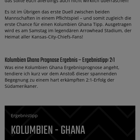
das sollte euch allerdings auch nicht wirklich überraschen!
Es ist im Übrigen das erste Duell zwischen beiden
Mannschaften in einem Pflichtspiel – und somit zugleich die
erste Chance für einen Kolumbien Ghana Tipp. Ausgetragen
wird es am Samstag im legendären Arrowhead Stadium, der
Heimat aller Kansas-City-Chiefs-Fans!
Kolumbien Ghana Prognose Ergebnis – Ergebnistipp: 2:1
Was eine Kolumbien Ghana Ergebnisprognose angeht,
tendiere ich kurz vor dem Anstoß dieser spannenden
Begegnung zu einem hart erkämpften 2:1-Erfolg der
Südamerikaner.
Ergebnistipp
KOLUMBIEN - GHANA