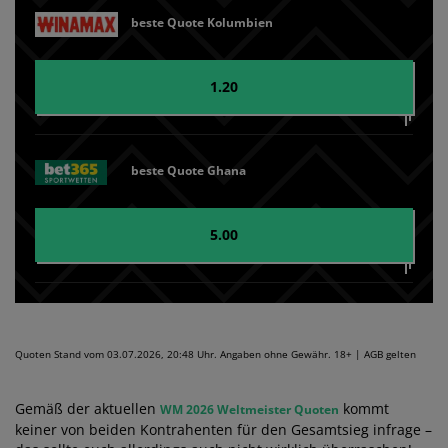
beste Quote Kolumbien
1.20
beste Quote Ghana
5.00
Quoten Stand vom 03.07.2026, 20:48 Uhr. Angaben ohne Gewähr. 18+ | AGB gelten
Gemäß der aktuellen
kommt
WM 2026 Weltmeister Quoten
keiner von beiden Kontrahenten für den Gesamtsieg infrage –