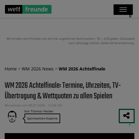
Wir erhalten eine Provision von den hier angeführten Buchmachern. 18+ | AGB gelten. Glücksspiel
kann abhängig machen. Spiele mit Verantwortung.
Home
>
WM 2026 News
>
WM 2026 Achtelfinale
WM 2026 Achtelfinale: Termine, Uhrzeiten, TV-
Übertragung & Wettquoten zu allen Spielen
Aktualisiert am 08.07.2026 - 12:28 Uhr
Von Thomas Haider
Sportwetten-Experte