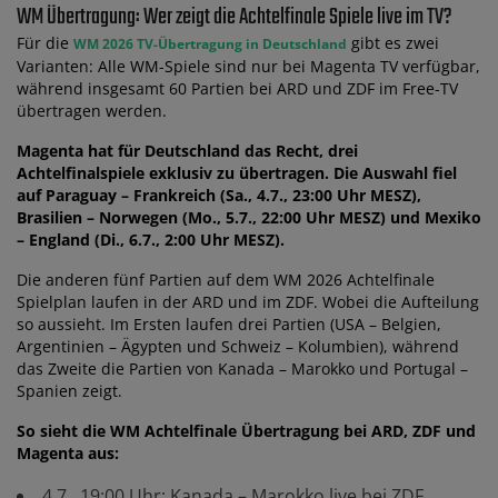
WM Übertragung: Wer zeigt die Achtelfinale Spiele live im TV?
Für die
gibt es zwei
WM 2026 TV-Übertragung in Deutschland
Varianten: Alle WM-Spiele sind nur bei Magenta TV verfügbar,
während insgesamt 60 Partien bei ARD und ZDF im Free-TV
übertragen werden.
Magenta hat für Deutschland das Recht, drei
Achtelfinalspiele exklusiv zu übertragen. Die Auswahl fiel
auf Paraguay – Frankreich (Sa., 4.7., 23:00 Uhr MESZ),
Brasilien – Norwegen (Mo., 5.7., 22:00 Uhr MESZ) und Mexiko
– England (Di., 6.7., 2:00 Uhr MESZ).
Die anderen fünf Partien auf dem WM 2026 Achtelfinale
Spielplan laufen in der ARD und im ZDF. Wobei die Aufteilung
so aussieht. Im Ersten laufen drei Partien (USA – Belgien,
Argentinien – Ägypten und Schweiz – Kolumbien), während
das Zweite die Partien von Kanada – Marokko und Portugal –
Spanien zeigt.
So sieht die WM Achtelfinale Übertragung bei ARD, ZDF und
Magenta aus:
4.7., 19:00 Uhr: Kanada – Marokko live bei ZDF,