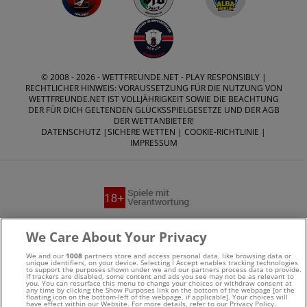
© 2008 - 2026 -
WETTFREUNDE.NET
- PLAY RESPONSIBLY |
RECHTLICHER HINWEIS: VORAUSSETZUNG FÜR DIE NUTZUNG VON
WETTFREUNDE.NET IST VOLLJÄHRIGKEIT SOWIE DIE BEACHTUNG
DER FÜR DICH GELTENDEN GLÜCKSSPIELGESETZE UND DER AGB
DER WETTANBIETER!
DATENSCHUTZ
|
SICHERE WETTEN
|
COOKIE-RICHTLINIE
|
IMPRESSUM
Suchtrisiken, Glücksspiel kann süchtig machen - Hilfe finden
We Care About Your Privacy
Sie auf
buwei.de
We and our
1008
partners store and access personal data, like browsing data or
unique identifiers, on your device. Selecting I Accept enables tracking technologies
to support the purposes shown under we and our partners process data to provide.
Alle Anbieter auf dieser Webseite sind offiziell in
If trackers are disabled, some content and ads you see may not be as relevant to
you. You can resurface this menu to change your choices or withdraw consent at
any time by clicking the Show Purposes link on the bottom of the webpage [or the
Deutschland
lizenziert
und werden von der
Gemeinsamen
floating icon on the bottom-left of the webpage, if applicable]. Your choices will
have effect within our Website. For more details, refer to our Privacy Policy.