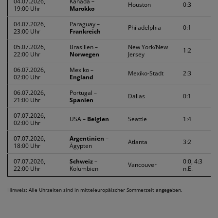
04.07.2026,
Kanada –
Houston
0:3
19:00 Uhr
Marokko
04.07.2026,
Paraguay –
Philadelphia
0:1
23:00 Uhr
Frankreich
05.07.2026,
Brasilien –
New York/New
1:2
22:00 Uhr
Norwegen
Jersey
06.07.2026,
Mexiko –
Mexiko-Stadt
2:3
02:00 Uhr
England
06.07.2026,
Portugal –
Dallas
0:1
21:00 Uhr
Spanien
07.07.2026,
USA –
Belgien
Seattle
1:4
02:00 Uhr
07.07.2026,
Argentinien
–
Atlanta
3:2
18:00 Uhr
Ägypten
07.07.2026,
Schweiz
–
0:0, 4:3
Vancouver
22:00 Uhr
Kolumbien
n.E.
Hinweis: Alle Uhrzeiten sind in mitteleuropäischer Sommerzeit angegeben.