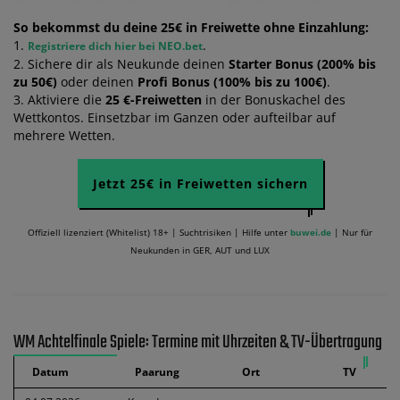
So bekommst du deine 25€ in Freiwette ohne Einzahlung:
1.
.
Registriere dich hier bei NEO.bet
2. Sichere dir als Neukunde deinen
Starter Bonus (200% bis
zu 50€)
oder deinen
Profi Bonus (100% bis zu 100€)
.
3. Aktiviere die
25 €-Freiwetten
in der Bonuskachel des
Wettkontos. Einsetzbar im Ganzen oder aufteilbar auf
mehrere Wetten.
Jetzt 25€ in Freiwetten sichern
Offiziell lizenziert (Whitelist) 18+ | Suchtrisiken | Hilfe unter
buwei.de
| Nur für
Neukunden in GER, AUT und LUX
WM Achtelfinale Spiele: Termine mit Uhrzeiten & TV-Übertragung
Datum
Paarung
Ort
TV