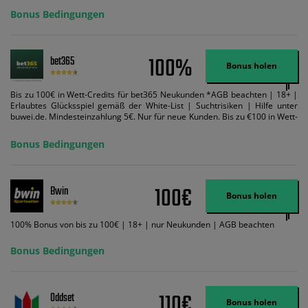
Bonus Bedingungen
100%
bet365
Bonus holen
Bis zu 100€ in Wett-Credits für bet365 Neukunden *AGB beachten | 18+ |
Erlaubtes Glücksspiel gemäß der White-List | Suchtrisiken | Hilfe unter
buwei.de. Mindesteinzahlung 5€. Nur für neue Kunden. Bis zu €100 in Wett-
Credits. Melden Sie sich an, zahlen Sie €5 oder mehr auf Ihr bet365-Konto
ein und wir geben Ihnen die entsprechende qualifizierende Einzahlung in
Bonus Bedingungen
Wett-Credits, wenn Sie qualifizierende Wetten im gleichen Wert platzieren
und diese abgerechnet werden. Mindestquoten, Wett- und
Zahlungsmethoden-Ausnahmen gelten. Gewinne schließen den Einsatz von
Wett-Credits aus. Es gelten die AGB, Zeitlimits und Ausnahmen. Der Bonus-
100€
Bwin
Code VIPANGEBOT kann während der Anmeldung benutzt werden, jedoch
Bonus holen
ändert dies den Angebotsbetrag in keinster Weise.
100% Bonus von bis zu 100€ | 18+ | nur Neukunden | AGB beachten
Bonus Bedingungen
110€
Oddset
Bonus holen