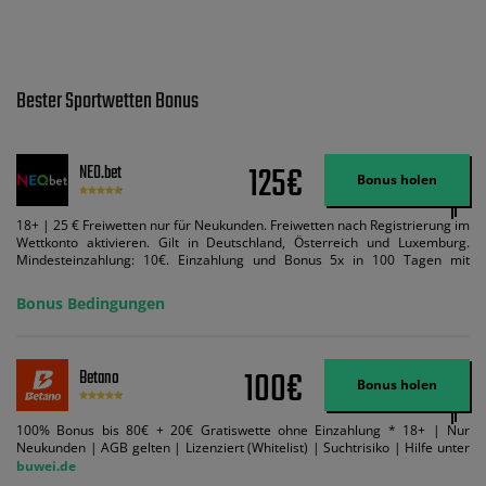
Bester Sportwetten Bonus
125€
NEO.bet
Bonus holen
18+ | 25 € Freiwetten nur für Neukunden. Freiwetten nach Registrierung im
Wettkonto aktivieren. Gilt in Deutschland, Österreich und Luxemburg.
Mindesteinzahlung: 10€. Einzahlung und Bonus 5x in 100 Tagen mit
Mindestquote 1,5 umsetzen. Maximaler Umsatz: Bonusbetrag pro Wette.
Bedingungen können geändert werden. AGB gelten. Lizenziert; Hilfe bei
Bonus Bedingungen
Suchtrisiken: buwei.de.
100€
Betano
Bonus holen
100% Bonus bis 80€ + 20€ Gratiswette ohne Einzahlung * 18+ | Nur
Neukunden | AGB gelten | Lizenziert (Whitelist) | Suchtrisiko | Hilfe unter
buwei.de