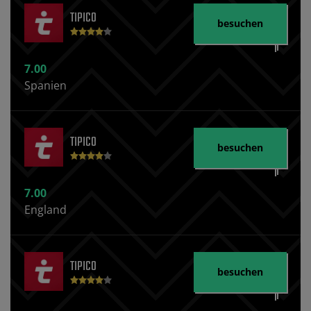
TIPICO
besuchen
7.00
Spanien
TIPICO
besuchen
7.00
England
TIPICO
besuchen