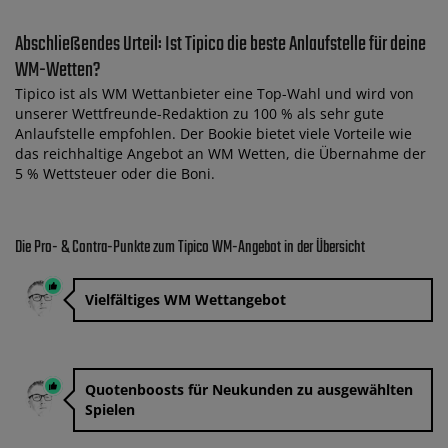
Abschließendes Urteil: Ist Tipico die beste Anlaufstelle für deine
WM-Wetten?
Tipico ist als WM Wettanbieter eine Top-Wahl und wird von
unserer Wettfreunde-Redaktion zu 100 % als sehr gute
Anlaufstelle empfohlen. Der Bookie bietet viele Vorteile wie
das reichhaltige Angebot an WM Wetten, die Übernahme der
5 % Wettsteuer oder die Boni.
Die Pro- & Contra-Punkte zum Tipico WM-Angebot in der Übersicht
Vielfältiges WM Wettangebot
Quotenboosts für Neukunden zu ausgewählten
Spielen