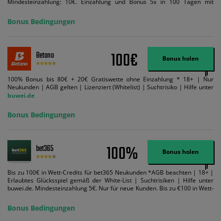
Mindesteinzahlung: 10€. Einzahlung und Bonus 5x in 100 Tagen mit
Mindestquote 1,5 umsetzen. Maximaler Umsatz: Bonusbetrag pro Wette.
Bedingungen können geändert werden. AGB gelten. Lizenziert; Hilfe bei
Bonus Bedingungen
Suchtrisiken: buwei.de.
100€
Betano
Bonus holen
100% Bonus bis 80€ + 20€ Gratiswette ohne Einzahlung * 18+ | Nur
Neukunden | AGB gelten | Lizenziert (Whitelist) | Suchtrisiko | Hilfe unter
buwei.de
Bonus Bedingungen
100%
bet365
Bonus holen
Bis zu 100€ in Wett-Credits für bet365 Neukunden *AGB beachten | 18+ |
Erlaubtes Glücksspiel gemäß der White-List | Suchtrisiken | Hilfe unter
buwei.de. Mindesteinzahlung 5€. Nur für neue Kunden. Bis zu €100 in Wett-
Credits. Melden Sie sich an, zahlen Sie €5 oder mehr auf Ihr bet365-Konto
ein und wir geben Ihnen die entsprechende qualifizierende Einzahlung in
Bonus Bedingungen
Wett-Credits, wenn Sie qualifizierende Wetten im gleichen Wert platzieren
und diese abgerechnet werden. Mindestquoten, Wett- und