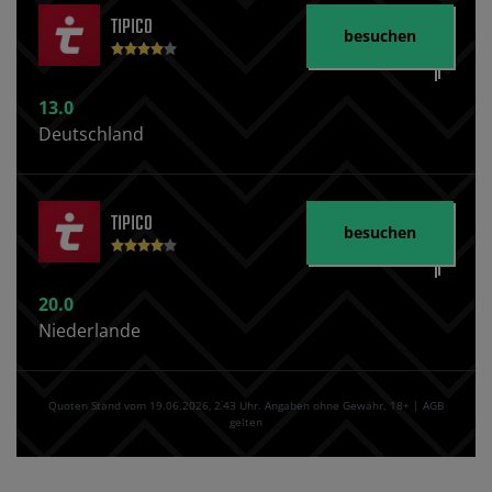
TIPICO
besuchen
13.0
Deutschland
TIPICO
besuchen
20.0
Niederlande
Quoten Stand vom 19.06.2026‚ 2⁚43 Uhr. Angaben ohne Gewähr. 18+ | AGB
gelten