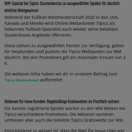
WM-Special bei Tipico: Quotenboosts zu ausgewählten Spielen für deutlich
erhöhte Wettgewinne
Während der Fußball-Weltmeisterschaft 2026 in den USA,
Kanada und Mexiko wird Online Wettanbieter Tipico als
bekannter Fußball-Spezialist auch wieder seine beliebten
Quotenboost-Angebote offerieren.
Diese stehen zu ausgewählten Partien zur Verfügung, gelten
für Neukunden und pushen die Tipico Wettquoten zur WM
deutlich. Bei den Promotions gilt ein maximaler Einsatz von 2
€.
Die weiteren Infos haben wir dir in unserem Beitrag zum
aufbereitet.
Tipico Quotenboost
Aktionen für treue Kunden: Regelmäßige Gratiswetten im Postfach sichern
Für bereits registrierte Spieler warten zu den WM Wetten bei
Tipico verschiedene Promotions. Die Aktionen variieren,
umfassen aber auch die beliebte Tipico Gratiswette zur WM.
Entscheidend zu wissen ist, dass die Boni für treue User von