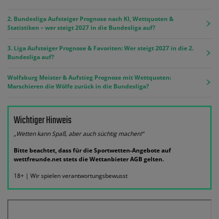
2. Bundesliga Aufsteiger Prognose nach KI, Wettquoten &
Statistiken – wer steigt 2027 in die Bundesliga auf?
3. Liga Aufsteiger Prognose & Favoriten: Wer steigt 2027 in die 2.
Bundesliga auf?
Wolfsburg Meister & Aufstieg Prognose mit Wettquoten:
Marschieren die Wölfe zurück in die Bundesliga?
Wichtiger Hinweis
„Wetten kann Spaß, aber auch süchtig machen!“
Bitte beachtet, dass für die Sportwetten-Angebote auf
wettfreunde.net stets die Wettanbieter AGB gelten.
18+ | Wir spielen verantwortungsbewusst