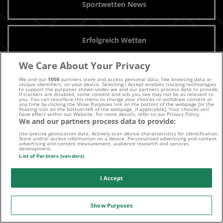
Sportwetten News
Erfolgreich Wetten
We Care About Your Privacy
Sportwetten Tipps
We and our
1008
partners store and access personal data, like browsing data or
unique identifiers, on your device. Selecting I Accept enables tracking technologies
to support the purposes shown under we and our partners process data to provide.
If trackers are disabled, some content and ads you see may not be as relevant to
you. You can resurface this menu to change your choices or withdraw consent at
any time by clicking the Show Purposes link on the bottom of the webpage [or the
floating icon on the bottom-left of the webpage, if applicable]. Your choices will
Sportwetten Tools
have effect within our Website. For more details, refer to our Privacy Policy.
We and our partners process data to provide:
Use precise geolocation data. Actively scan device characteristics for identification.
Store and/or access information on a device. Personalised advertising and content,
advertising and content measurement, audience research and services
development.
Über Wettfreunde.net
List of Partners (vendors)
I Accept
Herausgeberrichtlinien
Show Purposes