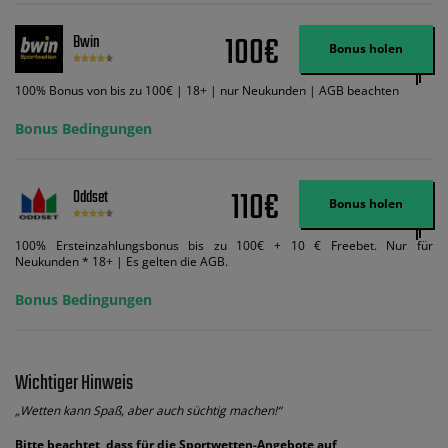
Zahlungsmethoden-Ausnahmen gelten. Gewinne schließen den Einsatz von
Wett-Credits aus. Es gelten die AGB, Zeitlimits und Ausnahmen. Der Bonus-
100€
Bwin
Code VIPANGEBOT kann während der Anmeldung benutzt werden, jedoch
Bonus holen
ändert dies den Angebotsbetrag in keinster Weise.
100% Bonus von bis zu 100€ | 18+ | nur Neukunden | AGB beachten
Bonus Bedingungen
110€
Oddset
Bonus holen
100% Ersteinzahlungsbonus bis zu 100€ + 10 € Freebet. Nur für
Neukunden * 18+ | Es gelten die AGB.
Bonus Bedingungen
Wichtiger Hinweis
„Wetten kann Spaß, aber auch süchtig machen!“
Bitte beachtet, dass für die Sportwetten-Angebote auf