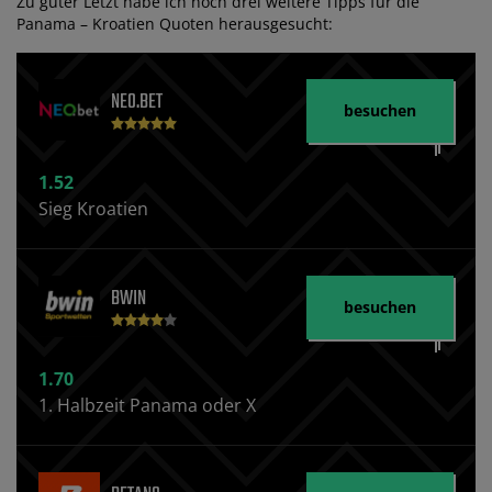
Zu guter Letzt habe ich noch drei weitere Tipps für die
Panama – Kroatien Quoten herausgesucht:
NEO.BET
besuchen
1.52
Sieg Kroatien
BWIN
besuchen
1.70
1. Halbzeit Panama oder X