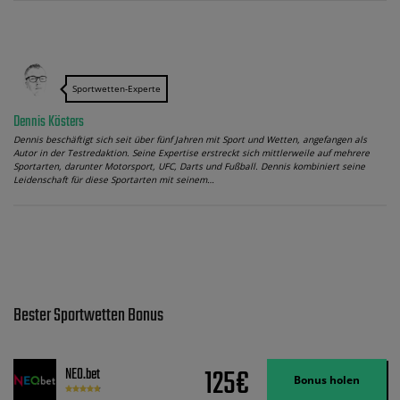
Sportwetten-Experte
Dennis Kösters
Dennis beschäftigt sich seit über fünf Jahren mit Sport und Wetten, angefangen als
Autor in der Testredaktion. Seine Expertise erstreckt sich mittlerweile auf mehrere
Sportarten, darunter Motorsport, UFC, Darts und Fußball. Dennis kombiniert seine
Leidenschaft für diese Sportarten mit seinem…
Bester Sportwetten Bonus
125€
NEO.bet
Bonus holen