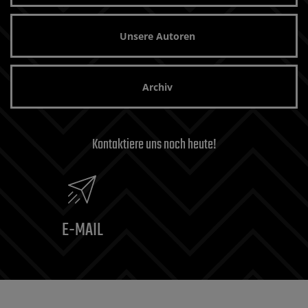
Unsere Autoren
Archiv
Kontaktiere uns noch heute!
E-MAIL