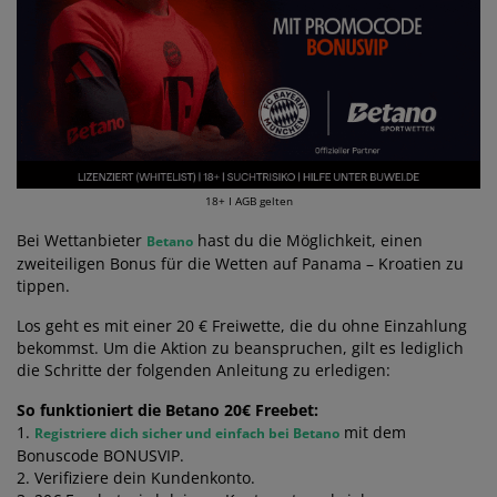
18+ I AGB gelten
Bei Wettanbieter
hast du die Möglichkeit, einen
Betano
zweiteiligen Bonus für die Wetten auf Panama – Kroatien zu
tippen.
Los geht es mit einer 20 € Freiwette, die du ohne Einzahlung
bekommst. Um die Aktion zu beanspruchen, gilt es lediglich
die Schritte der folgenden Anleitung zu erledigen:
So funktioniert die Betano 20€ Freebet:
1.
mit dem
Registriere dich sicher und einfach bei Betano
Bonuscode BONUSVIP.
2. Verifiziere dein Kundenkonto.