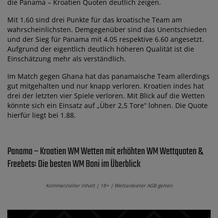
die Panama – Kroatien Quoten deutlich zeigen.
Mit 1.60 sind drei Punkte für das kroatische Team am
wahrscheinlichsten. Demgegenüber sind das Unentschieden
und der Sieg für Panama mit 4.05 respektive 6.60 angesetzt.
Aufgrund der eigentlich deutlich höheren Qualität ist die
Einschätzung mehr als verständlich.
Im Match gegen Ghana hat das panamaische Team allerdings
gut mitgehalten und nur knapp verloren. Kroatien indes hat
drei der letzten vier Spiele verloren. Mit Blick auf die Wetten
könnte sich ein Einsatz auf „Über 2,5 Tore“ lohnen. Die Quote
hierfür liegt bei 1.88.
Panama – Kroatien WM Wetten mit erhöhten WM Wettquoten &
Freebets: Die besten WM Boni im Überblick
Kommerzieller Inhalt | 18+ | Wettanbieter AGB gelten