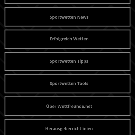
Sportwetten News
Erfolgreich Wetten
Sportwetten Tipps
Sportwetten Tools
Über Wettfreunde.net
Herausgeberrichtlinien