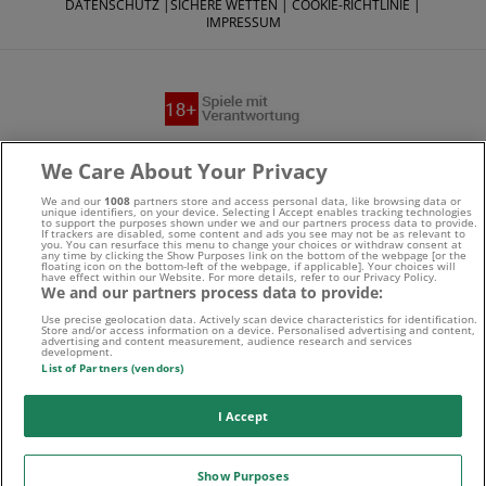
DATENSCHUTZ
|
SICHERE WETTEN
|
COOKIE-RICHTLINIE
|
IMPRESSUM
Suchtrisiken, Glücksspiel kann süchtig machen - Hilfe finden
We Care About Your Privacy
Sie auf
buwei.de
We and our
1008
partners store and access personal data, like browsing data or
unique identifiers, on your device. Selecting I Accept enables tracking technologies
to support the purposes shown under we and our partners process data to provide.
Alle Anbieter auf dieser Webseite sind offiziell in
If trackers are disabled, some content and ads you see may not be as relevant to
you. You can resurface this menu to change your choices or withdraw consent at
any time by clicking the Show Purposes link on the bottom of the webpage [or the
Deutschland
lizenziert
und werden von der
Gemeinsamen
floating icon on the bottom-left of the webpage, if applicable]. Your choices will
have effect within our Website. For more details, refer to our Privacy Policy.
We and our partners process data to provide:
Glücksspielbehörde der Länder
reguliert
Use precise geolocation data. Actively scan device characteristics for identification.
Store and/or access information on a device. Personalised advertising and content,
advertising and content measurement, audience research and services
development.
List of Partners (vendors)
I Accept
Show Purposes