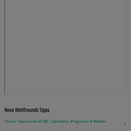
Neue Wettfreunde Tipps
Tennis Tipps heute 07.08. | Spielplan, Prognosen & Wetten