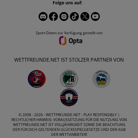
Folge uns auf:
Sport-Daten zur Verfügung gestellt von
WETTFREUNDE.NET IST STOLZER PARTNER VON
© 2008 - 2026 -
WETTFREUNDE.NET
- PLAY RESPONSIBLY |
RECHTLICHER HINWEIS: VORAUSSETZUNG FÜR DIE NUTZUNG VON
WETTFREUNDE.NET IST VOLLJÄHRIGKEIT SOWIE DIE BEACHTUNG
DER FÜR DICH GELTENDEN GLÜCKSSPIELGESETZE UND DER AGB
DER WETTANBIETER!