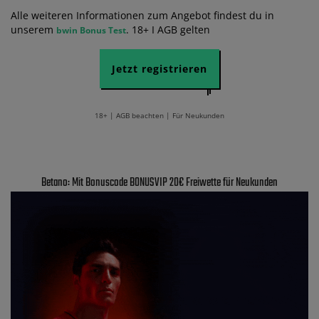
Alle weiteren Informationen zum Angebot findest du in
unserem
. 18+ I AGB gelten
bwin Bonus Test
Jetzt registrieren
18+ | AGB beachten | Für Neukunden
Betano: Mit Bonuscode BONUSVIP 20€ Freiwette für Neukunden