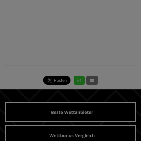
Beste Wettanbieter
Wettbonus Vergleich