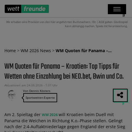
Wir erhalten eine Provision von den hier angeführten Buchmachern. 18+ | AGB gelten. Glücksspiel
kann abhängig machen. Spiele mit Verantwortung.
Home
>
WM 2026 News
>
WM Quoten für Panama –…
WM Quoten für Panama – Kroatien: Top Tipps für
Wetten ohne Einzahlung bei NEO.bet, Bwin und Co.
Aktualisiert am 24.06.2026 - 1:01 Uhr
Von Dennis Kösters
Sportwetten-Experte
Am 2. Spieltag der
will Kroatien beim Duell mit
WM 2026
Panama die Weichen in Richtung K.o.-Phase stellen. Gelingt
nach der 2:4-Auftaktniederlage gegen England der erste Sieg