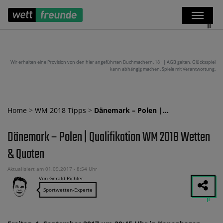
Wir erhalten eine Provision von den hier angeführten Buchmachern. 18+ | AGB gelten. Glücksspiel
kann abhängig machen. Spiele mit Verantwortung.
Home
>
WM 2018 Tipps
>
Dänemark – Polen |…
Dänemark – Polen | Qualifikation WM 2018 Wetten
& Quoten
Aktualisiert am 01.09.2017 - 8:54 Uhr
Von Gerald Pichler
Sportwetten-Experte