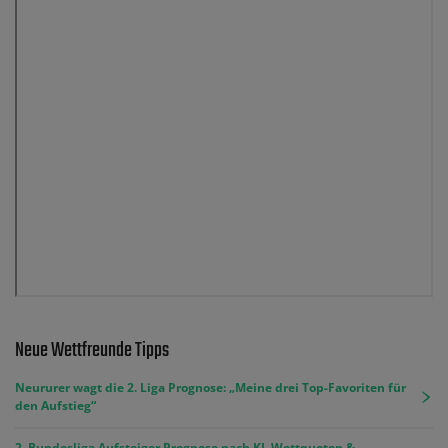
Neue Wettfreunde Tipps
Neururer wagt die 2. Liga Prognose: „Meine drei Top-Favoriten für
den Aufstieg“
2. Bundesliga Aufsteiger Prognose nach KI, Wettquoten &