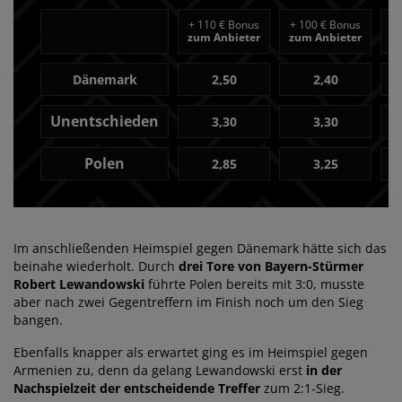
+
110 € Bonus
+
100 € Bonus
+
zum Anbieter
zum Anbieter
z
Dänemark
2,50
2,40
Unentschieden
3,30
3,30
Polen
2,85
3,25
Im anschließenden Heimspiel gegen Dänemark hätte sich das
beinahe wiederholt. Durch
drei Tore von Bayern-Stürmer
Robert Lewandowski
führte Polen bereits mit 3:0, musste
aber nach zwei Gegentreffern im Finish noch um den Sieg
bangen.
Ebenfalls knapper als erwartet ging es im Heimspiel gegen
Armenien zu, denn da gelang Lewandowski erst
in der
Nachspielzeit der entscheidende Treffer
zum 2:1-Sieg.