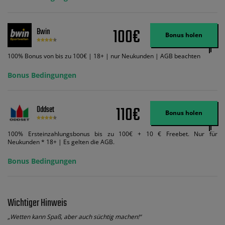
Wett-Credits, wenn Sie qualifizierende Wetten im gleichen Wert platzieren
und diese abgerechnet werden. Mindestquoten, Wett- und
Zahlungsmethoden-Ausnahmen gelten. Gewinne schließen den Einsatz von
Wett-Credits aus. Es gelten die AGB, Zeitlimits und Ausnahmen. Der Bonus-
100€
Bwin
Code VIPANGEBOT kann während der Anmeldung benutzt werden, jedoch
Bonus holen
ändert dies den Angebotsbetrag in keinster Weise.
100% Bonus von bis zu 100€ | 18+ | nur Neukunden | AGB beachten
Bonus Bedingungen
110€
Oddset
Bonus holen
100% Ersteinzahlungsbonus bis zu 100€ + 10 € Freebet. Nur für
Neukunden * 18+ | Es gelten die AGB.
Bonus Bedingungen
Wichtiger Hinweis
„Wetten kann Spaß, aber auch süchtig machen!“