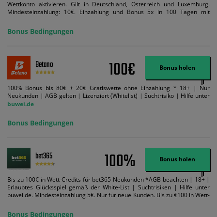
Wettkonto aktivieren. Gilt in Deutschland, Österreich und Luxemburg.
Mindesteinzahlung: 10€. Einzahlung und Bonus 5x in 100 Tagen mit
Mindestquote 1,5 umsetzen. Maximaler Umsatz: Bonusbetrag pro Wette.
Bedingungen können geändert werden. AGB gelten. Lizenziert; Hilfe bei
Bonus Bedingungen
Suchtrisiken: buwei.de.
100€
Betano
Bonus holen
100% Bonus bis 80€ + 20€ Gratiswette ohne Einzahlung * 18+ | Nur
Neukunden | AGB gelten | Lizenziert (Whitelist) | Suchtrisiko | Hilfe unter
buwei.de
Bonus Bedingungen
100%
bet365
Bonus holen
Bis zu 100€ in Wett-Credits für bet365 Neukunden *AGB beachten | 18+ |
Erlaubtes Glücksspiel gemäß der White-List | Suchtrisiken | Hilfe unter
buwei.de. Mindesteinzahlung 5€. Nur für neue Kunden. Bis zu €100 in Wett-
Credits. Melden Sie sich an, zahlen Sie €5 oder mehr auf Ihr bet365-Konto
ein und wir geben Ihnen die entsprechende qualifizierende Einzahlung in
Bonus Bedingungen