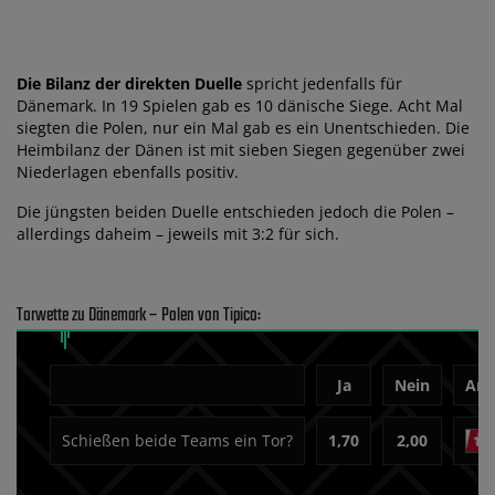
Die Bilanz der direkten Duelle
spricht jedenfalls für
Dänemark. In 19 Spielen gab es 10 dänische Siege. Acht Mal
siegten die Polen, nur ein Mal gab es ein Unentschieden. Die
Heimbilanz der Dänen ist mit sieben Siegen gegenüber zwei
Niederlagen ebenfalls positiv.
Die jüngsten beiden Duelle entschieden jedoch die Polen –
allerdings daheim – jeweils mit 3:2 für sich.
Torwette zu Dänemark – Polen von Tipico:
Ja
Nein
Anb
Schießen beide Teams ein Tor?
1,70
2,00