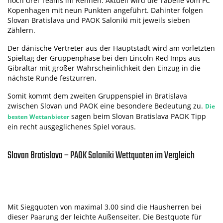
noch drei Teams im Rennen. Aktuell wird die Tabelle vom FC
Kopenhagen mit neun Punkten angeführt. Dahinter folgen
Slovan Bratislava und PAOK Saloniki mit jeweils sieben
Zählern.
Der dänische Vertreter aus der Hauptstadt wird am vorletzten
Spieltag der Gruppenphase bei den Lincoln Red Imps aus
Gibraltar mit großer Wahrscheinlichkeit den Einzug in die
nächste Runde festzurren.
Somit kommt dem zweiten Gruppenspiel in Bratislava
zwischen Slovan und PAOK eine besondere Bedeutung zu.
Die
sagen beim Slovan Bratislava PAOK Tipp
besten Wettanbieter
ein recht ausgeglichenes Spiel voraus.
Slovan Bratislava – PAOK Saloniki Wettquoten im Vergleich
Mit Siegquoten von maximal 3.00 sind die Hausherren bei
dieser Paarung der leichte Außenseiter. Die Bestquote für