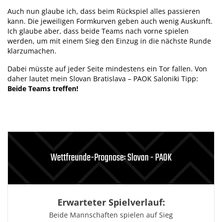
Auch nun glaube ich, dass beim Rückspiel alles passieren
kann. Die jeweiligen Formkurven geben auch wenig Auskunft.
Ich glaube aber, dass beide Teams nach vorne spielen
werden, um mit einem Sieg den Einzug in die nächste Runde
klarzumachen.
Dabei müsste auf jeder Seite mindestens ein Tor fallen. Von
daher lautet mein Slovan Bratislava – PAOK Saloniki Tipp:
Beide Teams treffen!
Wettfreunde-Prognose: Slovan - PAOK
Erwarteter Spielverlauf:
Beide Mannschaften spielen auf Sieg