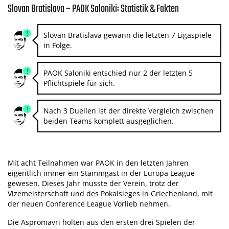
Slovan Bratislava – PAOK Saloniki: Statistik & Fakten
Slovan Bratislava gewann die letzten 7 Ligaspiele
in Folge.
PAOK Saloniki entschied nur 2 der letzten 5
Pflichtspiele für sich.
Nach 3 Duellen ist der direkte Vergleich zwischen
beiden Teams komplett ausgeglichen.
Mit acht Teilnahmen war PAOK in den letzten Jahren
eigentlich immer ein Stammgast in der Europa League
gewesen. Dieses Jahr musste der Verein, trotz der
Vizemeisterschaft und des Pokalsieges in Griechenland, mit
der neuen Conference League Vorlieb nehmen.
Die Aspromavri holten aus den ersten drei Spielen der