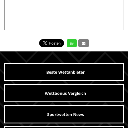
Beste Wettanbieter
Wettbonus Vergleich
Sportwetten News