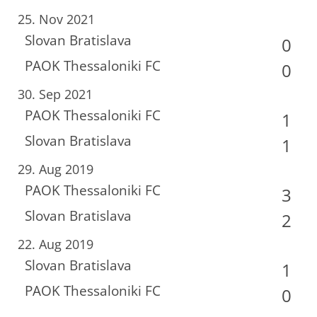
25. Nov 2021
Slovan Bratislava
0
PAOK Thessaloniki FC
0
30. Sep 2021
PAOK Thessaloniki FC
1
Slovan Bratislava
1
29. Aug 2019
PAOK Thessaloniki FC
3
Slovan Bratislava
2
22. Aug 2019
Slovan Bratislava
1
PAOK Thessaloniki FC
0