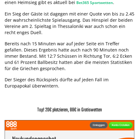
einen Heimsieg gibt es aktuell bei
.
Bet365 Sportwetten
Ein Sieg der Gäste ist dagegen mit einer Quote von bis zu 2.45
der wahrscheinlichste Spielausgang. Das Hinspiel der beiden
Vereine am 2. Spieltag in Thessaloniki war auch schon ein
recht enges Duell.
Bereits nach 15 Minuten war auf jeder Seite ein Treffer
gefallen. Dieses Ergebnis hatte auch nach 90 Minuten noch
immer Bestand. Mit 12:7 Schüssen in Richtung Tor, 6:2 Ecken
und 61 Prozent Ballbesitz hatten aber die meisten Statistiken
für die Griechen gesprochen.
Der Sieger des Rückspiels dürfte auf jeden Fall im
Europapokal überwintern.
Top! 20€ platzieren, 88€ in Gratiswetten