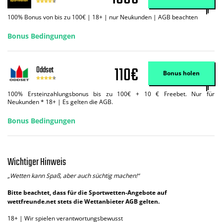
ändert dies den Angebotsbetrag in keinster Weise.
100% Bonus von bis zu 100€ | 18+ | nur Neukunden | AGB beachten
Bonus Bedingungen
110€
Oddset
Bonus holen
100% Ersteinzahlungsbonus bis zu 100€ + 10 € Freebet. Nur für
Neukunden * 18+ | Es gelten die AGB.
Bonus Bedingungen
Wichtiger Hinweis
„Wetten kann Spaß, aber auch süchtig machen!“
Bitte beachtet, dass für die Sportwetten-Angebote auf
wettfreunde.net stets die Wettanbieter AGB gelten.
18+ | Wir spielen verantwortungsbewusst