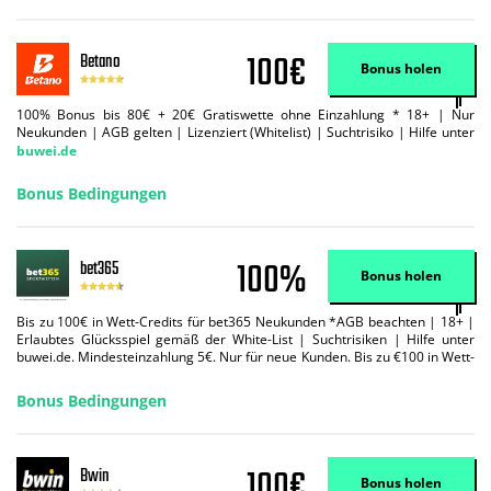
100€
Betano
Bonus holen
100% Bonus bis 80€ + 20€ Gratiswette ohne Einzahlung * 18+ | Nur
Neukunden | AGB gelten | Lizenziert (Whitelist) | Suchtrisiko | Hilfe unter
buwei.de
Bonus Bedingungen
100%
bet365
Bonus holen
Bis zu 100€ in Wett-Credits für bet365 Neukunden *AGB beachten | 18+ |
Erlaubtes Glücksspiel gemäß der White-List | Suchtrisiken | Hilfe unter
buwei.de. Mindesteinzahlung 5€. Nur für neue Kunden. Bis zu €100 in Wett-
Credits. Melden Sie sich an, zahlen Sie €5 oder mehr auf Ihr bet365-Konto
ein und wir geben Ihnen die entsprechende qualifizierende Einzahlung in
Bonus Bedingungen
Wett-Credits, wenn Sie qualifizierende Wetten im gleichen Wert platzieren
und diese abgerechnet werden. Mindestquoten, Wett- und
Zahlungsmethoden-Ausnahmen gelten. Gewinne schließen den Einsatz von
Wett-Credits aus. Es gelten die AGB, Zeitlimits und Ausnahmen. Der Bonus-
100€
Bwin
Code VIPANGEBOT kann während der Anmeldung benutzt werden, jedoch
Bonus holen