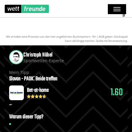
Wir erhalten eine Provision von den hier angeführten Buchmachern. 18+ | AGB gelten. Glücksspiel
kann abhängig machen. Spiele mit Verantwortung.
Christoph Nübel
Sportwetten-Experte
Mein Tipp
Slovan - PAOK⁚ Beide treffen
1.60
Bet-at-home
Warum dieser Tipp?