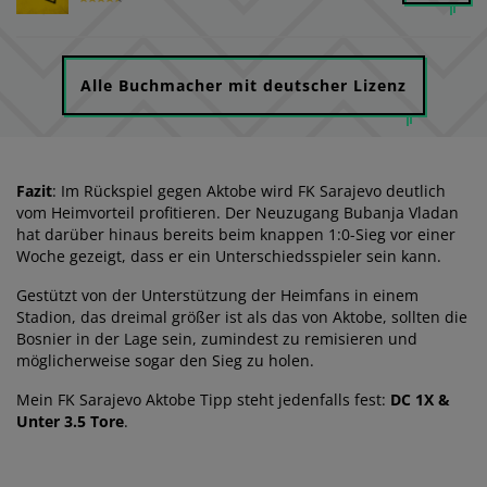
Alle Buchmacher mit deutscher Lizenz
Fazit
: Im Rückspiel gegen Aktobe wird FK Sarajevo deutlich
vom Heimvorteil profitieren. Der Neuzugang Bubanja Vladan
hat darüber hinaus bereits beim knappen 1:0-Sieg vor einer
Woche gezeigt, dass er ein Unterschiedsspieler sein kann.
Gestützt von der Unterstützung der Heimfans in einem
Stadion, das dreimal größer ist als das von Aktobe, sollten die
Bosnier in der Lage sein, zumindest zu remisieren und
möglicherweise sogar den Sieg zu holen.
Mein FK Sarajevo Aktobe Tipp steht jedenfalls fest:
DC 1X &
Unter 3.5 Tore
.