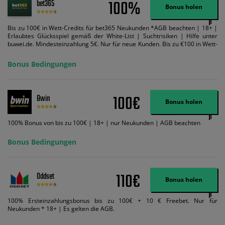
100%
bet365
Bonus holen
Bis zu 100€ in Wett-Credits für bet365 Neukunden *AGB beachten | 18+ |
Erlaubtes Glücksspiel gemäß der White-List | Suchtrisiken | Hilfe unter
buwei.de. Mindesteinzahlung 5€. Nur für neue Kunden. Bis zu €100 in Wett-
Credits. Melden Sie sich an, zahlen Sie €5 oder mehr auf Ihr bet365-Konto
ein und wir geben Ihnen die entsprechende qualifizierende Einzahlung in
Bonus Bedingungen
Wett-Credits, wenn Sie qualifizierende Wetten im gleichen Wert platzieren
und diese abgerechnet werden. Mindestquoten, Wett- und
Zahlungsmethoden-Ausnahmen gelten. Gewinne schließen den Einsatz von
Wett-Credits aus. Es gelten die AGB, Zeitlimits und Ausnahmen. Der Bonus-
100€
Bwin
Code VIPANGEBOT kann während der Anmeldung benutzt werden, jedoch
Bonus holen
ändert dies den Angebotsbetrag in keinster Weise.
100% Bonus von bis zu 100€ | 18+ | nur Neukunden | AGB beachten
Bonus Bedingungen
110€
Oddset
Bonus holen
100% Ersteinzahlungsbonus bis zu 100€ + 10 € Freebet. Nur für
Neukunden * 18+ | Es gelten die AGB.