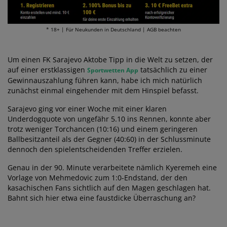
* 18+ | Für Neukunden in Deutschland | AGB beachten
Um einen FK Sarajevo Aktobe Tipp in die Welt zu setzen, der
auf einer erstklassigen
tatsächlich zu einer
Sportwetten App
Gewinnauszahlung führen kann, habe ich mich natürlich
zunächst einmal eingehender mit dem Hinspiel befasst.
Sarajevo ging vor einer Woche mit einer klaren
Underdogquote von ungefähr 5.10 ins Rennen, konnte aber
trotz weniger Torchancen (10:16) und einem geringeren
Ballbesitzanteil als der Gegner (40:60) in der Schlussminute
dennoch den spielentscheidenden Treffer erzielen.
Genau in der 90. Minute verarbeitete nämlich Kyeremeh eine
Vorlage von Mehmedovic zum 1:0-Endstand, der den
kasachischen Fans sichtlich auf den Magen geschlagen hat.
Bahnt sich hier etwa eine faustdicke Überraschung an?