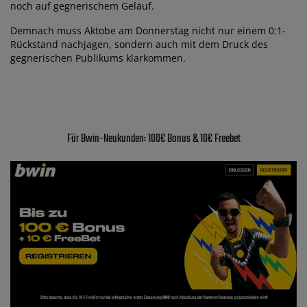
noch auf gegnerischem Geläuf.
Demnach muss Aktobe am Donnerstag nicht nur einem 0:1-
Rückstand nachjagen, sondern auch mit dem Druck des
gegnerischen Publikums klarkommen.
Für Bwin-Neukunden: 100€ Bonus & 10€ Freebet