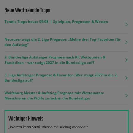
Neue Wettfreunde Tipps
Tennis Tipps heute 09.08. | Spielplan, Prognosen & Wetten
Neururer wagt die 2. Liga Prognose: „Meine drei Top-Favoriten für
den Aufstieg“
2. Bundesliga Aufsteiger Prognose nach KI, Wettquoten &
Statistiken – wer steigt 2027 in die Bundesliga auf?
3. Liga Aufsteiger Prognose & Favoriten: Wer steigt 2027 in die 2.
Bundesliga auf?
Wolfsburg Meister & Aufstieg Prognose mit Wettquoten:
Marschieren die Wölfe zurück in die Bundesliga?
Wichtiger Hinweis
„Wetten kann Spaß, aber auch süchtig machen!“