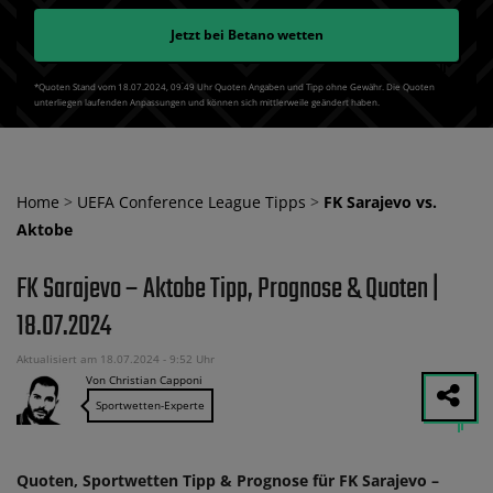
Jetzt bei
Betano
wetten
*Quoten Stand vom 18.07.2024‚ 09⁚49 Uhr Quoten Angaben und Tipp ohne Gewähr. Die Quoten
unterliegen laufenden Anpassungen und können sich mittlerweile geändert haben.
Home
>
UEFA Conference League Tipps
>
FK Sarajevo vs.
Aktobe
FK Sarajevo – Aktobe Tipp, Prognose & Quoten |
18.07.2024
Aktualisiert am 18.07.2024 - 9:52 Uhr
Von Christian Capponi
Sportwetten-Experte
Quoten, Sportwetten Tipp & Prognose für FK Sarajevo –