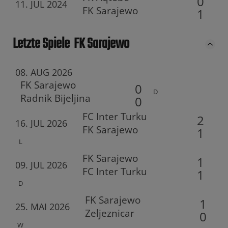
0
11. JUL 2024
FK Sarajewo
1
Letzte Spiele
FK Sarajewo
08. AUG 2026
FK Sarajewo
0
D
Radnik Bijeljina
0
FC Inter Turku
2
16. JUL 2026
FK Sarajewo
1
L
FK Sarajewo
1
09. JUL 2026
FC Inter Turku
1
D
FK Sarajewo
1
25. MAI 2026
Zeljeznicar
0
W