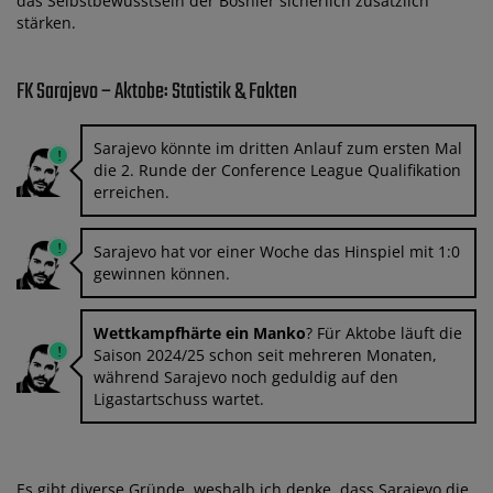
das Selbstbewusstsein der Bosnier sicherlich zusätzlich
stärken.
FK Sarajevo – Aktobe: Statistik & Fakten
Sarajevo könnte im dritten Anlauf zum ersten Mal
die 2. Runde der Conference League Qualifikation
erreichen.
Sarajevo hat vor einer Woche das Hinspiel mit 1:0
gewinnen können.
Wettkampfhärte ein Manko
? Für Aktobe läuft die
Saison 2024/25 schon seit mehreren Monaten,
während Sarajevo noch geduldig auf den
Ligastartschuss wartet.
Es gibt diverse Gründe, weshalb ich denke, dass Sarajevo die