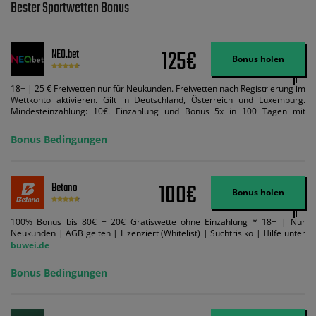
Bester Sportwetten Bonus
125€
NEO.bet
Bonus holen
18+ | 25 € Freiwetten nur für Neukunden. Freiwetten nach Registrierung im
Wettkonto aktivieren. Gilt in Deutschland, Österreich und Luxemburg.
Mindesteinzahlung: 10€. Einzahlung und Bonus 5x in 100 Tagen mit
Mindestquote 1,5 umsetzen. Maximaler Umsatz: Bonusbetrag pro Wette.
Bedingungen können geändert werden. AGB gelten. Lizenziert; Hilfe bei
Bonus Bedingungen
Suchtrisiken: buwei.de.
100€
Betano
Bonus holen
100% Bonus bis 80€ + 20€ Gratiswette ohne Einzahlung * 18+ | Nur
Neukunden | AGB gelten | Lizenziert (Whitelist) | Suchtrisiko | Hilfe unter
buwei.de
Bonus Bedingungen