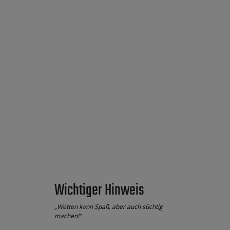
Wichtiger Hinweis
„Wetten kann Spaß, aber auch süchtig
machen!“