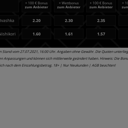
+
100 € Bonus
+
Wettbonus
+
100 € Bonus
+
1
zum Anbieter
zum Anbieter
zum Anbieter
zum
Ivashka
2.20
2.30
2.35
Nishikori
1.60
1.61
1.57
n Stand vom 27.07.2021, 16:00 Uhr. Angaben ohne Gewähr. Die Quoten unterlie
en Anpassungen und können sich mittlerweile geändert haben. Hinweis: Die Bo
 sich nach dem Einzahlungsbetrag. 18+ | Nur Neukunden | AGB beachten!