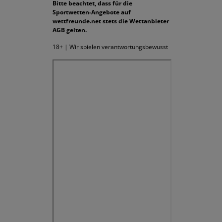
Bitte beachtet, dass für die
Sportwetten-Angebote auf
wettfreunde.net stets die Wettanbieter
AGB gelten.
18+ | Wir spielen verantwortungsbewusst