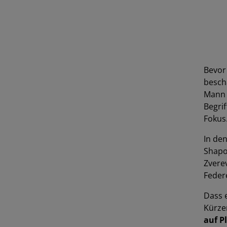
Bevor
beschä
Mann 
Begrif
Fokus
In de
Shapo
Zvere
Federe
Dass e
Kürzer
auf P