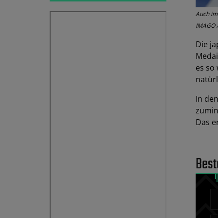
Auch im 
IMAGO 
Die ja
Medai
es so 
natür
In de
zumind
Das er
Best