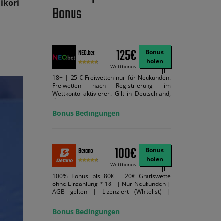
ikori
Bonus
125€
NEO.bet
Bonus
holen
Wettbonus
18+ | 25 € Freiwetten nur für Neukunden.
Freiwetten nach Registrierung im
Wettkonto aktivieren. Gilt in Deutschland,
Österreich und Luxemburg.
Mindesteinzahlung: 10€. Einzahlung und
Bonus Bedingungen
Bonus 5x in 100 Tagen mit Mindestquote
1,5 umsetzen. Maximaler Umsatz:
Bonusbetrag pro Wette. Bedingungen
können geändert werden. AGB gelten.
100€
Lizenziert; Hilfe bei Suchtrisiken: buwei.de.
Betano
Bonus
holen
Wettbonus
100% Bonus bis 80€ + 20€ Gratiswette
ohne Einzahlung * 18+ | Nur Neukunden |
AGB gelten | Lizenziert (Whitelist) |
Suchtrisiko | Hilfe unter
buwei.de
Bonus Bedingungen