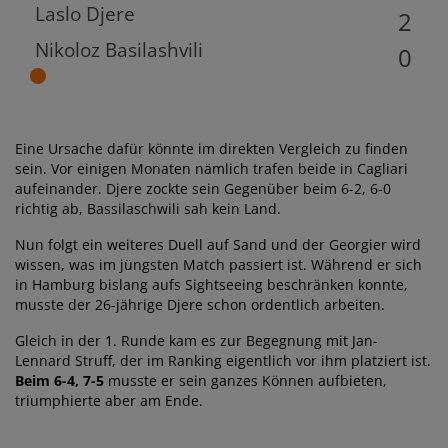
Laslo Djere
2
Nikoloz Basilashvili
0
Eine Ursache dafür könnte im direkten Vergleich zu finden
sein. Vor einigen Monaten nämlich trafen beide in Cagliari
aufeinander. Djere zockte sein Gegenüber beim 6-2, 6-0
richtig ab, Bassilaschwili sah kein Land.
Nun folgt ein weiteres Duell auf Sand und der Georgier wird
wissen, was im jüngsten Match passiert ist. Während er sich
in Hamburg bislang aufs Sightseeing beschränken konnte,
musste der 26-jährige Djere schon ordentlich arbeiten.
Gleich in der 1. Runde kam es zur Begegnung mit Jan-
Lennard Struff, der im Ranking eigentlich vor ihm platziert ist.
Beim 6-4, 7-5
musste er sein ganzes Können aufbieten,
triumphierte aber am Ende.