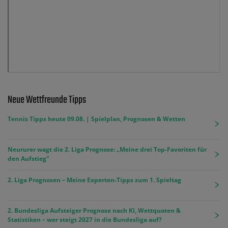
Neue Wettfreunde Tipps
Tennis Tipps heute 09.08. | Spielplan, Prognosen & Wetten
Neururer wagt die 2. Liga Prognose: „Meine drei Top-Favoriten für
den Aufstieg“
2. Liga Prognosen – Meine Experten-Tipps zum 1. Spieltag
2. Bundesliga Aufsteiger Prognose nach KI, Wettquoten &
Statistiken – wer steigt 2027 in die Bundesliga auf?