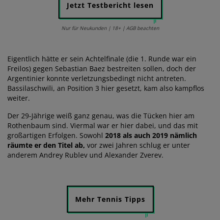
Jetzt Testbericht lesen
Nur für Neukunden | 18+ | AGB beachten
Eigentlich hätte er sein Achtelfinale (die 1. Runde war ein
Freilos) gegen Sebastian Baez bestreiten sollen, doch der
Argentinier konnte verletzungsbedingt nicht antreten.
Bassilaschwili, an Position 3 hier gesetzt, kam also kampflos
weiter.
Der 29-Jährige weiß ganz genau, was die Tücken hier am
Rothenbaum sind. Viermal war er hier dabei, und das mit
großartigen Erfolgen. Sowohl
2018 als auch 2019 nämlich
räumte er den Titel ab,
vor zwei Jahren schlug er unter
anderem Andrey Rublev und Alexander Zverev.
Mehr Tennis Tipps