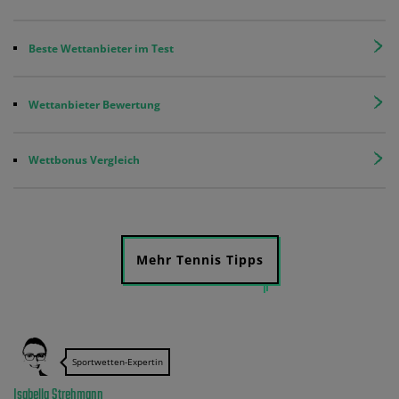
Beste Wettanbieter im Test
Wettanbieter Bewertung
Wettbonus Vergleich
Mehr Tennis Tipps
Sportwetten-Expertin
Isabella Strehmann