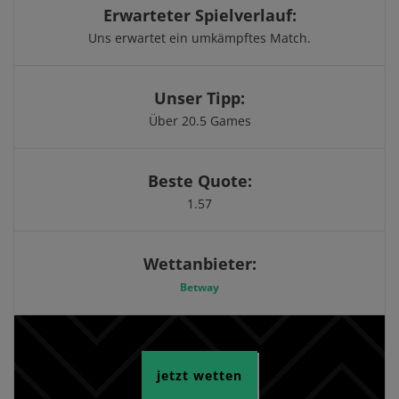
Erwarteter Spielverlauf:
Uns erwartet ein umkämpftes Match.
Unser Tipp:
Über 20.5 Games
Beste Quote:
1.57
Wettanbieter:
Betway
jetzt wetten