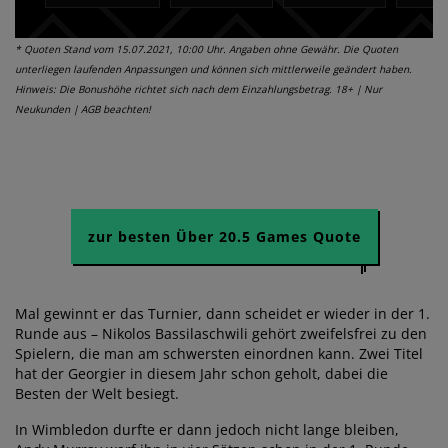
* Quoten Stand vom 15.07.2021, 10:00 Uhr. Angaben ohne Gewähr. Die Quoten
unterliegen laufenden Anpassungen und können sich mittlerweile geändert haben.
Hinweis: Die Bonushöhe richtet sich nach dem Einzahlungsbetrag. 18+ | Nur
Neukunden | AGB beachten!
zur besten Über 20.5 Games Quote
Mal gewinnt er das Turnier, dann scheidet er wieder in der 1.
Runde aus – Nikolos Bassilaschwili gehört zweifelsfrei zu den
Spielern, die man am schwersten einordnen kann. Zwei Titel
hat der Georgier in diesem Jahr schon geholt, dabei die
Besten der Welt besiegt.
In Wimbledon durfte er dann jedoch nicht lange bleiben,