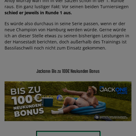
Andy Murray warf ihn in vier Sätzen schon in der 1. Runde
raus. Ein ganz lustiger Fakt: Vor seinen beiden Turniersiegen
schied er jeweils in Runde 1 aus.
Es würde also durchaus in seine Serie passen, wenn er der
neue Champion von Hamburg werden würde. Gerne würde
ich an dieser Stelle etwas zu seinen bisherigen Leistungen in
der Hansestadt berichten, doch außerhalb des Trainings ist
Bassilaschwili noch nicht zum Einsatz gekommen.
Jackone: Bis zu 100€ Neukunden Bonus