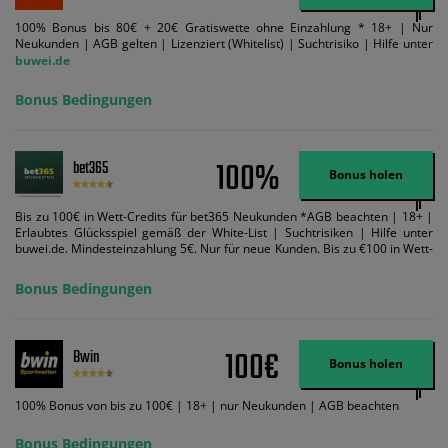
100% Bonus bis 80€ + 20€ Gratiswette ohne Einzahlung * 18+ | Nur
Neukunden | AGB gelten | Lizenziert (Whitelist) | Suchtrisiko | Hilfe unter
buwei.de
Bonus Bedingungen
100%
bet365
Bonus holen
Bis zu 100€ in Wett-Credits für bet365 Neukunden *AGB beachten | 18+ |
Erlaubtes Glücksspiel gemäß der White-List | Suchtrisiken | Hilfe unter
buwei.de. Mindesteinzahlung 5€. Nur für neue Kunden. Bis zu €100 in Wett-
Credits. Melden Sie sich an, zahlen Sie €5 oder mehr auf Ihr bet365-Konto
ein und wir geben Ihnen die entsprechende qualifizierende Einzahlung in
Bonus Bedingungen
Wett-Credits, wenn Sie qualifizierende Wetten im gleichen Wert platzieren
und diese abgerechnet werden. Mindestquoten, Wett- und
Zahlungsmethoden-Ausnahmen gelten. Gewinne schließen den Einsatz von
Wett-Credits aus. Es gelten die AGB, Zeitlimits und Ausnahmen. Der Bonus-
100€
Bwin
Code VIPANGEBOT kann während der Anmeldung benutzt werden, jedoch
Bonus holen
ändert dies den Angebotsbetrag in keinster Weise.
100% Bonus von bis zu 100€ | 18+ | nur Neukunden | AGB beachten
Bonus Bedingungen