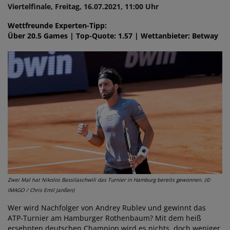
Viertelfinale, Freitag, 16.07.2021, 11:00 Uhr
Wettfreunde Experten-Tipp:
Über 20.5 Games | Top-Quote: 1.57 | Wettanbieter: Betway
Zwei Mal hat Nikolos Bassilaschwili das Turnier in Hamburg bereits gewonnen. (©
IMAGO / Chris Emil Janßen)
Wer wird Nachfolger von Andrey Rublev und gewinnt das
ATP-Turnier am Hamburger Rothenbaum? Mit dem heiß
ersehnten deutschen Champion wird es nichts, doch weniger