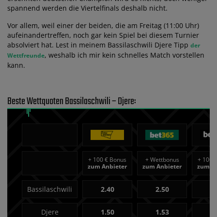
spannend werden die Viertelfinals deshalb nicht.
Vor allem, weil einer der beiden, die am Freitag (11:00 Uhr)
aufeinandertreffen, noch gar kein Spiel bei diesem Turnier
absolviert hat. Lest in meinem Bassilaschwili Djere Tipp
der
, weshalb ich mir kein schnelles Match vorstellen
Wettfreunde
kann.
Beste Wettquoten Bassilaschwili – Djere:
+
100 € Bonus
+
Wettbonus
+
100 
zum Anbieter
zum Anbieter
zum An
Bassilaschwili
2.40
2.50
2.
Djere
1.50
1.53
1.