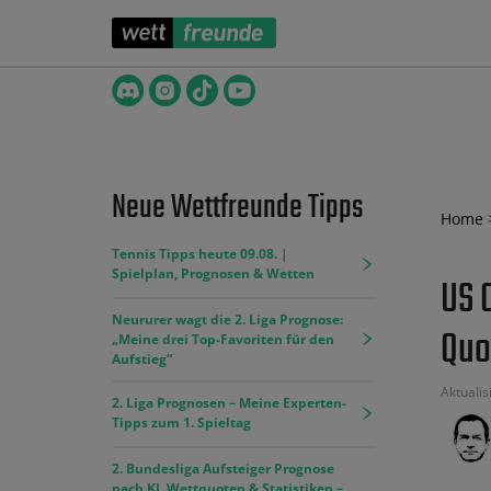
Fussball Tipps
Fussball Quoten
And
And
Bundesliga Tipps & Prognosen
Bundesliga Quoten
Sportwetten Apps im Test
Gratiswetten & Freebets
Baske
Wimb
Tipps
2. Liga Tipps – Experten-
Deutscher Meister
Deutsche Wettanbieter
Quotenboosts heute
Tour 
Prognosen zur 2. Bundesliga
Tenni
Neue Wettfreunde Tipps
Home
Bundesliga Absteiger
Wettanbieter mit PayPal
Bet365 Angebotscode
Forme
Champions League Tipps
Darts
Tennis Tipps heute 09.08. |
Spielplan, Prognosen & Wetten
US 
Bundesliga Torschützenkönig
Wettanbieter ohne Steuer
Betano Promo Code
Moto
Europa League Tipps
Handb
Neururer wagt die 2. Liga Prognose:
Quo
„Meine drei Top-Favoriten für den
2. Bundesliga Quoten
Fußball Wettanbieter
Bet at home Quotenboost
Supe
Aufstieg“
Conference League Tipps
Eisho
Aktualis
2. Liga Prognosen – Meine Experten-
2. Bundesliga Meister
Darts Wettanbieter
Bwin Bonus Code
Tipps zum 1. Spieltag
Fussball International Tipps
NFL T
2. Bundesliga Aufsteiger Prognose
Expe
3. Liga Quoten
Neue Wettanbieter 2026
Interwetten Bonus Code
nach KI, Wettquoten & Statistiken –