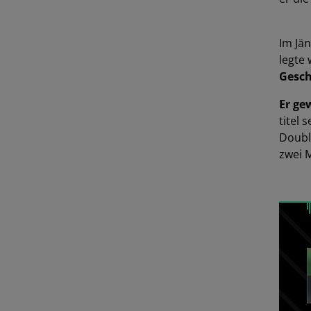
Im Jä
legte
Gesch
Er ge
titel
Doubl
zwei M