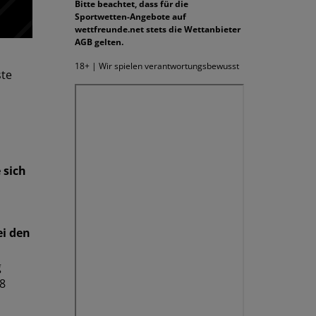
Bitte beachtet, dass für die
Sportwetten-Angebote auf
wettfreunde.net stets die Wettanbieter
AGB gelten.
18+ | Wir spielen verantwortungsbewusst
ste
 sich
i den
g
08