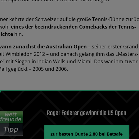
nner kehrte der Schweizer auf die große Tennis-Bühne zurü
 wohl
eines der beeindruckenden Comebacks der Tennis-
ichte
hin.
wann zunächst die Australian Open
– seiner erster Grand
 seit Wimbledon 2012 – und danach gelang ihm das „Masters-
e“ mit Siegen in Indian Wells und Miami. Das war ihm zuvor 
ail geglückt – 2005 und 2006.
Roger Federer gewinnt die US Open
zur besten Quote 2,80 bei Betsafe