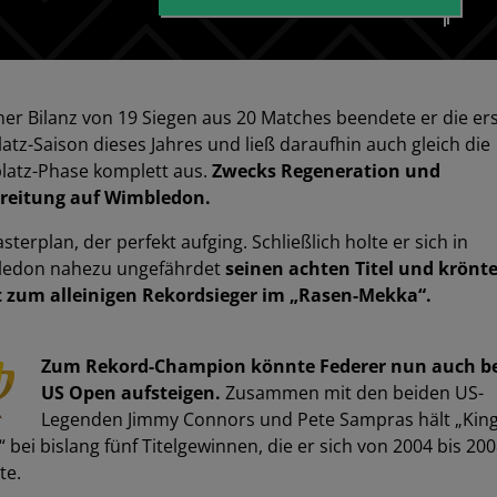
ner Bilanz von 19 Siegen aus 20 Matches beendete er die er
atz-Saison dieses Jahres und ließ daraufhin auch gleich die
latz-Phase komplett aus.
Zwecks Regeneration und
reitung auf Wimbledon.
sterplan, der perfekt aufging. Schließlich holte er sich in
edon nahezu ungefährdet
seinen achten Titel und krönte
 zum alleinigen Rekordsieger im „Rasen-Mekka“.
Zum Rekord-Champion könnte Federer nun auch be
US Open aufsteigen.
Zusammen mit den beiden US-
Legenden Jimmy Connors und Pete Sampras hält „Kin
 bei bislang fünf Titelgewinnen, die er sich von 2004 bis 20
te.