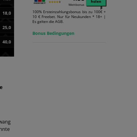
holen
Wettbonus
100% Ersteinzahlungsbonus bis zu 100€ +
18,0
18,0
19,0
21,0
10 € Freebet. Nur für Neukunden * 18+ |
Es gelten die AGB.
25,0
26,0
34,0
51,0
Bonus Bedingungen
40,0
50,0
41,0
67,0
e
zwang
onnte