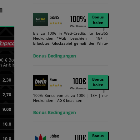
m
100%
bet365
Bonus
holen
Wettbonus
Bis zu 100€ in Wett-Credits für bet365
Neukunden *AGB beachten | 18+ |
Erlaubtes Glücksspiel gemäß der White-
List | Suchtrisiken | Hilfe unter buwei.de.
Mindesteinzahlung 5€. Nur für neue
Bonus Bedingungen
Kunden. Bis zu €100 in Wett-Credits.
00 € Bonus
+
100 € Bonus
+
100 € Bonus
+
100 € Bonus
Melden Sie sich an, zahlen Sie €5 oder
 Anbieter
zum Anbieter
zum Anbieter
zum Anbieter
mehr auf Ihr bet365-Konto ein und wir
geben Ihnen die entsprechende
100€
qualifizierende Einzahlung in Wett-Credits,
Bwin
Bonus
2,30
2,40
2,37
2,50
wenn Sie qualifizierende Wetten im
holen
gleichen Wert platzieren und diese
Wettbonus
abgerechnet werden. Mindestquoten,
2,70
2,80
2,75
2,62
100% Bonus von bis zu 100€ | 18+ | nur
Wett- und Zahlungsmethoden-Ausnahmen
Neukunden | AGB beachten
gelten. Gewinne schließen den Einsatz von
Wett-Credits aus. Es gelten die AGB,
9,00
10,0
9,00
12,0
Bonus Bedingungen
Zeitlimits und Ausnahmen. Der Bonus-
Code VIPANGEBOT kann während der
Anmeldung benutzt werden, jedoch ändert
10,0
12,0
11,0
15,0
dies den Angebotsbetrag in keinster
Weise.
110€
Oddset
Bonus
10,0
12,0
12,0
17,0