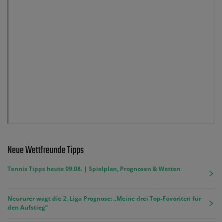
Neue Wettfreunde Tipps
Tennis Tipps heute 09.08. | Spielplan, Prognosen & Wetten
Neururer wagt die 2. Liga Prognose: „Meine drei Top-Favoriten für
den Aufstieg“