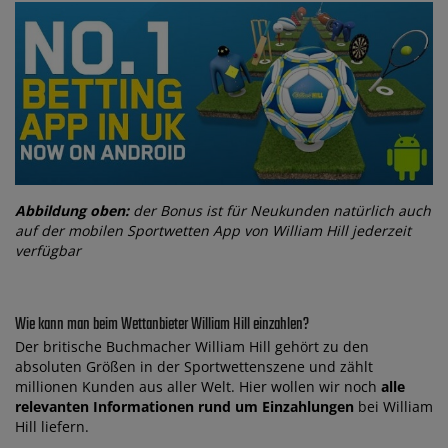
Abbildung oben:
der Bonus ist für Neukunden natürlich auch
auf der mobilen Sportwetten App von William Hill jederzeit
verfügbar
Wie kann man beim Wettanbieter William Hill einzahlen?
Der britische Buchmacher William Hill gehört zu den
absoluten Größen in der Sportwettenszene und zählt
millionen Kunden aus aller Welt. Hier wollen wir noch
alle
relevanten Informationen rund um Einzahlungen
bei William
Hill liefern.