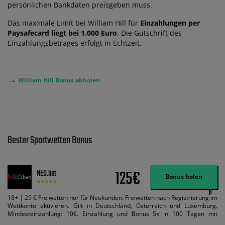
persönlichen Bankdaten preisgeben muss.
Das maximale Limit bei William Hill für
Einzahlungen per
Paysafecard liegt bei 1.000 Euro
. Die Gutschrift des
Einzahlungsbetrages erfolgt in Echtzeit.
→
William Hill Bonus abholen
Bester Sportwetten Bonus
125€
NEO.bet
Bonus holen
18+ | 25 € Freiwetten nur für Neukunden. Freiwetten nach Registrierung im
Wettkonto aktivieren. Gilt in Deutschland, Österreich und Luxemburg.
Mindesteinzahlung: 10€. Einzahlung und Bonus 5x in 100 Tagen mit
Mindestquote 1,5 umsetzen. Maximaler Umsatz: Bonusbetrag pro Wette.