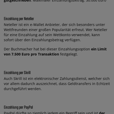
gutgeschrieben
. Maximaler Einzahlungsbetrag: 30.000 Euro
Einzahlung per Neteller
Neteller ist ein e-Wallet Anbieter, der sich besonders unter
Wettfreunden einer großen Popularität erfreut. Wer Neteller
für eine Einzahlung auf sein Wettkonto verwendet, kann
sofort über den Einzahlungsbetrag verfügen.
Der Buchmacher hat bei dieser Einzahlungsoption
ein Limit
von 7.500 Euro pro Transaktion
festgelegt.
Einzahlung per Skrill
Auch Skrill ist ein elektronischer Zahlungsdienst, welcher sich
vor allem dadurch auszeichnet, dass Geldtransfers in Echtzeit
durchgeführt werden.
Einzahlung per PayPal
PayPal dürfte so ziemlich jedem ein Begriff sein und ist
der