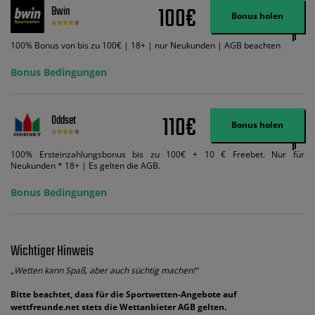
Wett-Credits aus. Es gelten die AGB, Zeitlimits und Ausnahmen. Der Bonus-
100€
Bwin
Code VIPANGEBOT kann während der Anmeldung benutzt werden, jedoch
Bonus holen
ändert dies den Angebotsbetrag in keinster Weise.
100% Bonus von bis zu 100€ | 18+ | nur Neukunden | AGB beachten
Bonus Bedingungen
110€
Oddset
Bonus holen
100% Ersteinzahlungsbonus bis zu 100€ + 10 € Freebet. Nur für
Neukunden * 18+ | Es gelten die AGB.
Bonus Bedingungen
Wichtiger Hinweis
„Wetten kann Spaß, aber auch süchtig machen!“
Bitte beachtet, dass für die Sportwetten-Angebote auf
wettfreunde.net stets die Wettanbieter AGB gelten.