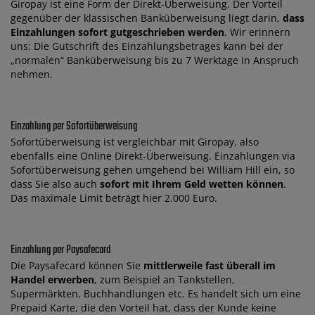
Giropay ist eine Form der Direkt-Überweisung. Der Vorteil
gegenüber der klassischen Banküberweisung liegt darin,
dass
Einzahlungen sofort gutgeschrieben werden
. Wir erinnern
uns: Die Gutschrift des Einzahlungsbetrages kann bei der
„normalen“ Banküberweisung bis zu 7 Werktage in Anspruch
nehmen.
Einzahlung per Sofortüberweisung
Sofortüberweisung ist vergleichbar mit Giropay, also
ebenfalls eine Online Direkt-Überweisung. Einzahlungen via
Sofortüberweisung gehen umgehend bei William Hill ein, so
dass Sie also auch
sofort mit Ihrem Geld wetten können
.
Das maximale Limit beträgt hier 2.000 Euro.
Einzahlung per Paysafecard
Die Paysafecard können Sie
mittlerweile fast überall im
Handel erwerben
, zum Beispiel an Tankstellen,
Supermärkten, Buchhandlungen etc. Es handelt sich um eine
Prepaid Karte, die den Vorteil hat, dass der Kunde keine