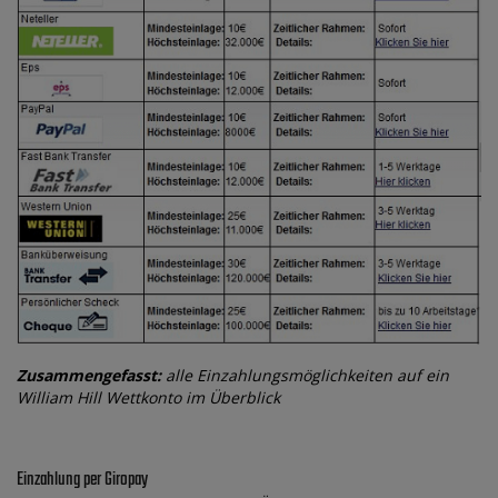
Zusammengefasst:
alle Einzahlungsmöglichkeiten auf ein
William Hill Wettkonto im Überblick
Einzahlung per Giropay