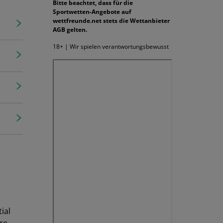
Bitte beachtet, dass für die
Sportwetten-Angebote auf
wettfreunde.net stets die Wettanbieter
AGB gelten.
18+ | Wir spielen verantwortungsbewusst
ial