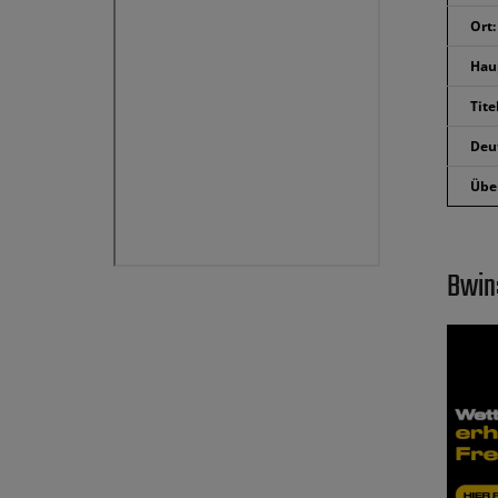
Ort:
Hau
Titel
Deut
Übe
Bwin