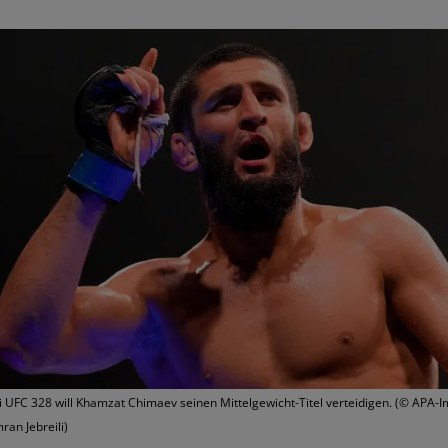
WhatsApp
Sportwetten Tipps
 UFC 328 will Khamzat Chimaev seinen Mittelgewicht-Titel verteidigen. (© APA-I
ran Jebreili)