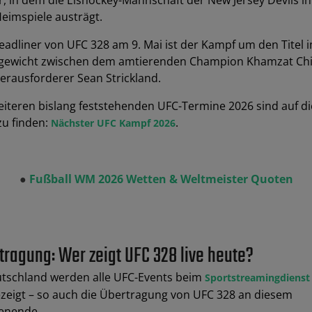
r, in dem die Eishockey-Mannschaft der New Jersey Devils ih
eimspiele austrägt.
eadliner von UFC 328 am 9. Mai ist der Kampf um den Titel 
lgewicht zwischen dem amtierenden Champion Khamzat Ch
erausforderer Sean Strickland.
weiteren bislang feststehenden UFC-Termine 2026 sind auf d
zu finden:
.
Nächster UFC Kampf 2026
●
Fußball WM 2026 Wetten & Weltmeister Quoten
tragung: Wer zeigt UFC 328 live heute?
utschland werden alle UFC-Events beim
Sportstreamingdiens
gezeigt – so auch die Übertragung von UFC 328 an diesem
enende.