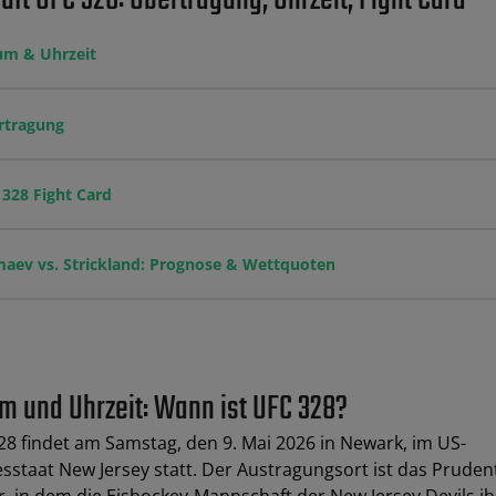
äuft UFC 328: Übertragung, Uhrzeit, Fight Card
um & Uhrzeit
rtragung
328 Fight Card
aev vs. Strickland: Prognose & Wettquoten
m und Uhrzeit: Wann ist UFC 328?
28 findet am Samstag, den 9. Mai 2026 in Newark, im US-
sstaat New Jersey statt. Der Austragungsort ist das Prudent