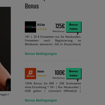
Email
Bonus
125€
NEO.bet
Bonus
holen
Wettbonus
18+ | 25 € Freiwetten nur für Neukunden.
Freiwetten nach Registrierung im
Wettkonto aktivieren. Gilt in Deutschland,
Österreich und Luxemburg.
Mindesteinzahlung: 10€. Einzahlung und
Bonus Bedingungen
Bonus 5x in 100 Tagen mit Mindestquote
1,5 umsetzen. Maximaler Umsatz:
Bonusbetrag pro Wette. Bedingungen
können geändert werden. AGB gelten.
100€
Lizenziert; Hilfe bei Suchtrisiken: buwei.de.
Betano
Bonus
holen
Wettbonus
100% Bonus bis 80€ + 20€ Gratiswette
ohne Einzahlung * 18+ | Nur Neukunden |
AGB gelten | Lizenziert (Whitelist) |
mages /
Suchtrisiko | Hilfe unter
buwei.de
Bonus Bedingungen