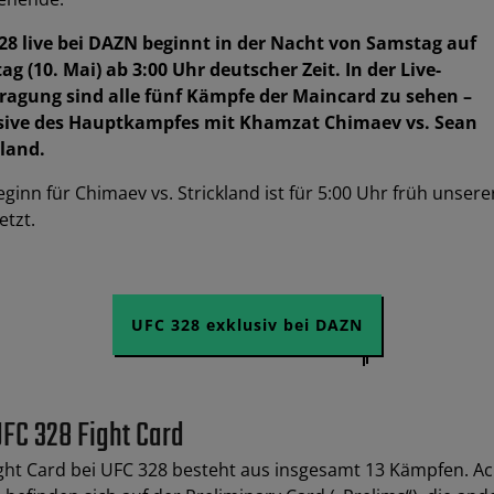
28 live bei DAZN beginnt in der Nacht von Samstag auf
ag (10. Mai) ab 3:00 Uhr deutscher Zeit. In der Live-
ragung sind alle fünf Kämpfe der Maincard zu sehen –
sive des Hauptkampfes mit Khamzat Chimaev vs. Sean
kland.
ginn für Chimaev vs. Strickland ist für 5:00 Uhr früh unserer
etzt.
UFC 328 exklusiv bei DAZN
UFC 328 Fight Card
ight Card bei UFC 328 besteht aus insgesamt 13 Kämpfen. Ac