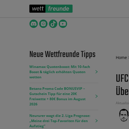
Fussball Tipps
Fussball Quoten
And
And
Bundesliga Tipps & Prognosen
Bundesliga Quoten
Sportwetten Apps im Test
Gratiswetten & Freebets
Baske
Wimb
Tipps
2. Liga Tipps – Experten-
Deutscher Meister
Deutsche Wettanbieter
Quotenboosts heute
Tour 
Prognosen zur 2. Bundesliga
Tenni
Neue Wettfreunde Tipps
Home
Bundesliga Absteiger
Wettanbieter mit PayPal
Bet365 Angebotscode
Forme
Champions League Tipps
Darts
Winamax Quotenboost: Mit 10-fach
Boost & täglich erhöhten Quoten
UFC
Bundesliga Torschützenkönig
Wettanbieter ohne Steuer
Betano Promo Code
Moto
wetten
Europa League Tipps
Handb
Übe
Betano Promo Code BONUSVIP –
2. Bundesliga Quoten
Fußball Wettanbieter
Bet at home Quotenboost
Supe
Gutschein Tipp für eine 20€
Freiwette + 80€ Bonus im August
Conference League Tipps
Eisho
Aktualis
2026
2. Bundesliga Meister
Darts Wettanbieter
Bwin Bonus Code
Neururer wagt die 2. Liga Prognose:
Fussball International Tipps
NFL T
„Meine drei Top-Favoriten für den
Expe
Aufstieg“
3. Liga Quoten
Neue Wettanbieter 2026
Interwetten Bonus Code