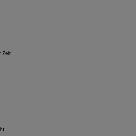
 Zeit
ht