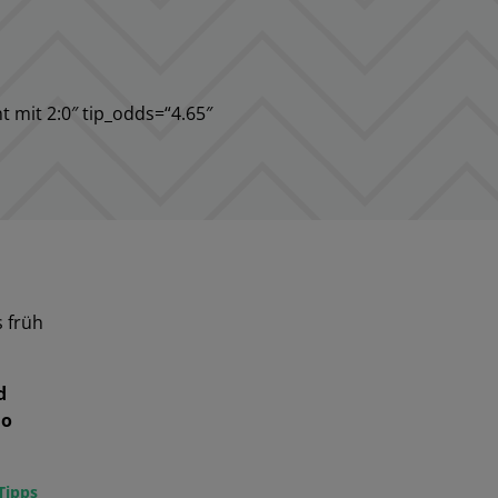
t mit 2:0″ tip_odds=“4.65″
s früh
d
lo
Tipps