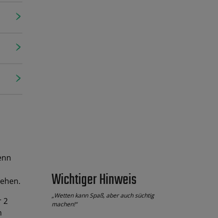
enn
Wichtiger Hinweis
tehen.
„Wetten kann Spaß, aber auch süchtig
r 2
machen!“
m