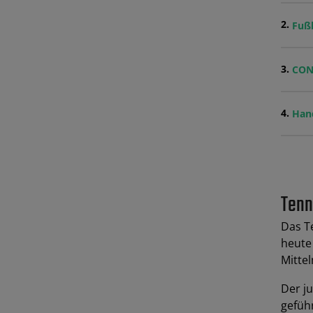
Fußb
CONC
Hand
Tenn
Das T
heute
Mitte
Der j
geführ