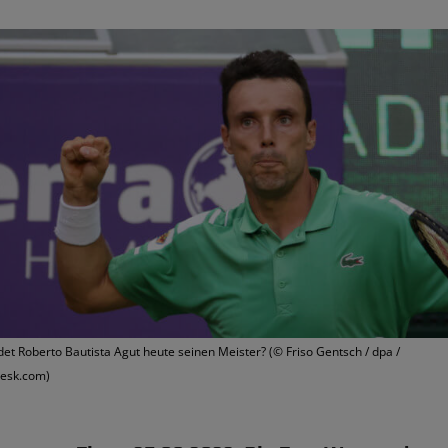
WhatsApp
Sportwetten Tipps
det Roberto Bautista Agut heute seinen Meister? (© Friso Gentsch / dpa /
desk.com)