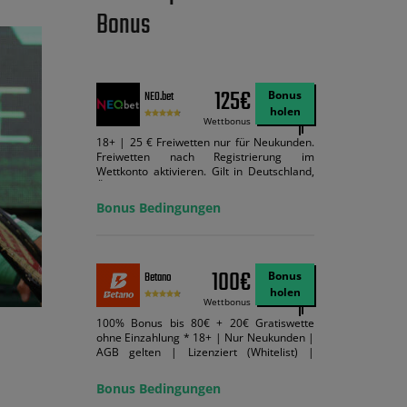
Email
Bonus
125€
NEO.bet
Bonus
holen
Wettbonus
18+ | 25 € Freiwetten nur für Neukunden.
Freiwetten nach Registrierung im
Wettkonto aktivieren. Gilt in Deutschland,
Österreich und Luxemburg.
Mindesteinzahlung: 10€. Einzahlung und
Bonus Bedingungen
Bonus 5x in 100 Tagen mit Mindestquote
1,5 umsetzen. Maximaler Umsatz:
Bonusbetrag pro Wette. Bedingungen
können geändert werden. AGB gelten.
100€
Lizenziert; Hilfe bei Suchtrisiken: buwei.de.
Betano
Bonus
holen
Wettbonus
100% Bonus bis 80€ + 20€ Gratiswette
ohne Einzahlung * 18+ | Nur Neukunden |
AGB gelten | Lizenziert (Whitelist) |
Suchtrisiko | Hilfe unter
buwei.de
Bonus Bedingungen