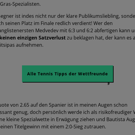
Gras-Spezialisten.
egner ist indes nicht nur der klare Publikumsliebling, sond
ch seinen Platz im Finale redlich verdient! Wer den
anglistenersten Medvedev mit 6:3 und 6:2 abfertigen kann 
keinen einzigen Satzverlust
zu beklagen hat, der kann es 
sitsipas aufnehmen.
Alle Tennis Tipps der Wettfreunde
uote von 2.65 auf den Spanier ist in meinen Augen schon
ssant genug, doch persönlich werde ich als risikofreudiger 
ine kleine Spezialwette in Erwägung ziehen und Bautista Au
einen Titelgewinn mit einem 2:0-Sieg zutrauen.