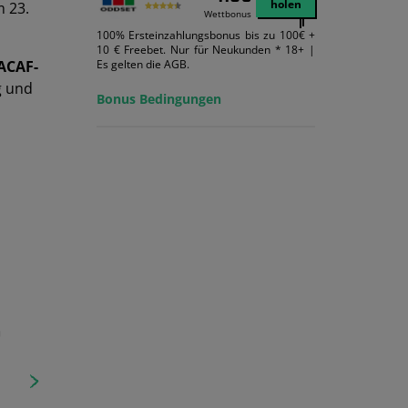
holen
m 23.
Wettbonus
100% Ersteinzahlungsbonus bis zu 100€ +
10 € Freebet. Nur für Neukunden * 18+ |
Es gelten die AGB.
ACAF-
g und
Bonus Bedingungen
?