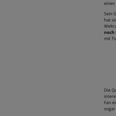
einen 
Sein G
hat si
Weltr
noch 
mit T
Die Q
intere
Fan e
sogar 