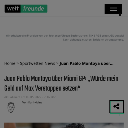
Wir erhalten eine Provision von den hier angeführten Buchmachern. 18+ | AGB gelten. Glücksspiel
kann abhängig machen. Spiele mit Verantwortung.
Home
>
Sportwetten News
>
Juan Pablo Montoya über…
Juan Pablo Montoya über Miami GP: „Würde mein
Geld auf Max Verstappen setzen“
Aktualisiert am 09.05.2022 - 7:16 Uhr
Von Karl-Heinz