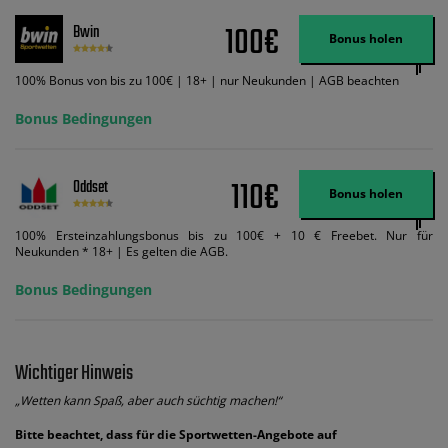
Zahlungsmethoden-Ausnahmen gelten. Gewinne schließen den Einsatz von
Wett-Credits aus. Es gelten die AGB, Zeitlimits und Ausnahmen. Der Bonus-
100€
Bwin
Code VIPANGEBOT kann während der Anmeldung benutzt werden, jedoch
Bonus holen
ändert dies den Angebotsbetrag in keinster Weise.
100% Bonus von bis zu 100€ | 18+ | nur Neukunden | AGB beachten
Bonus Bedingungen
110€
Oddset
Bonus holen
100% Ersteinzahlungsbonus bis zu 100€ + 10 € Freebet. Nur für
Neukunden * 18+ | Es gelten die AGB.
Bonus Bedingungen
Wichtiger Hinweis
„Wetten kann Spaß, aber auch süchtig machen!“
Bitte beachtet, dass für die Sportwetten-Angebote auf