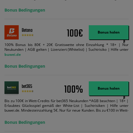
Mindestquote 1,5 umsetzen. Maximaler Umsatz: Bonusbetrag pro Wette.
Bedingungen können geändert werden. AGB gelten. Lizenziert; Hilfe bei
Bonus Bedingungen
Suchtrisiken: buwei.de.
100€
Betano
Bonus holen
100% Bonus bis 80€ + 20€ Gratiswette ohne Einzahlung * 18+ | Nur
Neukunden | AGB gelten | Lizenziert (Whitelist) | Suchtrisiko | Hilfe unter
buwei.de
Bonus Bedingungen
100%
bet365
Bonus holen
Bis zu 100€ in Wett-Credits für bet365 Neukunden *AGB beachten | 18+ |
Erlaubtes Glücksspiel gemäß der White-List | Suchtrisiken | Hilfe unter
buwei.de. Mindesteinzahlung 5€. Nur für neue Kunden. Bis zu €100 in Wett-
Credits. Melden Sie sich an, zahlen Sie €5 oder mehr auf Ihr bet365-Konto
ein und wir geben Ihnen die entsprechende qualifizierende Einzahlung in
Bonus Bedingungen
Wett-Credits, wenn Sie qualifizierende Wetten im gleichen Wert platzieren
und diese abgerechnet werden. Mindestquoten, Wett- und