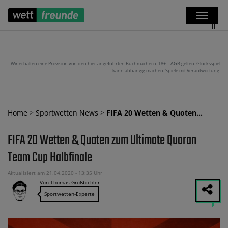
Wir erhalten eine Provision von den hier angeführten Buchmachern. 18+ | AGB gelten. Glücksspiel
kann abhängig machen. Spiele mit Verantwortung.
Home
>
Sportwetten News
>
FIFA 20 Wetten & Quoten…
FIFA 20 Wetten & Quoten zum Ultimate Quaran
Team Cup Halbfinale
Aktualisiert am 21.04.2020 - 13:35 Uhr
Von Thomas Großbichler
Sportwetten-Experte