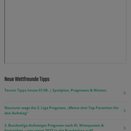
Neue Wettfreunde Tipps
Tennis Tipps heute 07.08. | Spielplan, Prognosen & Wetten
Neururer wagt die 2. Liga Prognose: „Meine drei Top-Favoriten für
den Aufstieg“
2. Bundesliga Aufsteiger Prognose nach KI, Wettquoten &
Statistiken – wer steigt 2027 in die Bundesliga auf?