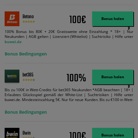
100€
Betano
Bonus holen
100% Bonus bis 80€ + 20€ Gratiswette ohne Einzahlung * 18+ | Nur
Neukunden | AGB gelten | Lizenziert (Whitelist) | Suchtrisiko | Hilfe unter
buwei.de
Bonus Bedingungen
100%
bet365
Bonus holen
Bis zu 100€ in Wett-Credits für bet365 Neukunden *AGB beachten | 18+ |
Erlaubtes Glücksspiel gemäß der White-List | Suchtrisiken | Hilfe unter
buwei.de. Mindesteinzahlung 5€. Nur für neue Kunden. Bis zu €100 in Wett-
Credits. Melden Sie sich an, zahlen Sie €5 oder mehr auf Ihr bet365-Konto
ein und wir geben Ihnen die entsprechende qualifizierende Einzahlung in
Bonus Bedingungen
Wett-Credits, wenn Sie qualifizierende Wetten im gleichen Wert platzieren
und diese abgerechnet werden. Mindestquoten, Wett- und
Zahlungsmethoden-Ausnahmen gelten. Gewinne schließen den Einsatz von
Wett-Credits aus. Es gelten die AGB, Zeitlimits und Ausnahmen. Der Bonus-
100€
Bwin
Code VIPANGEBOT kann während der Anmeldung benutzt werden, jedoch
Bonus holen