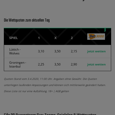
Die Wettquoten zum aktuellen Tag
SPIEL
1
X
2
Lüttich -
3,10
3,50
2,15
jetzt wetten
Wolves
Groningen -
2,25
3,50
2,90
jetzt wetten
Istanbul
Quoten Stand vom 3.4.2020, 11:00 Uhr. Angaben ohne Gewähr. Die Quoten
unterliegen laufenden Anpassungen und können sich mittlerweile geändert haben.
Diese Liste ist nur eine Aufzählung. 18+ | AGB gelten