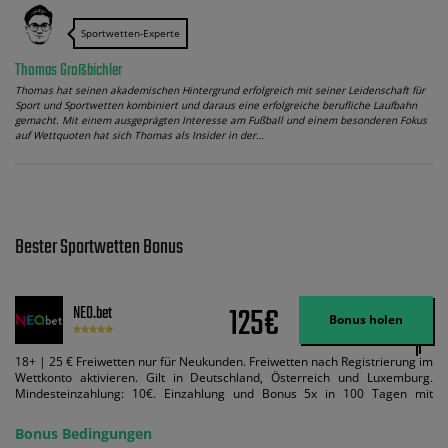
Sportwetten-Experte
Thomas Großbichler
Thomas hat seinen akademischen Hintergrund erfolgreich mit seiner Leidenschaft für
Sport und Sportwetten kombiniert und daraus eine erfolgreiche berufliche Laufbahn
gemacht. Mit einem ausgeprägten Interesse am Fußball und einem besonderen Fokus
auf Wettquoten hat sich Thomas als Insider in der…
Bester Sportwetten Bonus
125€
NEO.bet
Bonus holen
18+ | 25 € Freiwetten nur für Neukunden. Freiwetten nach Registrierung im
Wettkonto aktivieren. Gilt in Deutschland, Österreich und Luxemburg.
Mindesteinzahlung: 10€. Einzahlung und Bonus 5x in 100 Tagen mit
Mindestquote 1,5 umsetzen. Maximaler Umsatz: Bonusbetrag pro Wette.
Bedingungen können geändert werden. AGB gelten. Lizenziert; Hilfe bei
Bonus Bedingungen
Suchtrisiken: buwei.de.