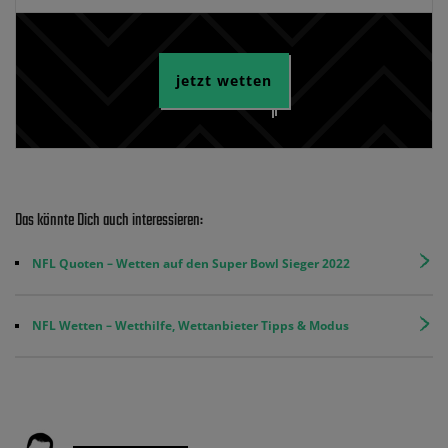
jetzt wetten
Das könnte Dich auch interessieren:
NFL Quoten – Wetten auf den Super Bowl Sieger 2022
NFL Wetten – Wetthilfe, Wettanbieter Tipps & Modus