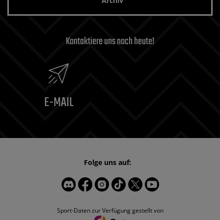
Archiv
Kontaktiere uns noch heute!
E-MAIL
Folge uns auf:
Sport-Daten zur Verfügung gestellt von