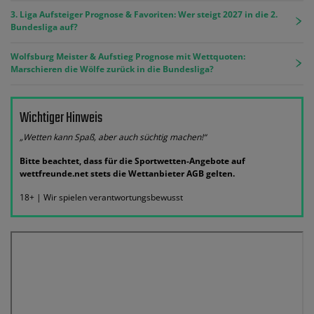
3. Liga Aufsteiger Prognose & Favoriten: Wer steigt 2027 in die 2.
Bundesliga auf?
Wolfsburg Meister & Aufstieg Prognose mit Wettquoten:
Marschieren die Wölfe zurück in die Bundesliga?
Wichtiger Hinweis
„Wetten kann Spaß, aber auch süchtig machen!“
Bitte beachtet, dass für die Sportwetten-Angebote auf
wettfreunde.net stets die Wettanbieter AGB gelten.
18+ | Wir spielen verantwortungsbewusst