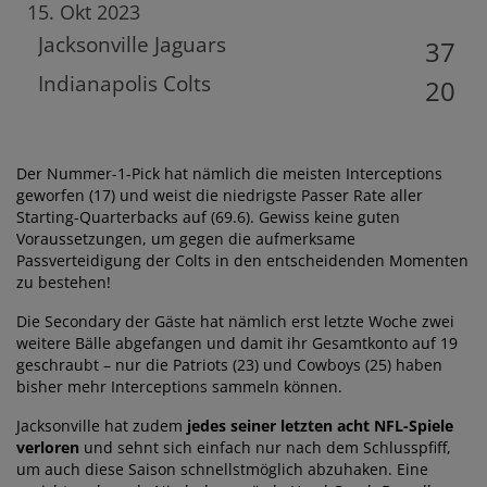
15. Okt 2023
Jacksonville Jaguars
37
Indianapolis Colts
20
Der Nummer-1-Pick hat nämlich die meisten Interceptions
geworfen (17) und weist die niedrigste Passer Rate aller
Starting-Quarterbacks auf (69.6). Gewiss keine guten
Voraussetzungen, um gegen die aufmerksame
Passverteidigung der Colts in den entscheidenden Momenten
zu bestehen!
Die Secondary der Gäste hat nämlich erst letzte Woche zwei
weitere Bälle abgefangen und damit ihr Gesamtkonto auf 19
geschraubt – nur die Patriots (23) und Cowboys (25) haben
bisher mehr Interceptions sammeln können.
Jacksonville hat zudem
jedes seiner letzten acht NFL-Spiele
verloren
und sehnt sich einfach nur nach dem Schlusspfiff,
um auch diese Saison schnellstmöglich abzuhaken. Eine