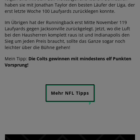
haben sie mit Jonathan Taylor den besten Läufer der Liga, der
erst letzte Woche 100 Laufyards zurücklegen konnte.
Im Übrigen hat der Runningback erst Mitte November 119
Laufyards gegen Jacksonville zurückgelegt. Jetzt, wo die Luft
bei den Hausherren komplett raus ist und Indianapolis den
Sieg um jeden Preis braucht, sollte das Ganze sogar noch
leichter über die Bühne gehen!
Mein Tipp:
Die Colts gewinnen mit mindestens elf Punkten
Vorsprung!
Mehr NFL Tipps