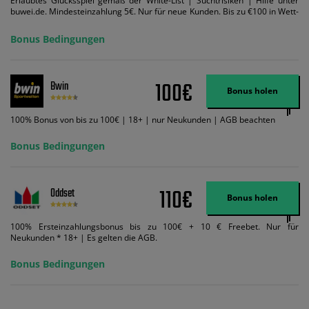
Erlaubtes Glücksspiel gemäß der White-List | Suchtrisiken | Hilfe unter
buwei.de. Mindesteinzahlung 5€. Nur für neue Kunden. Bis zu €100 in Wett-
Credits. Melden Sie sich an, zahlen Sie €5 oder mehr auf Ihr bet365-Konto
ein und wir geben Ihnen die entsprechende qualifizierende Einzahlung in
Bonus Bedingungen
Wett-Credits, wenn Sie qualifizierende Wetten im gleichen Wert platzieren
und diese abgerechnet werden. Mindestquoten, Wett- und
Zahlungsmethoden-Ausnahmen gelten. Gewinne schließen den Einsatz von
Wett-Credits aus. Es gelten die AGB, Zeitlimits und Ausnahmen. Der Bonus-
100€
Bwin
Code VIPANGEBOT kann während der Anmeldung benutzt werden, jedoch
Bonus holen
ändert dies den Angebotsbetrag in keinster Weise.
100% Bonus von bis zu 100€ | 18+ | nur Neukunden | AGB beachten
Bonus Bedingungen
110€
Oddset
Bonus holen
100% Ersteinzahlungsbonus bis zu 100€ + 10 € Freebet. Nur für
Neukunden * 18+ | Es gelten die AGB.
Bonus Bedingungen