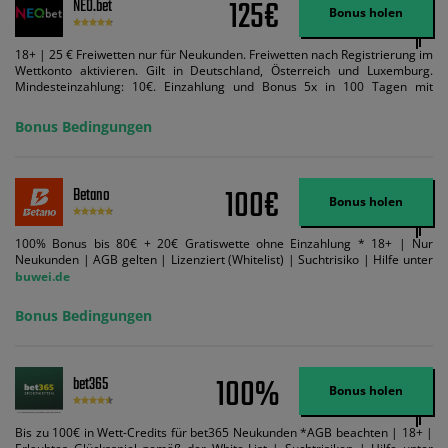
125€
NEO.bet
Bonus holen
18+ | 25 € Freiwetten nur für Neukunden. Freiwetten nach Registrierung im
Wettkonto aktivieren. Gilt in Deutschland, Österreich und Luxemburg.
Mindesteinzahlung: 10€. Einzahlung und Bonus 5x in 100 Tagen mit
Mindestquote 1,5 umsetzen. Maximaler Umsatz: Bonusbetrag pro Wette.
Bedingungen können geändert werden. AGB gelten. Lizenziert; Hilfe bei
Bonus Bedingungen
Suchtrisiken: buwei.de.
100€
Betano
Bonus holen
100% Bonus bis 80€ + 20€ Gratiswette ohne Einzahlung * 18+ | Nur
Neukunden | AGB gelten | Lizenziert (Whitelist) | Suchtrisiko | Hilfe unter
buwei.de
Bonus Bedingungen
100%
bet365
Bonus holen
Bis zu 100€ in Wett-Credits für bet365 Neukunden *AGB beachten | 18+ |