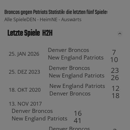
Broncos gegen Patriots Statistik: die letzten fünf Spiele:
Alle Spiele
DEN -
Heim
NE -
Auswärts
Letzte Spiele
H2H
Denver Broncos
7
25. JAN 2026
New England Patriots
10
Denver Broncos
23
25. DEZ 2023
New England Patriots
26
New England Patriots
12
18. OKT 2020
Denver Broncos
18
13. NOV 2017
Denver Broncos
16
New England Patriots
41
Denver Broncos