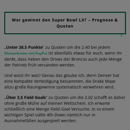
Wer gewinnt den Super Bowl LX? – Prognose &
Quoten
„
Unter 38,5 Punkte
“ zu Quoten um die 2.40 bei jedem
ist ebenfalls etwas für euch, wenn ihr
Wettanbieter mit PayPal
denkt, dass neben den Drives der Broncos auch jede Menge
der Patriots früh versanden werden.
Und wisst ihr was? Genau das glaube ich, denn Denver hat
eine kompakte Verteidigung beisammen, die Drake Maye
allzu große Raumgewinne systematisch verwehren wird.
„
Über 3,5 Field Goals
“ zu Quoten um die 2.02 schafft es daher
ohne große Mühe auf meinen Wettschein. Ich erwarte
schließlich eine Menge Field-Goal-Versuche. In so einem
wichtigen Spiel sollte 4th-Down nämlich nur in
Ausnahmefällen ausgespielt werden.