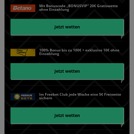
Mit Bonuscode „BONUSVIP“ 20€ Gratiswette
ohne Einzahlung
Jetzt wetten
100% Bonus bis zu 100€ + exklusive 10€ ohne
Einzahlung
Jetzt wetten
Im Freebet Club jede Woche eine 5€ Freiwette
sichern
Jetzt wetten