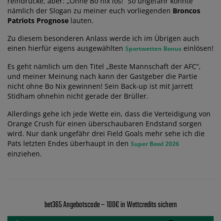
reindrücke, aber: „Ohne Bo nix los!“ So ungefähr könnte
nämlich der Slogan zu meiner euch vorliegenden
Broncos
Patriots Prognose
lauten.
Zu diesem besonderen Anlass werde ich im Übrigen auch
einen hierfür eigens ausgewählten
einlösen!
Sportwetten Bonus
Es geht nämlich um den Titel „Beste Mannschaft der AFC“,
und meiner Meinung nach kann der Gastgeber die Partie
nicht ohne Bo Nix gewinnen! Sein Back-up ist mit Jarrett
Stidham ohnehin nicht gerade der Brüller.
Allerdings gehe ich jede Wette ein, dass die Verteidigung von
Orange Crush für einen überschaubaren Endstand sorgen
wird. Nur dank ungefähr drei Field Goals mehr sehe ich die
Pats letzten Endes überhaupt in den
Super Bowl 2026
einziehen.
bet365 Angebotscode – 100€ in Wettcredits sichern