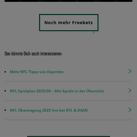
Noch mehr Freebets
Das könnte Dich auch interessieren:
Mehr NFL Tipps von Experten
NFL Spielplan 2025/26 – Alle Spiele in der Übersicht
NFL Übertragung 2025 live bei RTL & DAZN