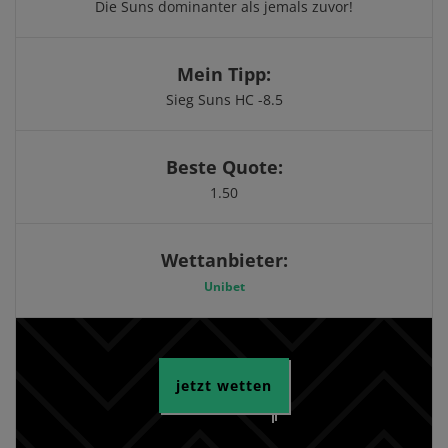
Die Suns dominanter als jemals zuvor!
Mein Tipp:
Sieg Suns HC -8.5
Beste Quote:
1.50
Wettanbieter:
Unibet
jetzt wetten