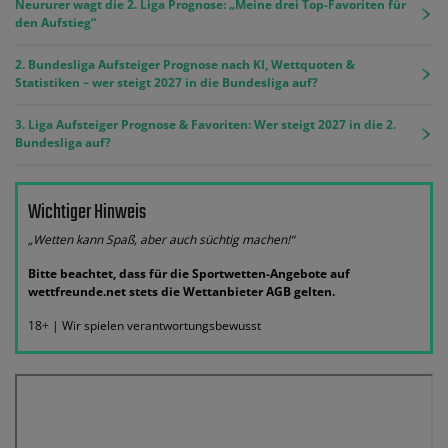
Neururer wagt die 2. Liga Prognose: „Meine drei Top-Favoriten für
den Aufstieg“
2. Bundesliga Aufsteiger Prognose nach KI, Wettquoten &
Statistiken – wer steigt 2027 in die Bundesliga auf?
3. Liga Aufsteiger Prognose & Favoriten: Wer steigt 2027 in die 2.
Bundesliga auf?
Wichtiger Hinweis
„Wetten kann Spaß, aber auch süchtig machen!“
Bitte beachtet, dass für die Sportwetten-Angebote auf
wettfreunde.net stets die Wettanbieter AGB gelten.
18+ | Wir spielen verantwortungsbewusst