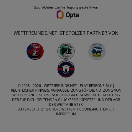
Sport-Daten zur Verfügung gestellt von
WETTFREUNDE.NET IST STOLZER PARTNER VON
© 2008 - 2026 -
WETTFREUNDE.NET
- PLAY RESPONSIBLY |
RECHTLICHER HINWEIS: VORAUSSETZUNG FÜR DIE NUTZUNG VON
WETTFREUNDE.NET IST VOLLJÄHRIGKEIT SOWIE DIE BEACHTUNG
DER FÜR DICH GELTENDEN GLÜCKSSPIELGESETZE UND DER AGB
DER WETTANBIETER!
DATENSCHUTZ
|
SICHERE WETTEN
|
COOKIE-RICHTLINIE
|
IMPRESSUM