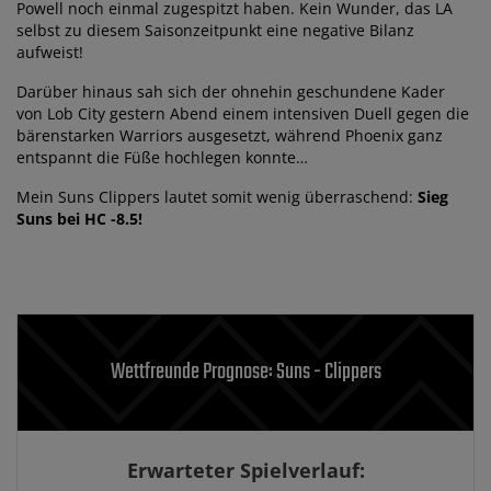
Powell noch einmal zugespitzt haben. Kein Wunder, das LA
selbst zu diesem Saisonzeitpunkt eine negative Bilanz
aufweist!
Darüber hinaus sah sich der ohnehin geschundene Kader
von Lob City gestern Abend einem intensiven Duell gegen die
bärenstarken Warriors ausgesetzt, während Phoenix ganz
entspannt die Füße hochlegen konnte…
Mein Suns Clippers lautet somit wenig überraschend:
Sieg
Suns bei HC -8.5!
Wettfreunde Prognose: Suns - Clippers
Erwarteter Spielverlauf: