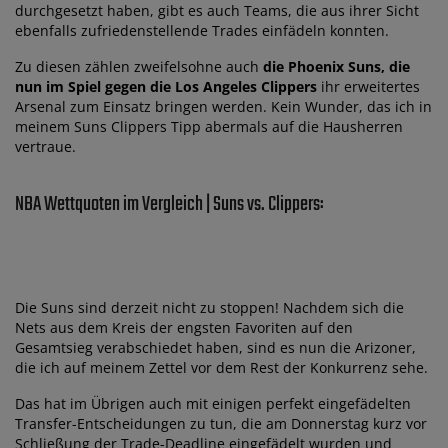
durchgesetzt haben, gibt es auch Teams, die aus ihrer Sicht
ebenfalls zufriedenstellende Trades einfädeln konnten.
Zu diesen zählen zweifelsohne auch
die Phoenix Suns, die
nun im Spiel gegen die Los Angeles Clippers
ihr erweitertes
Arsenal zum Einsatz bringen werden. Kein Wunder, das ich in
meinem Suns Clippers Tipp abermals auf die Hausherren
vertraue.
NBA Wettquoten im Vergleich | Suns vs. Clippers:
Die Suns sind derzeit nicht zu stoppen! Nachdem sich die
Nets aus dem Kreis der engsten Favoriten auf den
Gesamtsieg verabschiedet haben, sind es nun die Arizoner,
die ich auf meinem Zettel vor dem Rest der Konkurrenz sehe.
Das hat im Übrigen auch mit einigen perfekt eingefädelten
Transfer-Entscheidungen zu tun, die am Donnerstag kurz vor
Schließung der Trade-Deadline eingefädelt wurden und