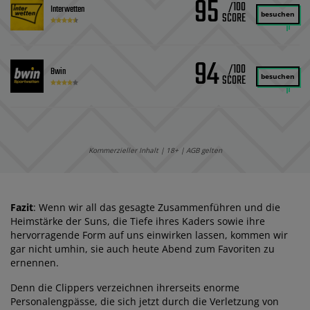
95
/100
Interwetten
besuchen
94
/100
Bwin
besuchen
Kommerzieller Inhalt | 18+ | AGB gelten
Fazit
: Wenn wir all das gesagte Zusammenführen und die
Heimstärke der Suns, die Tiefe ihres Kaders sowie ihre
hervorragende Form auf uns einwirken lassen, kommen wir
gar nicht umhin, sie auch heute Abend zum Favoriten zu
ernennen.
Denn die Clippers verzeichnen ihrerseits enorme
Personalengpässe, die sich jetzt durch die Verletzung von