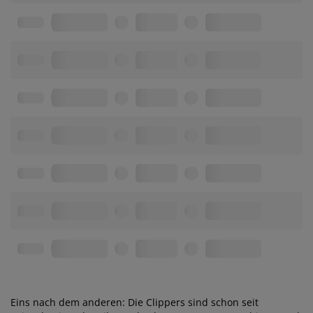
Eins nach dem anderen: Die Clippers sind schon seit