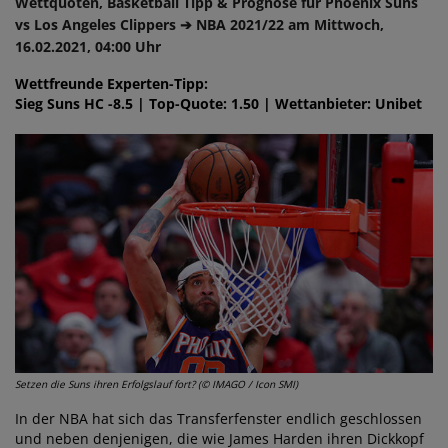
Wettquoten, Basketball Tipp & Prognose für Phoenix Suns
vs Los Angeles Clippers ➔ NBA 2021/22 am Mittwoch,
16.02.2021, 04:00 Uhr
Wettfreunde Experten-Tipp:
Sieg Suns HC -8.5 | Top-Quote: 1.50 | Wettanbieter: Unibet
Setzen die Suns ihren Erfolgslauf fort? (© IMAGO / Icon SMI)
In der NBA hat sich das Transferfenster endlich geschlossen
und neben denjenigen, die wie James Harden ihren Dickkopf