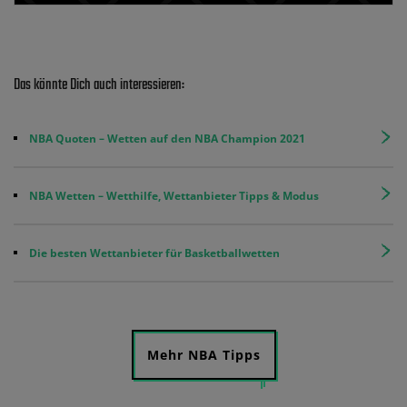
Das könnte Dich auch interessieren:
NBA Quoten – Wetten auf den NBA Champion 2021
NBA Wetten – Wetthilfe, Wettanbieter Tipps & Modus
Die besten Wettanbieter für Basketballwetten
Mehr NBA Tipps