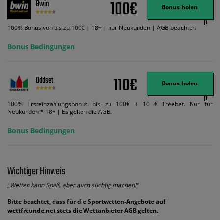
100€
Bwin
Code VIPANGEBOT kann während der Anmeldung benutzt werden, jedoch
Bonus holen
ändert dies den Angebotsbetrag in keinster Weise.
100% Bonus von bis zu 100€ | 18+ | nur Neukunden | AGB beachten
Bonus Bedingungen
110€
Oddset
Bonus holen
100% Ersteinzahlungsbonus bis zu 100€ + 10 € Freebet. Nur für
Neukunden * 18+ | Es gelten die AGB.
Bonus Bedingungen
Wichtiger Hinweis
„Wetten kann Spaß, aber auch süchtig machen!“
Bitte beachtet, dass für die Sportwetten-Angebote auf
wettfreunde.net stets die Wettanbieter AGB gelten.