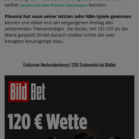
seither
konnten.
bereits auf dem Parkett überzeugen
Phoenix hat neun seiner letzten zehn NBA-Spiele gewinnen
können und dabei erst am vergangenen Freitag den
amtierenden Titelverteidiger, die Bucks, mit 131:107 an die
Wand gespielt! Direkt danach stießen schon die zwei
besagten Neuzugänge dazu.
Exklusiver Neukundenbonus! 120€ Gratiswette bei Bildbet