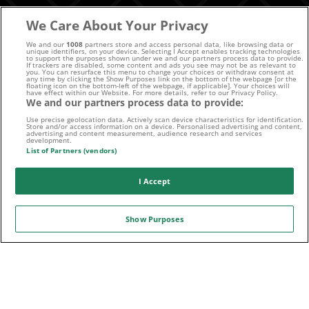
We Care About Your Privacy
We and our
1008
partners store and access personal data, like browsing data or
unique identifiers, on your device. Selecting I Accept enables tracking technologies
to support the purposes shown under we and our partners process data to provide.
E-MAIL
If trackers are disabled, some content and ads you see may not be as relevant to
you. You can resurface this menu to change your choices or withdraw consent at
any time by clicking the Show Purposes link on the bottom of the webpage [or the
floating icon on the bottom-left of the webpage, if applicable]. Your choices will
have effect within our Website. For more details, refer to our Privacy Policy.
We and our partners process data to provide:
Use precise geolocation data. Actively scan device characteristics for identification.
Store and/or access information on a device. Personalised advertising and content,
advertising and content measurement, audience research and services
development.
List of Partners (vendors)
Folge uns auf:
I Accept
Show Purposes
Sport-Daten zur Verfügung gestellt von
WETTFREUNDE.NET IST STOLZER PARTNER VON