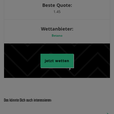
Beste Quote:
1.45
Wettanbieter:
Betano
jetzt wetten
Das könnte Dich auch interessieren: