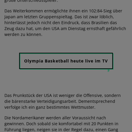
große Unterschiedsspieler.
Das Weiterkommen ermöglichte ihnen ein 102:84-Sieg über
Japan am letzten Gruppenspieltag. Das ist zwar löblich,
hinterlässt jedoch nicht den Eindruck, dass Brasilien das
Zeug dazu hat, um den USA am Dienstag ernsthaft gefährlich
werden zu können.
Olympia Basketball heute live im TV
Das Prunkstück der USA ist weniger die Offensive, sondern
die bärenstarke Verteidigungsarbeit. Dementsprechend
verfolge ich ein ganz bestimmtes Wettmuster.
Die Nordamerikaner werden aller Voraussicht nach
gewinnen. Doch sobald sie komfortabel mit 20 Punkten in
Führung liegen, neigen sie in der Regel dazu, einen Gang