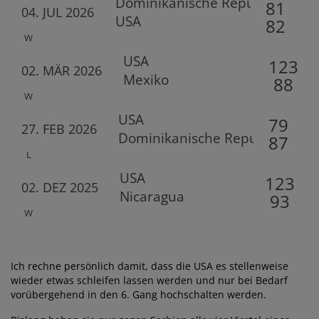
Dominikanische Republik
81
04. JUL 2026
USA
82
W
USA
123
02. MÄR 2026
Mexiko
88
W
USA
79
27. FEB 2026
Dominikanische Republik
87
L
USA
123
02. DEZ 2025
Nicaragua
93
W
Ich rechne persönlich damit, dass die USA es stellenweise
wieder etwas schleifen lassen werden und nur bei Bedarf
vorübergehend in den 6. Gang hochschalten werden.