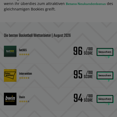
wenn ihr überdies zum attraktiven
des
Betano Neukundenbonus
gleichnamigen Bookies greift.
Die besten Basketball Wettanbieter | August 2026
96
/100
bet365
besuchen
95
/100
Interwetten
besuchen
94
/100
Bwin
besuchen