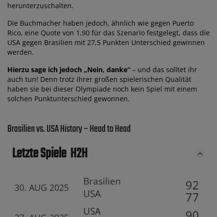
herunterzuschalten.
Die Buchmacher haben jedoch, ähnlich wie gegen Puerto
Rico, eine Quote von 1,90 für das Szenario festgelegt, dass die
USA gegen Brasilien mit 27,5 Punkten Unterschied gewinnen
werden.
Hierzu sage ich jedoch „Nein, danke“
– und das solltet ihr
auch tun! Denn trotz ihrer großen spielerischen Qualität
haben sie bei dieser Olympiade noch kein Spiel mit einem
solchen Punktunterschied gewonnen.
Brasilien vs. USA History – Head to Head
Letzte Spiele
H2H
Brasilien
92
30. AUG 2025
USA
77
USA
90