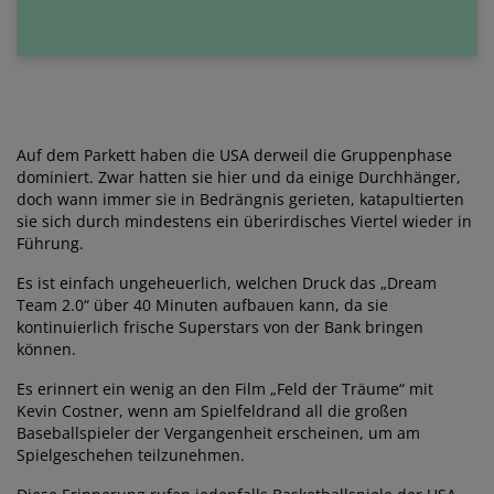
Auf dem Parkett haben die USA derweil die Gruppenphase
dominiert. Zwar hatten sie hier und da einige Durchhänger,
doch wann immer sie in Bedrängnis gerieten, katapultierten
sie sich durch mindestens ein überirdisches Viertel wieder in
Führung.
Es ist einfach ungeheuerlich, welchen Druck das „Dream
Team 2.0“ über 40 Minuten aufbauen kann, da sie
kontinuierlich frische Superstars von der Bank bringen
können.
Es erinnert ein wenig an den Film „Feld der Träume“ mit
Kevin Costner, wenn am Spielfeldrand all die großen
Baseballspieler der Vergangenheit erscheinen, um am
Spielgeschehen teilzunehmen.