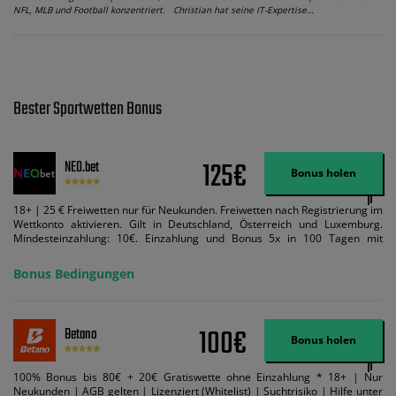
NFL, MLB und Football konzentriert. Christian hat seine IT-Expertise…
Bester Sportwetten Bonus
125€
NEO.bet
Bonus holen
18+ | 25 € Freiwetten nur für Neukunden. Freiwetten nach Registrierung im
Wettkonto aktivieren. Gilt in Deutschland, Österreich und Luxemburg.
Mindesteinzahlung: 10€. Einzahlung und Bonus 5x in 100 Tagen mit
Mindestquote 1,5 umsetzen. Maximaler Umsatz: Bonusbetrag pro Wette.
Bedingungen können geändert werden. AGB gelten. Lizenziert; Hilfe bei
Bonus Bedingungen
Suchtrisiken: buwei.de.
100€
Betano
Bonus holen
100% Bonus bis 80€ + 20€ Gratiswette ohne Einzahlung * 18+ | Nur
Neukunden | AGB gelten | Lizenziert (Whitelist) | Suchtrisiko | Hilfe unter