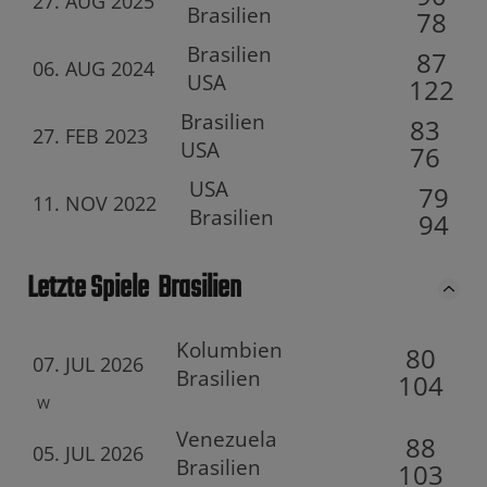
27. AUG 2025
Brasilien
78
Brasilien
87
06. AUG 2024
USA
122
Brasilien
83
27. FEB 2023
USA
76
USA
79
11. NOV 2022
Brasilien
94
Letzte Spiele
Brasilien
Kolumbien
80
07. JUL 2026
Brasilien
104
W
Venezuela
88
05. JUL 2026
Brasilien
103