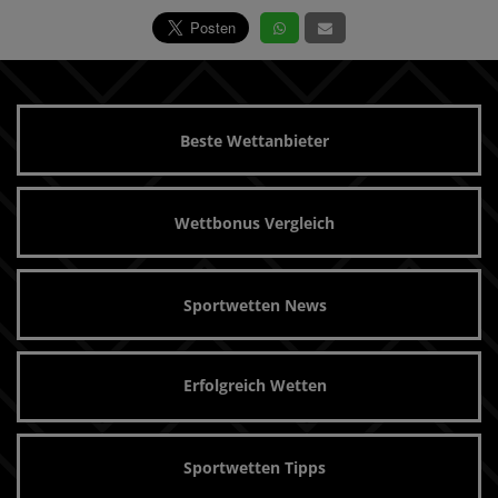
Beste Wettanbieter
Wettbonus Vergleich
Sportwetten News
Erfolgreich Wetten
Sportwetten Tipps