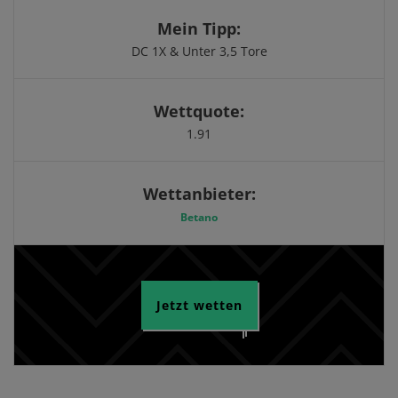
Mein Tipp:
DC 1X & Unter 3,5 Tore
Wettquote:
1.91
Wettanbieter:
Betano
Jetzt wetten