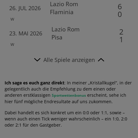
Lazio Rom
6
26. JUL 2026
Flaminia
0
W
Lazio Rom
2
23. MAI 2026
Pisa
1
W
Alle Spiele anzeigen
Ich sage es euch ganz direkt
: In meiner „Kristallkugel“, in der
gelegentlich auch die Empfehlung zu dem einen oder
anderen erstklassigen
erscheint, sehe ich
Sportwettenbonus
hier fünf mögliche Endresultate auf uns zukommen.
Dabei handelt es sich konkret um ein 0:0 oder 1:1, sowie –
wenn auch einen Tick weniger wahrscheinlich – ein 1:0, 2:0
oder 2:1 für den Gastgeber.