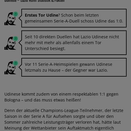
Udinese – Lazio Rom: Statistik & Fakten
Erstes Tor Udine
? Schon beim letzten
gemeinsamen Serie-A-Duell schoss Udine das 1:0.
Seit 10 direkten Duellen hat Lazio Udinese nicht
mehr mit mehr als allenfalls einem Tor
Unterschied besiegt.
Vor 11 Serie-A-Heimspielen gewann Udinese
letzmals zu Hause – der Gegner war Lazio.
Udinese kommt zudem von einem respektablen 1:1 gegen
Bologna – und das muss etwas heißen!
Denn der aktuelle Champions-League-Teilnehmer, der letzte
Saison in der Serie A für Aufsehen sorgte und über den
Sommer zahlreiche Leistungsträger verloren hat, hätte laut
Meinung der Wettanbieter sein Auftaktmatch eigentlich