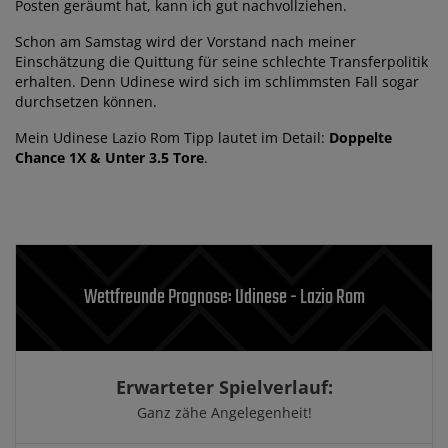
Posten geräumt hat, kann ich gut nachvollziehen.
Schon am Samstag wird der Vorstand nach meiner
Einschätzung die Quittung für seine schlechte Transferpolitik
erhalten. Denn Udinese wird sich im schlimmsten Fall sogar
durchsetzen können.
Mein Udinese Lazio Rom Tipp lautet im Detail:
Doppelte
Chance 1X & Unter 3.5 Tore
.
Wettfreunde Prognose: Udinese - Lazio Rom
Erwarteter Spielverlauf:
Ganz zähe Angelegenheit!