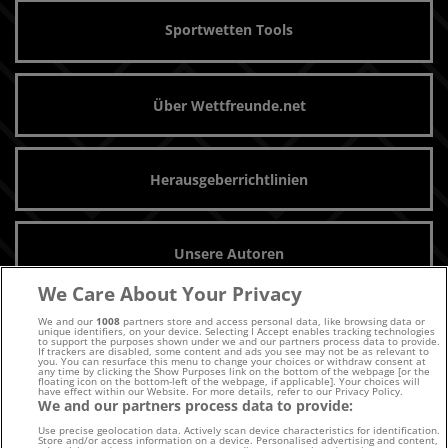
Sportwetten Tools
Über Wettfreunde.net
Herausgeberrichtlinien
Unsere Autoren
We Care About Your Privacy
We and our
1008
partners store and access personal data, like browsing data or
Archiv
unique identifiers, on your device. Selecting I Accept enables tracking technologies
to support the purposes shown under we and our partners process data to provide.
If trackers are disabled, some content and ads you see may not be as relevant to
you. You can resurface this menu to change your choices or withdraw consent at
any time by clicking the Show Purposes link on the bottom of the webpage [or the
floating icon on the bottom-left of the webpage, if applicable]. Your choices will
have effect within our Website. For more details, refer to our Privacy Policy.
Kontaktiere uns noch heute!
We and our partners process data to provide:
Use precise geolocation data. Actively scan device characteristics for identification.
Store and/or access information on a device. Personalised advertising and content,