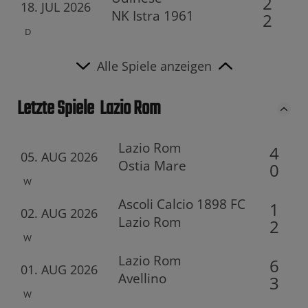
2
18. JUL 2026
NK Istra 1961
2
D
Alle Spiele anzeigen
Letzte Spiele
Lazio Rom
Lazio Rom
4
05. AUG 2026
Ostia Mare
0
W
Ascoli Calcio 1898 FC
1
02. AUG 2026
Lazio Rom
2
W
Lazio Rom
6
01. AUG 2026
Avellino
3
W