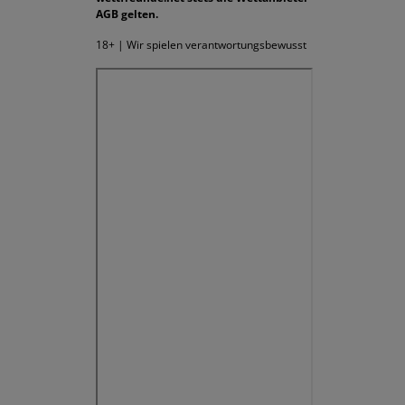
AGB gelten.
18+ | Wir spielen verantwortungsbewusst