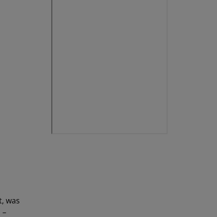
t, was
 –