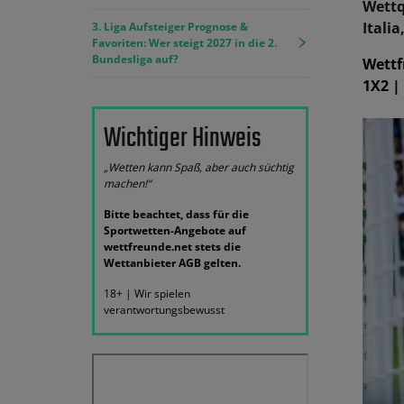
Wettq
Itali
3. Liga Aufsteiger Prognose &
Favoriten: Wer steigt 2027 in die 2.
Bundesliga auf?
Wettf
1X2 |
Wichtiger Hinweis
„Wetten kann Spaß, aber auch süchtig
machen!“
Bitte beachtet, dass für die
Sportwetten-Angebote auf
wettfreunde.net stets die
Wettanbieter AGB gelten.
18+ | Wir spielen
verantwortungsbewusst