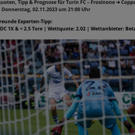
uoten, Tipp & Prognose für Turin FC – Frosinone ➔ Copp
a, Donnerstag, 02.11.2023 um 21:00 Uhr
reunde Experten-Tipp:
 DC 1X & < 2.5 Tore | Wettquote: 2.02 | Wettanbieter: Be