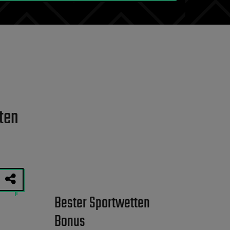
ten
Bester Sportwetten
Email
Bonus