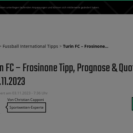
ten unterliegen laufenden Anpassungen und können sich mittlerweile geändert haben.
Sportwetten Tipps
>
Fussball International Tipps
>
Turin FC – Frosinone…
in FC – Frosinone Tipp, Prognose & Quo
.11.2023
iert am 03.11.2023 - 7:36 Uhr
Von Christian Capponi
Sportwetten-Experte
WhatsApp