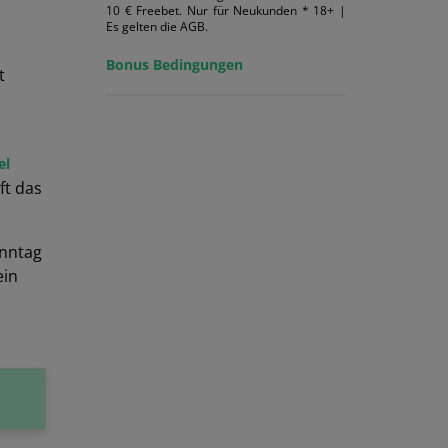
10 € Freebet. Nur für Neukunden * 18+ |
Es gelten die AGB.
Bonus Bedingungen
t
el
ft das
onntag
ein