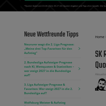
3. Liga Tipps
*Quoten Stand vom 03.08.2024‚ 09⁚27 Uhr Quoten Angaben und Tipp ohne Gewähr. Die Quo
Alle 
3. Liga Meister
NEO.bet Freiwetten
DFB Pokal Tipps
DFB-Pokal Quoten
Oddset Quotenboost
Frauen Fussball Tipps
Neue Wettfreunde Tipps
Home
Champions League Quoten
Tipico Promo Code
Neururer wagt die 2. Liga Prognose:
„Meine drei Top-Favoriten für den
SK 
Europa League Quoten
Aufstieg“
Quo
2. Bundesliga Aufsteiger Prognose
Premier League Meister
nach KI, Wettquoten & Statistiken –
wer steigt 2027 in die Bundesliga
Aktualis
auf?
3. Liga Aufsteiger Prognose &
Favoriten: Wer steigt 2027 in die 2.
Bundesliga auf?
Wolfsburg Meister & Aufstieg