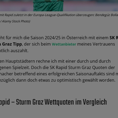
it Rapid zuletzt in der Europa-League-Qualifikation überzeugen: Bendegúz Bolla
/ Alamy Stock Photo)
eht für mich die Saison 2024/25 in Österreich mit einem
SK 
 Graz Tipp
, der sich beim
meines Vertrauens
Wettanbieter
tlich auszahlt.
en Hauptstädtern rechne ich mit einer durch und durch
genen Spielzeit. Doch die SK Rapid Sturm Graz Quoten der
acher betreffend eines erfolgreichen Saisonauftakts sind 
ezüglich dann doch etwas zu optimistisch gewählt worden.
apid – Sturm Graz Wettquoten im Vergleich