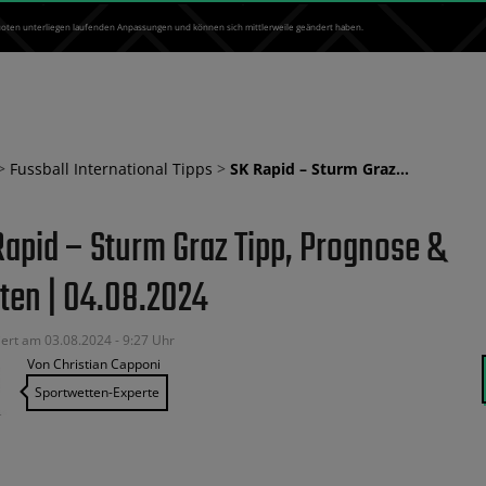
ten unterliegen laufenden Anpassungen und können sich mittlerweile geändert haben.
Sportwetten Tipps
>
Fussball International Tipps
>
SK Rapid – Sturm Graz…
Rapid – Sturm Graz Tipp, Prognose &
ten | 04.08.2024
iert am 03.08.2024 - 9:27 Uhr
Von Christian Capponi
Sportwetten-Experte
WhatsApp