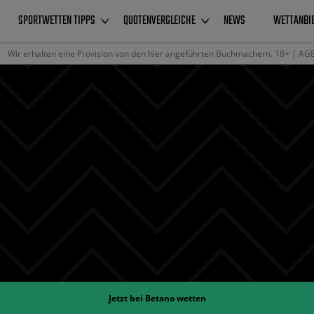
SPORTWETTEN TIPPS
QUOTENVERGLEICHE
NEWS
WETTANBIE
ere Sportwetten Tipps
ere Sportarten
[starrating_addon google=true]
Wir erhalten eine Provision von den hier angeführten Buchmachern. 18+ | AGB
tball NBA Prognosen und
ledon Wettquoten
Bra
Top
de France Wettquoten
s Tipps
l 1 Weltmeister Quoten
 Tipps
 GP Weltmeister Quoten
all Tipps
r Bowl Wettquoten
ckey Tipps
ipps & Prognosen von
Jetzt bei
Betano
wetten
rten