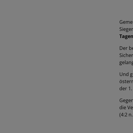
Gemei
Siege
Tagen
Der b
Sicher
gelan
Und g
öster
der 1.
Gegen
die V
(4:2 n.