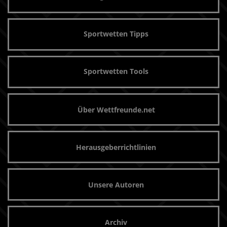
Sportwetten Tipps
Sportwetten Tools
Über Wettfreunde.net
Herausgeberrichtlinien
Unsere Autoren
Archiv