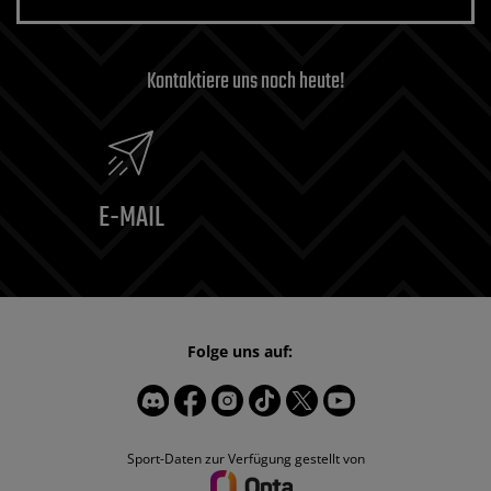
Kontaktiere uns noch heute!
E-MAIL
Folge uns auf:
Sport-Daten zur Verfügung gestellt von