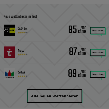
Neue Wettanbieter im Test
85
/100
DAZN Bet
besuchen
87
/100
Tipico
besuchen
89
/100
Oddset
besuchen
Alle neuen Wettanbieter