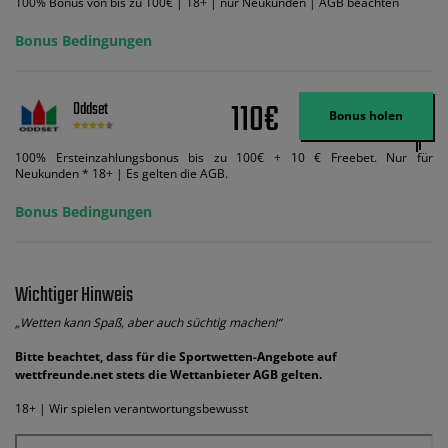
100% Bonus von bis zu 100€ | 18+ | nur Neukunden | AGB beachten
Bonus Bedingungen
110€
Oddset
Bonus holen
100% Ersteinzahlungsbonus bis zu 100€ + 10 € Freebet. Nur für
Neukunden * 18+ | Es gelten die AGB.
Bonus Bedingungen
Wichtiger Hinweis
„Wetten kann Spaß, aber auch süchtig machen!“
Bitte beachtet, dass für die Sportwetten-Angebote auf
wettfreunde.net stets die Wettanbieter AGB gelten.
18+ | Wir spielen verantwortungsbewusst