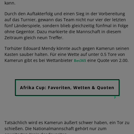
kann.
Durch den Auftakterfolg und einen Sieg in der Vorbereitung
auf das Turnier, gewann das Team nicht nur vier der letzten
fünf Länderspiele, sondern blieb gleichzeitig fünfmal in Folge
ohne Gegentor. Dazu markierte die Mannschaft in diesem
Zeitraum gleich neun Treffer.
Torhüter Edouard Mendy könnte auch gegen Kamerun seinen
Kasten sauber halten. Für eine Wette auf unter 0.5 Tore von
Kamerun gibt es bei Wettanbieter
eine Quote von 2.00.
Bet365
Afrika Cup: Favoriten, Wetten & Quoten
Tatsächlich wird es Kamerun äußert schwer haben, ein Tor zu
schießen. Die Nationalmannschaft gehört nur zum