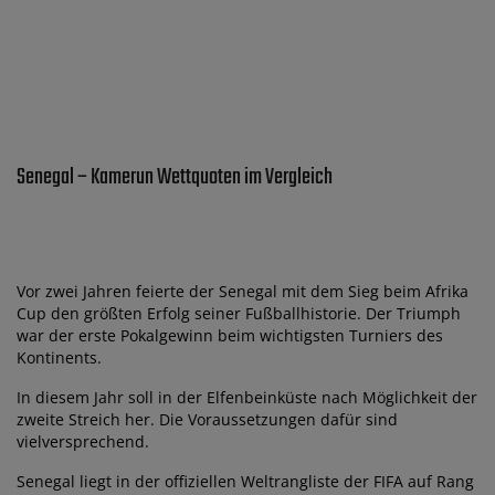
Senegal – Kamerun Wettquoten im Vergleich
Vor zwei Jahren feierte der Senegal mit dem Sieg beim Afrika
Cup den größten Erfolg seiner Fußballhistorie. Der Triumph
war der erste Pokalgewinn beim wichtigsten Turniers des
Kontinents.
In diesem Jahr soll in der Elfenbeinküste nach Möglichkeit der
zweite Streich her. Die Voraussetzungen dafür sind
vielversprechend.
Senegal liegt in der offiziellen Weltrangliste der FIFA auf Rang