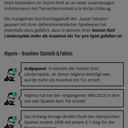
Doch besonders im Sturm fehlt es an einer zuverlässigen
Vollstreckerin mit Torriecherinstinkt à la Niclas Füllkrug.
Die mangelnde Durchschlagskraft der „Super Falcons“
gepaart mit ihrer defensivorientierten Spielweise hat
jedenfalls dazu geführt, dass in keinem ihrer
letzten fünf
Länderspiele mehr als maximal ein Tor pro Spiel gefallen ist
.
Nigeria
– Brasilien: Statistik & Fakten
Aufgepasst
: In keinem der letzten fünf
Länderspiele, an denen Nigeria beteiligt war,
wurde mehr als maximal ein Tor erzielt.
Nigeria hat bei der vergangenen WM 2023 in drei
von vier Spielen kein Tor erzielt!
Das bislang einzige direkte Duell bei olympischen
Spielen endete 2008 mit einem 3:1-Sieg für die
Brasilianerinnen.