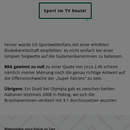
Sport im TV heute!
Ferner würde ich Sportwettenfans mit einer erhöhten
Risikobereitschaft empfehlen, es nicht einfach bei einer
simplen Siegwette auf die Südamerikanerinnen zu belassen.
BRA gewinnt zu null
zu einer Quote von circa 2.45 scheint
nämlich meiner Meinung nach die genau richtige Antwort auf
die Offensivschwäche der „Super Falcons“ zu sein.
Übrigens
: Ein Duell bei Olympia gab es zwischen beiden
Nationen letztmals 2008 in Peking, wo sich die
Brasilianerinnen verdient mit 3:1 durchzusetzen wussten.
Wettanbieter ohne Steuer im Test