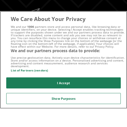
We Care About Your Privacy
We and our
1006
partners store and access personal data, like browsing data or
E-MAIL
unique identifiers, on your device. Selecting I Accept enables tracking technologies
to support the purposes shown under we and our partners process data to provide.
If trackers are disabled, some content and ads you see may not be as relevant to
you. You can resurface this menu to change your choices or withdraw consent at
any time by clicking the Show Purposes link on the bottom of the webpage [or the
floating icon on the bottom-left of the webpage, if applicable]. Your choices will
have effect within our Website. For more details, refer to our Privacy Policy.
We and our partners process data to provide:
Use precise geolocation data. Actively scan device characteristics for identification.
Store and/or access information on a device. Personalised advertising and content,
advertising and content measurement, audience research and services
Folge uns auf:
development.
List of Partners (vendors)
I Accept
Sport-Daten zur Verfügung gestellt von
Show Purposes
WETTFREUNDE.NET IST STOLZER PARTNER VON