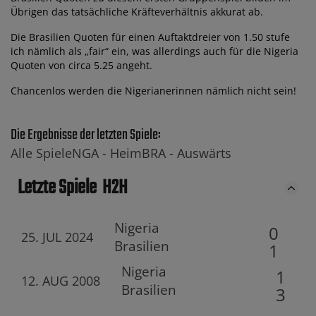
Übrigen das tatsächliche Kräfteverhältnis akkurat ab.
Die Brasilien Quoten für einen Auftaktdreier von 1.50 stufe
ich nämlich als „fair“ ein, was allerdings auch für die Nigeria
Quoten von circa 5.25 angeht.
Chancenlos werden die Nigerianerinnen nämlich nicht sein!
Die Ergebnisse der letzten Spiele:
Alle Spiele
NGA -
Heim
BRA -
Auswärts
Letzte Spiele
H2H
Nigeria
0
25. JUL 2024
Brasilien
1
Nigeria
1
12. AUG 2008
Brasilien
3