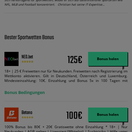
sich hervorragend für Sportwetten, wobei er sich auf datenintensive Sportarten wie
NFL, MLB und Football konzentriert. Christian hat seine IT-Expertise…
Bester Sportwetten Bonus
125€
NEO.bet
Bonus holen
18+ | 25 € Freiwetten nur für Neukunden. Freiwetten nach Registrierung im
Wettkonto aktivieren. Gilt in Deutschland, Österreich und Luxemburg.
Mindesteinzahlung: 10€. Einzahlung und Bonus 5x in 100 Tagen mit
Mindestquote 1,5 umsetzen. Maximaler Umsatz: Bonusbetrag pro Wette.
Bedingungen können geändert werden. AGB gelten. Lizenziert; Hilfe bei
Bonus Bedingungen
Suchtrisiken: buwei.de.
100€
Betano
Bonus holen
100% Bonus bis 80€ + 20€ Gratiswette ohne Einzahlung * 18+ | Nur
Neukunden | AGB gelten | Lizenziert (Whitelist) | Suchtrisiko | Hilfe unter