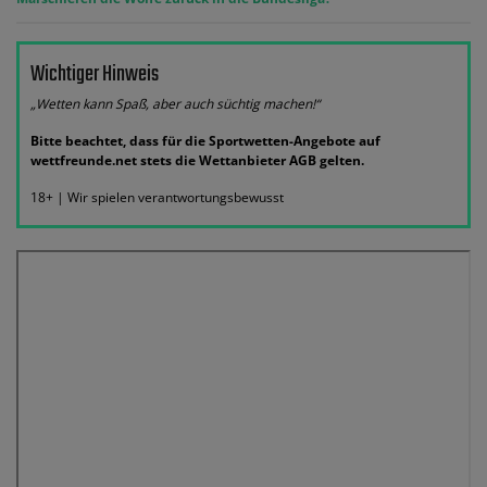
Wichtiger Hinweis
„Wetten kann Spaß, aber auch süchtig machen!“
Bitte beachtet, dass für die Sportwetten-Angebote auf
wettfreunde.net stets die Wettanbieter AGB gelten.
18+ | Wir spielen verantwortungsbewusst