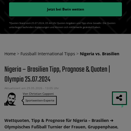
Jetzt bei
Bwin
wetten
*Quoten Stand vom 25.07.2024‚ 05⁚44 Uhr Quoten Angaben und Tipp ohne Gewähr. Die Quoten
unterliegen laufenden Anpassungen und können sich mittlerweile geändert haben.
Home
>
Fussball International Tipps
>
Nigeria vs. Brasilien
Nigeria – Brasilien Tipp, Prognose & Quoten |
Olympia 25.07.2024
Aktualisiert am 29.05.2026 - 13:05 Uhr
Von Christian Capponi
Sportwetten-Experte
Wettquoten, Tipp & Prognose für Nigeria – Brasilien ➔
Olympisches Fußball Turnier der Frauen, Gruppenphase,