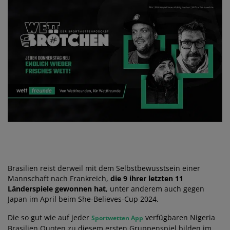
Brasilien reist derweil mit dem Selbstbewusstsein einer
Mannschaft nach Frankreich,
die 9 ihrer letzten 11
Länderspiele gewonnen hat
, unter anderem auch gegen
Japan im April beim She-Believes-Cup 2024.
Die so gut wie auf jeder
verfügbaren Nigeria
Sportwetten App
Brasilien Quoten zu diesem ersten Gruppenspiel bilden im