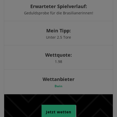
Erwarteter Spielverlauf:
Geduldsprobe für die Brasilianerinnen!
Mein Tipp:
Unter 2.5 Tore
Wettquote:
1.98
Wettanbieter
Bwin
Jetzt wetten