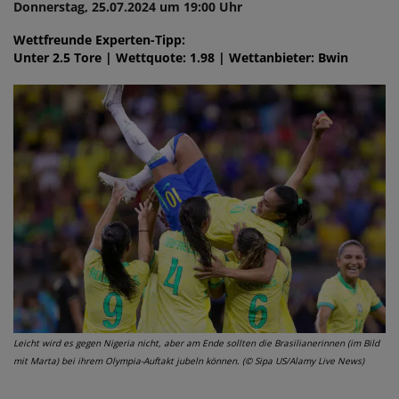
Donnerstag, 25.07.2024 um 19:00 Uhr
Wettfreunde Experten-Tipp:
Unter 2.5 Tore | Wettquote: 1.98 | Wettanbieter: Bwin
Leicht wird es gegen Nigeria nicht, aber am Ende sollten die Brasilianerinnen (im Bild
mit Marta) bei ihrem Olympia-Auftakt jubeln können. (© Sipa US/Alamy Live News)