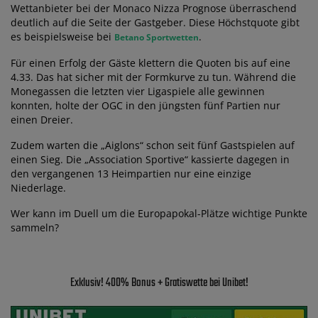
Wettanbieter bei der Monaco Nizza Prognose überraschend
deutlich auf die Seite der Gastgeber. Diese Höchstquote gibt
es beispielsweise bei
.
Betano Sportwetten
Für einen Erfolg der Gäste klettern die Quoten bis auf eine
4.33. Das hat sicher mit der Formkurve zu tun. Während die
Monegassen die letzten vier Ligaspiele alle gewinnen
konnten, holte der OGC in den jüngsten fünf Partien nur
einen Dreier.
Zudem warten die „Aiglons“ schon seit fünf Gastspielen auf
einen Sieg. Die „Association Sportive“ kassierte dagegen in
den vergangenen 13 Heimpartien nur eine einzige
Niederlage.
Wer kann im Duell um die Europapokal-Plätze wichtige Punkte
sammeln?
Exklusiv! 400% Bonus + Gratiswette bei Unibet!