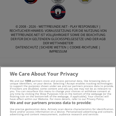
© 2008 - 2026 -
WETTFREUNDE.NET
- PLAY RESPONSIBLY |
RECHTLICHER HINWEIS: VORAUSSETZUNG FÜR DIE NUTZUNG VON
WETTFREUNDE.NET IST VOLLJÄHRIGKEIT SOWIE DIE BEACHTUNG
DER FÜR DICH GELTENDEN GLÜCKSSPIELGESETZE UND DER AGB
DER WETTANBIETER!
DATENSCHUTZ
|
SICHERE WETTEN
|
COOKIE-RICHTLINIE
|
IMPRESSUM
We Care About Your Privacy
We and our
1008
partners store and access personal data, like browsing data or
Suchtrisiken, Glücksspiel kann süchtig machen - Hilfe finden
unique identifiers, on your device. Selecting I Accept enables tracking technologies
to support the purposes shown under we and our partners process data to provide.
If trackers are disabled, some content and ads you see may not be as relevant to
Sie auf
buwei.de
you. You can resurface this menu to change your choices or withdraw consent at
any time by clicking the Show Purposes link on the bottom of the webpage [or the
floating icon on the bottom-left of the webpage, if applicable]. Your choices will
have effect within our Website. For more details, refer to our Privacy Policy.
Alle Anbieter auf dieser Webseite sind offiziell in
We and our partners process data to provide:
Deutschland
lizenziert
und werden von der
Gemeinsamen
Use precise geolocation data. Actively scan device characteristics for identification.
Store and/or access information on a device. Personalised advertising and content,
advertising and content measurement, audience research and services