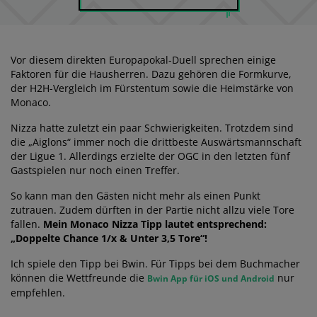
Vor diesem direkten Europapokal-Duell sprechen einige
Faktoren für die Hausherren. Dazu gehören die Formkurve,
der H2H-Vergleich im Fürstentum sowie die Heimstärke von
Monaco.
Nizza hatte zuletzt ein paar Schwierigkeiten. Trotzdem sind
die „Aiglons“ immer noch die drittbeste Auswärtsmannschaft
der Ligue 1. Allerdings erzielte der OGC in den letzten fünf
Gastspielen nur noch einen Treffer.
So kann man den Gästen nicht mehr als einen Punkt
zutrauen. Zudem dürften in der Partie nicht allzu viele Tore
fallen.
Mein Monaco Nizza Tipp lautet entsprechend:
„Doppelte Chance 1/x & Unter 3,5 Tore“!
Ich spiele den Tipp bei Bwin. Für Tipps bei dem Buchmacher
können die Wettfreunde die
nur
Bwin App für iOS und Android
empfehlen.