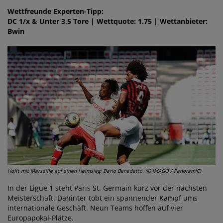
Wettfreunde Experten-Tipp:
DC 1/x & Unter 3,5 Tore | Wettquote: 1.75 | Wettanbieter:
Bwin
Hofft mit Marseille auf einen Heimsieg: Dario Benedetto. (© IMAGO / PanoramiC)
In der Ligue 1 steht Paris St. Germain kurz vor der nächsten
Meisterschaft. Dahinter tobt ein spannender Kampf ums
internationale Geschäft. Neun Teams hoffen auf vier
Europapokal-Plätze.