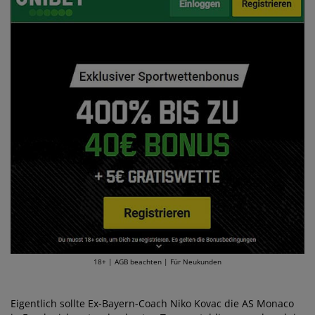
18+ | AGB beachten | Für Neukunden
Eigentlich sollte Ex-Bayern-Coach Niko Kovac die AS Monaco