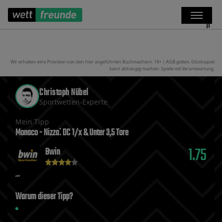
Wir erhalten eine Provision von den hier angeführten Buchmachern. 18+ | AGB gelten. Glücksspiel
kann abhängig machen. Spiele mit Verantwortung.
Christoph Nübel
Sportwetten-Experte
Mein Tipp
Monaco - Nizza⁚ DC 1/x & Unter 3‚5 Tore
1.75
Bwin
Warum dieser Tipp?