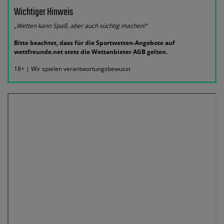
Wichtiger Hinweis
„Wetten kann Spaß, aber auch süchtig machen!“
Bitte beachtet, dass für die Sportwetten-Angebote auf
wettfreunde.net stets die Wettanbieter AGB gelten.
18+ | Wir spielen verantwortungsbewusst