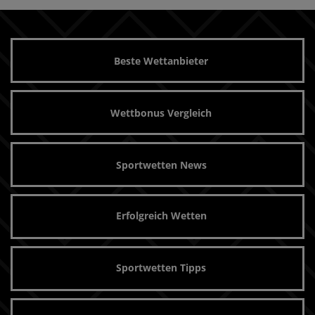
Beste Wettanbieter
Wettbonus Vergleich
Sportwetten News
Erfolgreich Wetten
Sportwetten Tipps