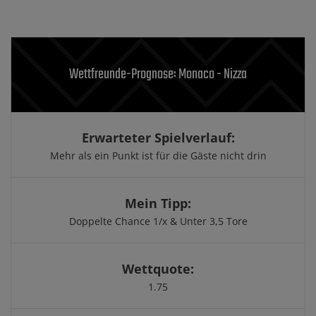
Wettfreunde-Prognose: Monaco - Nizza
Erwarteter Spielverlauf:
Mehr als ein Punkt ist für die Gäste nicht drin
Mein Tipp:
Doppelte Chance 1/x & Unter 3,5 Tore
Wettquote:
1.75