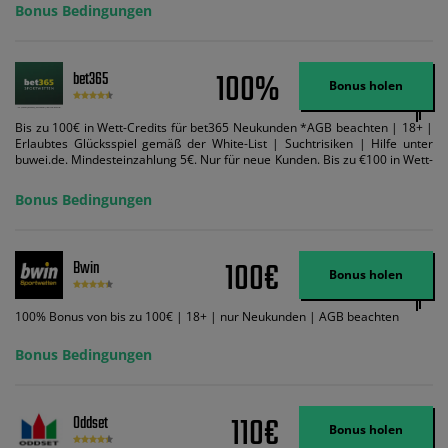
Bonus Bedingungen
100%
bet365
Bonus holen
Bis zu 100€ in Wett-Credits für bet365 Neukunden *AGB beachten | 18+ |
Erlaubtes Glücksspiel gemäß der White-List | Suchtrisiken | Hilfe unter
buwei.de. Mindesteinzahlung 5€. Nur für neue Kunden. Bis zu €100 in Wett-
Credits. Melden Sie sich an, zahlen Sie €5 oder mehr auf Ihr bet365-Konto
ein und wir geben Ihnen die entsprechende qualifizierende Einzahlung in
Bonus Bedingungen
Wett-Credits, wenn Sie qualifizierende Wetten im gleichen Wert platzieren
und diese abgerechnet werden. Mindestquoten, Wett- und
Zahlungsmethoden-Ausnahmen gelten. Gewinne schließen den Einsatz von
Wett-Credits aus. Es gelten die AGB, Zeitlimits und Ausnahmen. Der Bonus-
100€
Bwin
Code VIPANGEBOT kann während der Anmeldung benutzt werden, jedoch
Bonus holen
ändert dies den Angebotsbetrag in keinster Weise.
100% Bonus von bis zu 100€ | 18+ | nur Neukunden | AGB beachten
Bonus Bedingungen
110€
Oddset
Bonus holen