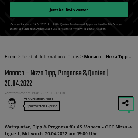
Jetzt bei
Bwin
wetten
*Quoten Stand vom 19.04.2022‚ 11⁚19 Uhr Quoten Angaben und Tipp ohne Gewähr. Die Quoten
unterliegen laufenden Anpassungen und können sich mittlerweile geändert haben.
Home
>
Fussball International Tipps
>
Monaco – Nizza Tipp,…
Monaco – Nizza Tipp, Prognose & Quoten |
20.04.2022
Veröffentlicht am 19.04.2022 - 13:13 Uhr
Von Christoph Nübel
Sportwetten-Experte
Wettquoten, Tipp & Prognose für AS Monaco – OGC Nizza ➔
Ligue 1, Mittwoch, 20.04.2022 um 19:00 Uhr