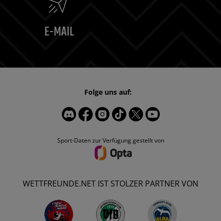
E-MAIL
Folge uns auf:
Sport-Daten zur Verfügung gestellt von
WETTFREUNDE.NET IST STOLZER PARTNER VON