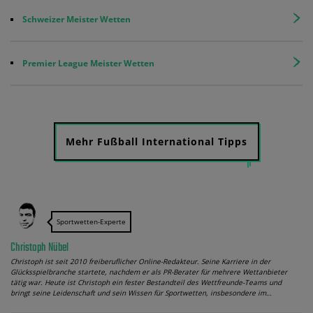
Schweizer Meister Wetten
Premier League Meister Wetten
Mehr Fußball International Tipps
Sportwetten-Experte
Christoph Nübel
Christoph ist seit 2010 freiberuflicher Online-Redakteur. Seine Karriere in der
Glücksspielbranche startete, nachdem er als PR-Berater für mehrere Wettanbieter
tätig war. Heute ist Christoph ein fester Bestandteil des Wettfreunde-Teams und
bringt seine Leidenschaft und sein Wissen für Sportwetten, insbesondere im…