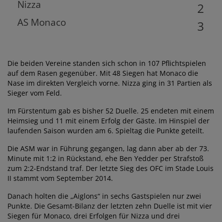
Nizza
2
AS Monaco
3
Die beiden Vereine standen sich schon in 107 Pflichtspielen
auf dem Rasen gegenüber. Mit 48 Siegen hat Monaco die
Nase im direkten Vergleich vorne. Nizza ging in 31 Partien als
Sieger vom Feld.
Im Fürstentum gab es bisher 52 Duelle. 25 endeten mit einem
Heimsieg und 11 mit einem Erfolg der Gäste. Im Hinspiel der
laufenden Saison wurden am 6. Spieltag die Punkte geteilt.
Die ASM war in Führung gegangen, lag dann aber ab der 73.
Minute mit 1:2 in Rückstand, ehe Ben Yedder per Strafstoß
zum 2:2-Endstand traf. Der letzte Sieg des OFC im Stade Louis
II stammt vom September 2014.
Danach holten die „Aiglons“ in sechs Gastspielen nur zwei
Punkte. Die Gesamt-Bilanz der letzten zehn Duelle ist mit vier
Siegen für Monaco, drei Erfolgen für Nizza und drei