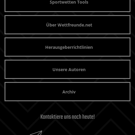
Sportwetten Tools
Über Wettfreunde.net
Herausgeberrichtlinien
Unsere Autoren
Archiv
Kontaktiere uns noch heute!