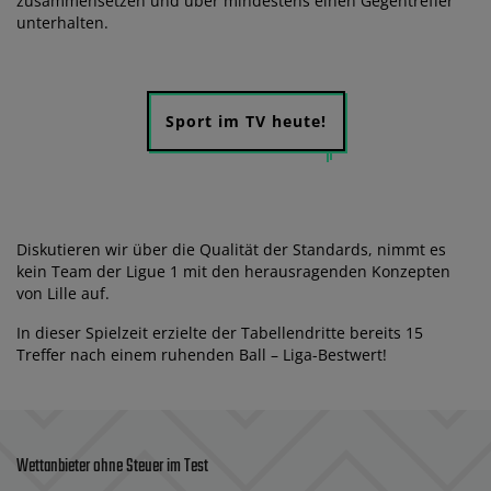
zusammensetzen und über mindestens einen Gegentreffer
unterhalten.
Sport im TV heute!
Diskutieren wir über die Qualität der Standards, nimmt es
kein Team der Ligue 1 mit den herausragenden Konzepten
von Lille auf.
In dieser Spielzeit erzielte der Tabellendritte bereits 15
Treffer nach einem ruhenden Ball – Liga-Bestwert!
Wettanbieter ohne Steuer im Test