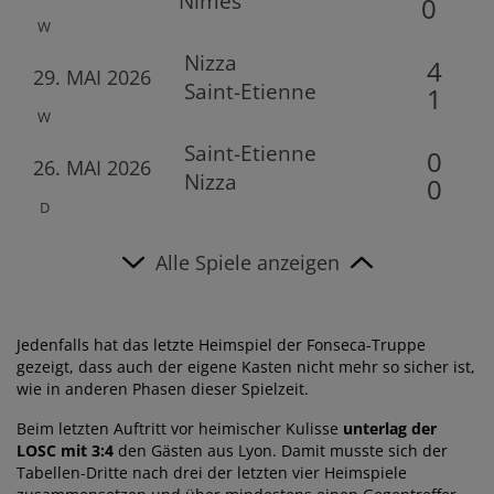
Nimes
0
W
Nizza
4
29. MAI 2026
Saint-Etienne
1
W
Saint-Etienne
0
26. MAI 2026
Nizza
0
D
Alle Spiele anzeigen
Jedenfalls hat das letzte Heimspiel der Fonseca-Truppe
gezeigt, dass auch der eigene Kasten nicht mehr so sicher ist,
wie in anderen Phasen dieser Spielzeit.
Beim letzten Auftritt vor heimischer Kulisse
unterlag der
LOSC mit 3:4
den Gästen aus Lyon. Damit musste sich der
Tabellen-Dritte nach drei der letzten vier Heimspiele