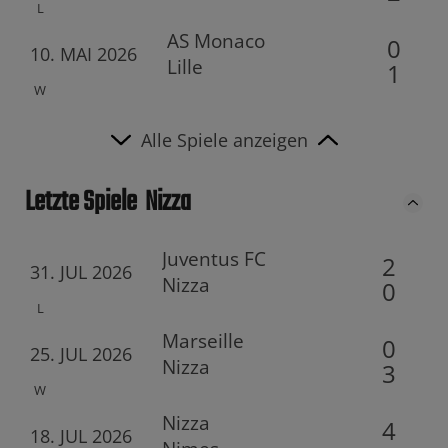
L
AS Monaco
0
10. MAI 2026
Lille
1
W
Alle Spiele anzeigen
Letzte Spiele
Nizza
Juventus FC
2
31. JUL 2026
Nizza
0
L
Marseille
0
25. JUL 2026
Nizza
3
W
Nizza
4
18. JUL 2026