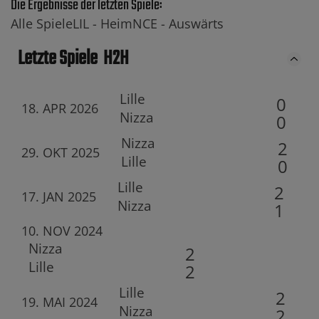
Die Ergebnisse der letzten Spiele:
Alle Spiele
LIL -
Heim
NCE -
Auswärts
Letzte Spiele
H2H
Lille
0
18. APR 2026
Nizza
0
Nizza
2
29. OKT 2025
Lille
0
Lille
2
17. JAN 2025
Nizza
1
10. NOV 2024
Nizza
2
Lille
2
Lille
2
19. MAI 2024
Nizza
2