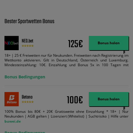
Bester Sportwetten Bonus
125€
NEO.bet
Bonus holen
18+ | 25 € Freiwetten nur für Neukunden. Freiwetten nach Registrierung im
Wettkonto aktivieren. Gilt in Deutschland, Österreich und Luxemburg.
Mindesteinzahlung: 10€. Einzahlung und Bonus 5x in 100 Tagen mit
Mindestquote 1,5 umsetzen. Maximaler Umsatz: Bonusbetrag pro Wette.
Bedingungen können geändert werden. AGB gelten. Lizenziert; Hilfe bei
Bonus Bedingungen
Suchtrisiken: buwei.de.
100€
Betano
Bonus holen
100% Bonus bis 80€ + 20€ Gratiswette ohne Einzahlung * 18+ | Nur
Neukunden | AGB gelten | Lizenziert (Whitelist) | Suchtrisiko | Hilfe unter
buwei.de
Bonus Bedingungen