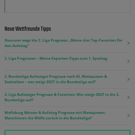
Neue Wettfreunde Tipps
Neururer wagt die 2. Liga Prognose: „Meine drei Top-Favoriten für
den Aufstieg“
2. Liga Prognosen – Meine Experten-Tipps zum 1. Spieltag
2. Bundesliga Aufsteiger Prognose nach KI, Wettquoten &
Statistiken – wer steigt 2027 in die Bundesliga auf?
3. Liga Aufsteiger Prognose & Favoriten: Wer steigt 2027 in die 2.
Bundesliga auf?
Wolfsburg Meister & Aufstieg Prognose mit Wettquoten:
Marschieren die Wölfe zurück in die Bundesliga?