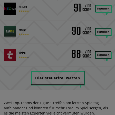
91
/100
NEO.bet
besuchen
90
/100
bet365
besuchen
88
/100
Tipico
besuchen
Hier steuerfrei wetten
Zwei Top-Teams der Ligue 1 treffen am letzten Spieltag
aufeinander und könnten für mehr Tore im Spiel sorgen, als
es die meisten Experten vielleicht vermuten würden.