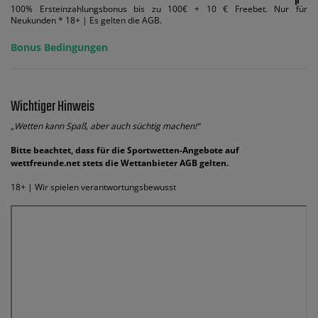
100% Ersteinzahlungsbonus bis zu 100€ + 10 € Freebet. Nur für
Neukunden * 18+ | Es gelten die AGB.
Bonus Bedingungen
Wichtiger Hinweis
„Wetten kann Spaß, aber auch süchtig machen!“
Bitte beachtet, dass für die Sportwetten-Angebote auf
wettfreunde.net stets die Wettanbieter AGB gelten.
18+ | Wir spielen verantwortungsbewusst