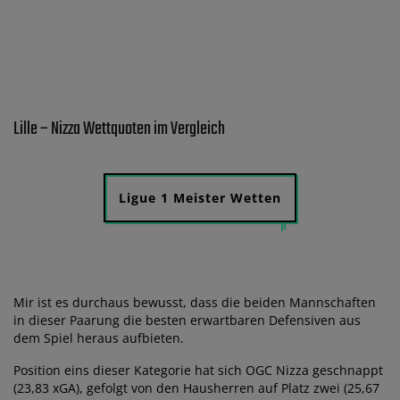
Lille – Nizza Wettquoten im Vergleich
Ligue 1 Meister Wetten
Mir ist es durchaus bewusst, dass die beiden Mannschaften
in dieser Paarung die besten erwartbaren Defensiven aus
dem Spiel heraus aufbieten.
Position eins dieser Kategorie hat sich OGC Nizza geschnappt
(23,83 xGA), gefolgt von den Hausherren auf Platz zwei (25,67