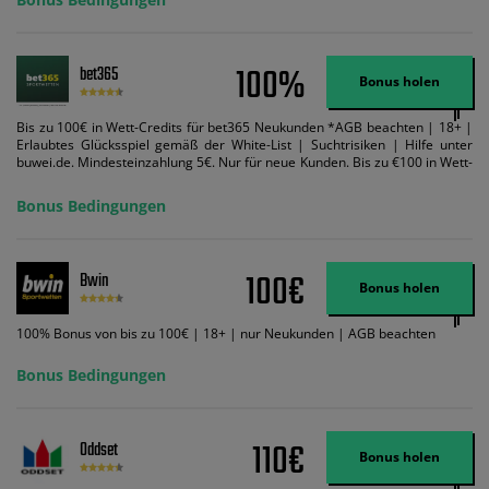
100%
bet365
Bonus holen
Bis zu 100€ in Wett-Credits für bet365 Neukunden *AGB beachten | 18+ |
Erlaubtes Glücksspiel gemäß der White-List | Suchtrisiken | Hilfe unter
buwei.de. Mindesteinzahlung 5€. Nur für neue Kunden. Bis zu €100 in Wett-
Credits. Melden Sie sich an, zahlen Sie €5 oder mehr auf Ihr bet365-Konto
ein und wir geben Ihnen die entsprechende qualifizierende Einzahlung in
Bonus Bedingungen
Wett-Credits, wenn Sie qualifizierende Wetten im gleichen Wert platzieren
und diese abgerechnet werden. Mindestquoten, Wett- und
Zahlungsmethoden-Ausnahmen gelten. Gewinne schließen den Einsatz von
Wett-Credits aus. Es gelten die AGB, Zeitlimits und Ausnahmen. Der Bonus-
100€
Bwin
Code VIPANGEBOT kann während der Anmeldung benutzt werden, jedoch
Bonus holen
ändert dies den Angebotsbetrag in keinster Weise.
100% Bonus von bis zu 100€ | 18+ | nur Neukunden | AGB beachten
Bonus Bedingungen
110€
Oddset
Bonus holen