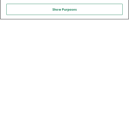
Show Purposes
E-MAIL
Folge uns auf:
Sport-Daten zur Verfügung gestellt von
WETTFREUNDE.NET IST STOLZER PARTNER VON