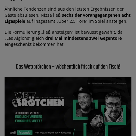
Ähnliche Tendenzen sind aus den letzten Ergebnissen der
Gäste abzulesen. Nizza ließ
sechs der vorangegangenen acht
Ligaspiele
auf insgesamt „Über 2,5 Tore“ im Spiel ansteigen.
Die Formulierung „ließ ansteigen“ ist bewusst gewählt, da
„Les Aiglons“ gleich
drei Mal mindestens zwei Gegentore
eingeschenkt bekommen hat.
Das Wettbrötchen – wöchentlich frisch auf den Tisch!