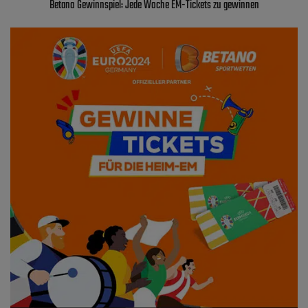
Betano Gewinnspiel: Jede Woche EM-Tickets zu gewinnen