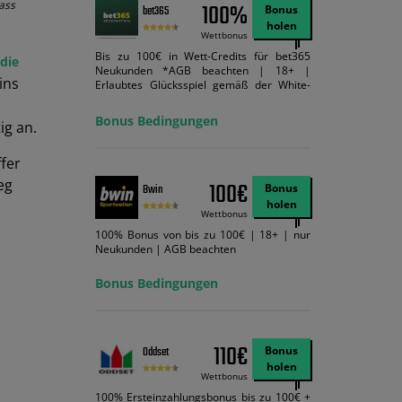
100%
ass
bet365
Bonus
holen
Wettbonus
Bis zu 100€ in Wett-Credits für bet365
die
Neukunden *AGB beachten | 18+ |
ins
Erlaubtes Glücksspiel gemäß der White-
List | Suchtrisiken | Hilfe unter buwei.de.
Mindesteinzahlung 5€. Nur für neue
Bonus Bedingungen
ig an.
Kunden. Bis zu €100 in Wett-Credits.
Melden Sie sich an, zahlen Sie €5 oder
mehr auf Ihr bet365-Konto ein und wir
ffer
geben Ihnen die entsprechende
eg
100€
qualifizierende Einzahlung in Wett-Credits,
Bwin
Bonus
wenn Sie qualifizierende Wetten im
holen
gleichen Wert platzieren und diese
Wettbonus
abgerechnet werden. Mindestquoten,
100% Bonus von bis zu 100€ | 18+ | nur
Wett- und Zahlungsmethoden-Ausnahmen
Neukunden | AGB beachten
gelten. Gewinne schließen den Einsatz von
Wett-Credits aus. Es gelten die AGB,
Bonus Bedingungen
Zeitlimits und Ausnahmen. Der Bonus-
Code VIPANGEBOT kann während der
Anmeldung benutzt werden, jedoch ändert
dies den Angebotsbetrag in keinster
Weise.
110€
Oddset
Bonus
holen
Wettbonus
100% Ersteinzahlungsbonus bis zu 100€ +