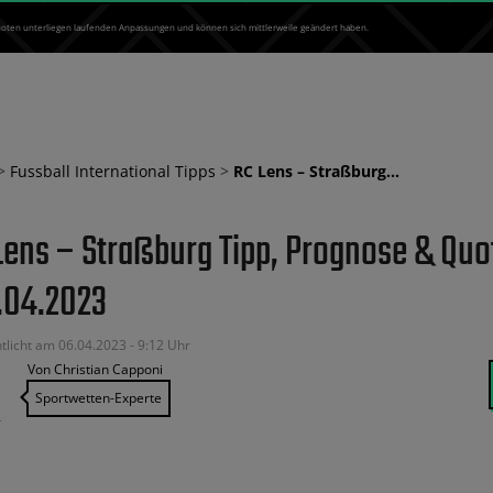
ten unterliegen laufenden Anpassungen und können sich mittlerweile geändert haben.
Sportwetten Tipps
>
Fussball International Tipps
>
RC Lens – Straßburg…
Lens – Straßburg Tipp, Prognose & Quo
7.04.2023
tlicht am 06.04.2023 - 9:12 Uhr
Von Christian Capponi
Sportwetten-Experte
WhatsApp