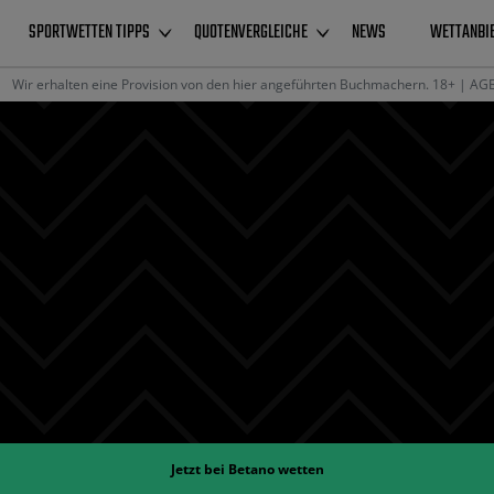
SPORTWETTEN TIPPS
QUOTENVERGLEICHE
NEWS
WETTANBIE
ere Sportwetten Tipps
ere Sportarten
[starrating_addon google=true]
Wir erhalten eine Provision von den hier angeführten Buchmachern. 18+ | AGB
tball NBA Prognosen und
ledon Wettquoten
Bra
Top
de France Wettquoten
s Tipps
l 1 Weltmeister Quoten
 Tipps
 GP Weltmeister Quoten
all Tipps
r Bowl Wettquoten
ckey Tipps
ipps & Prognosen von
Jetzt bei
Betano
wetten
rten