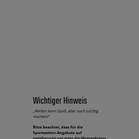
Wichtiger Hinweis
„Wetten kann Spaß, aber auch süchtig
machen!“
Bitte beachtet, dass für die
Sportwetten-Angebote auf
wettfreunde.net stets die Wettanbieter