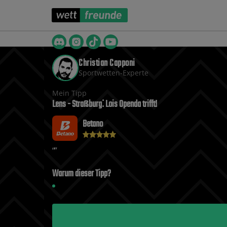
Fussball Tipps
Fussball Quoten
And
And
Bundesliga Tipps & Prognosen
Bundesliga Quoten
Sportwetten Apps im Test
Gratiswetten & Freebets
Baske
Wimb
Tipps
Christian Capponi
Sportwetten-Experte
2. Liga Tipps – Experten-
Deutscher Meister
Deutsche Wettanbieter
Quotenboosts heute
Tour 
Prognosen zur 2. Bundesliga
Tenni
Mein Tipp
Lens - Straßburg⁚ Lois Openda trifft!
Bundesliga Absteiger
Wettanbieter mit PayPal
Bet365 Angebotscode
Forme
Champions League Tipps
Darts
Betano
Bundesliga Torschützenkönig
Wettanbieter ohne Steuer
Betano Promo Code
Moto
Europa League Tipps
Handb
2. Bundesliga Quoten
Fußball Wettanbieter
Bet at home Quotenboost
Supe
Warum dieser Tipp?
Conference League Tipps
Eisho
2. Bundesliga Meister
Darts Wettanbieter
Bwin Bonus Code
Fussball International Tipps
NFL T
Expe
3. Liga Quoten
Neue Wettanbieter 2026
Interwetten Bonus Code