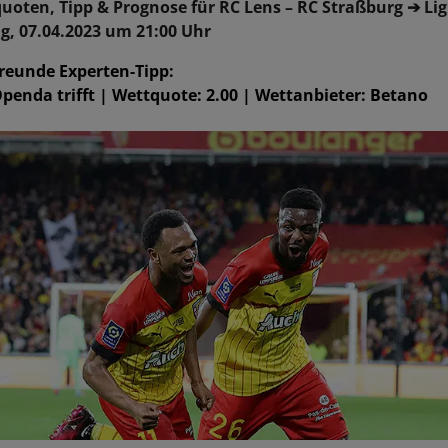
uoten, Tipp & Prognose für RC Lens – RC Straßburg ➔ Lig
ag, 07.04.2023 um 21:00 Uhr
reunde Experten-Tipp:
Openda trifft | Wettquote: 2.00 | Wettanbieter: Betano