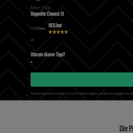
Mein Tipp
Doppelte Chance 1X
NEO.bet
Warum dieser Tipp?
*Quoten Stand vom 22.04.2023‚ 05⁚28 Uhr Quoten Angaben und Tipp ohne Gewähr. Die Quo
Die 