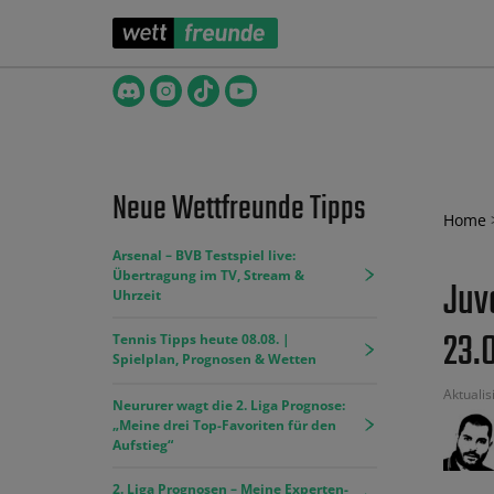
Fussball Tipps
Fussball Quoten
And
And
Bundesliga Tipps & Prognosen
Bundesliga Quoten
Sportwetten Apps im Test
Gratiswetten & Freebets
Baske
Wimb
Tipps
2. Liga Tipps – Experten-
Deutscher Meister
Deutsche Wettanbieter
Quotenboosts heute
Tour 
Prognosen zur 2. Bundesliga
Tenni
Neue Wettfreunde Tipps
Home
Bundesliga Absteiger
Wettanbieter mit PayPal
Bet365 Angebotscode
Forme
Champions League Tipps
Darts
Arsenal – BVB Testspiel live:
Übertragung im TV, Stream &
Juv
Bundesliga Torschützenkönig
Wettanbieter ohne Steuer
Betano Promo Code
Moto
Uhrzeit
Europa League Tipps
Handb
23.
Tennis Tipps heute 08.08. |
2. Bundesliga Quoten
Fußball Wettanbieter
Bet at home Quotenboost
Supe
Spielplan, Prognosen & Wetten
Conference League Tipps
Eisho
Aktualis
Neururer wagt die 2. Liga Prognose:
2. Bundesliga Meister
Darts Wettanbieter
Bwin Bonus Code
„Meine drei Top-Favoriten für den
Aufstieg“
Fussball International Tipps
NFL T
Expe
3. Liga Quoten
Neue Wettanbieter 2026
Interwetten Bonus Code
2. Liga Prognosen – Meine Experten-