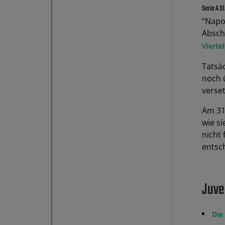
Serie A 3
“Napo
Absch
Vierte
Tatsäc
noch 
verset
Am 31
wie s
nicht 
entsc
Juve
Die