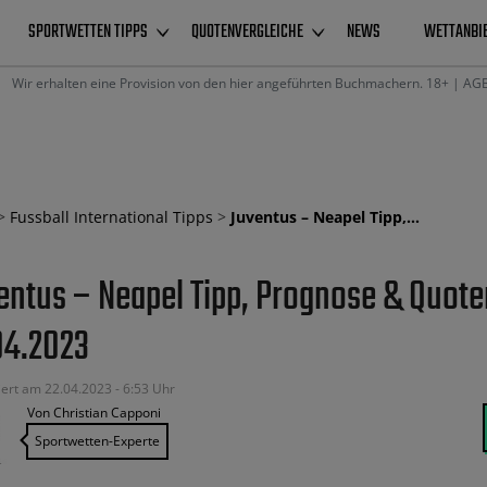
SPORTWETTEN TIPPS
QUOTENVERGLEICHE
NEWS
WETTANBIE
ere Sportwetten Tipps
ere Sportarten
[starrating_addon google=true]
Wir erhalten eine Provision von den hier angeführten Buchmachern. 18+ | AGB
tball NBA Prognosen und
ledon Wettquoten
Bra
Top
de France Wettquoten
s Tipps
>
Fussball International Tipps
>
Juventus – Neapel Tipp,…
l 1 Weltmeister Quoten
 Tipps
entus – Neapel Tipp, Prognose & Quote
 GP Weltmeister Quoten
all Tipps
04.2023
r Bowl Wettquoten
ckey Tipps
iert am 22.04.2023 - 6:53 Uhr
Von Christian Capponi
ipps & Prognosen von
Sportwetten-Experte
rten