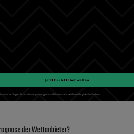
Jetzt bei
NEO.bet
wetten
ten unterliegen laufenden Anpassungen und können sich mittlerweile geändert haben.
Prognose der Wettanbieter?