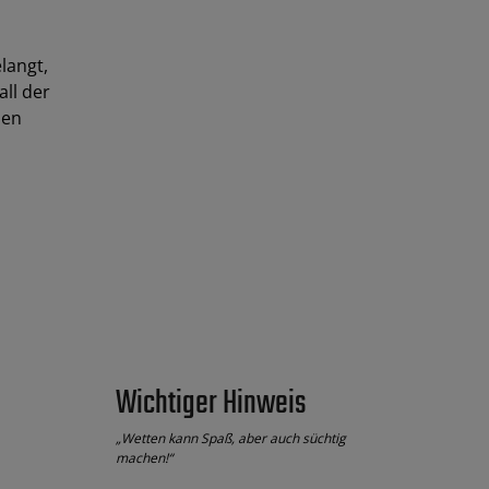
langt,
ll der
men
Wichtiger Hinweis
„Wetten kann Spaß, aber auch süchtig
machen!“