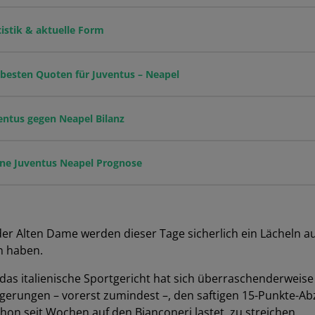
tistik & aktuelle Form
 besten Quoten für Juventus – Neapel
entus gegen Neapel Bilanz
ne Juventus Neapel Prognose
der Alten Dame werden dieser Tage sicherlich ein Lächeln a
n haben.
das italienische Sportgericht hat sich überraschenderweise
gerungen – vorerst zumindest –, den saftigen 15-Punkte-Ab
hon seit Wochen auf den Bianconeri lastet, zu streichen.