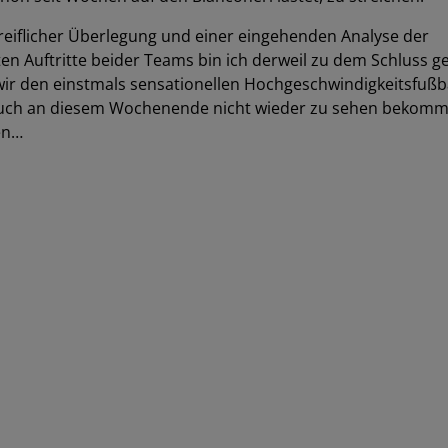
reiflicher Überlegung und einer eingehenden Analyse der
en Auftritte beider Teams bin ich derweil zu dem Schluss ge
wir den einstmals sensationellen Hochgeschwindigkeitsfußba
uch an diesem Wochenende nicht wieder zu sehen bekom
en…