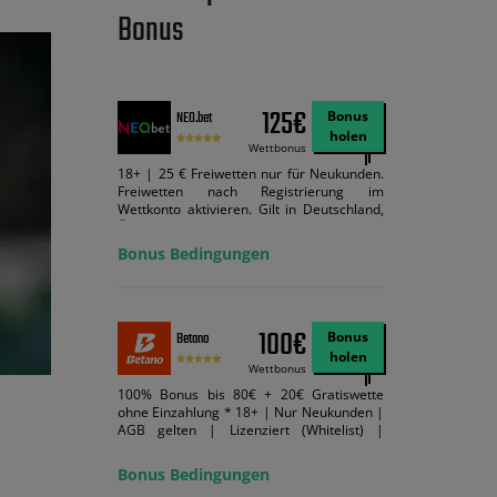
Email
Bonus
125€
NEO.bet
Bonus
holen
Wettbonus
18+ | 25 € Freiwetten nur für Neukunden.
Freiwetten nach Registrierung im
Wettkonto aktivieren. Gilt in Deutschland,
Österreich und Luxemburg.
Mindesteinzahlung: 10€. Einzahlung und
Bonus Bedingungen
Bonus 5x in 100 Tagen mit Mindestquote
1,5 umsetzen. Maximaler Umsatz:
Bonusbetrag pro Wette. Bedingungen
können geändert werden. AGB gelten.
100€
Lizenziert; Hilfe bei Suchtrisiken: buwei.de.
Betano
Bonus
holen
Wettbonus
100% Bonus bis 80€ + 20€ Gratiswette
ohne Einzahlung * 18+ | Nur Neukunden |
AGB gelten | Lizenziert (Whitelist) |
Suchtrisiko | Hilfe unter
buwei.de
Bonus Bedingungen