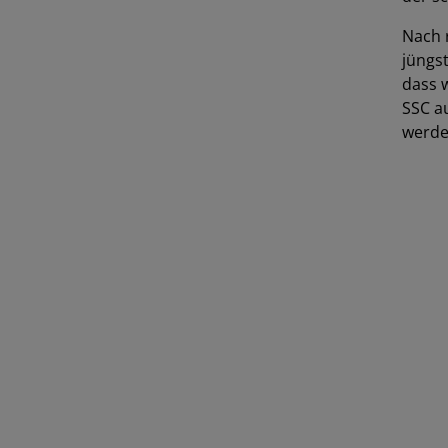
Nach 
jüngst
dass 
SSC a
werd