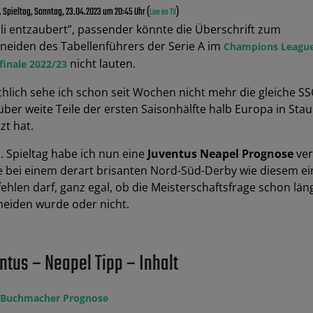
1. Spieltag, Sonntag, 23.04.2023 um 20:45 Uhr (
)
Live im TV
li entzaubert”, passender könnte die Überschrift zum
neiden des Tabellenführers der Serie A im
Champions Leagu
nicht lauten.
lfinale 2022/23
hlich sehe ich schon seit Wochen nicht mehr die gleiche SSC
über weite Teile der ersten Saisonhälfte halb Europa in Sta
zt hat.
. Spieltag habe ich nun eine
Juventus Neapel Prognose
ver
ie bei einem derart brisanten Nord-Süd-Derby wie diesem ei
fehlen darf, ganz egal, ob die Meisterschaftsfrage schon län
heiden wurde oder nicht.
ntus – Neapel Tipp – Inhalt
 Buchmacher Prognose