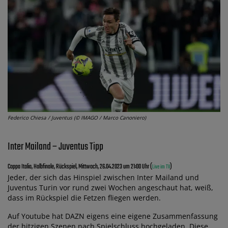
Federico Chiesa / Juventus (© IMAGO / Marco Canoniero)
Inter Mailand – Juventus Tipp
Coppa Italia, Halbfinale, Rückspiel, Mittwoch, 26.04.2023 um 21:00 Uhr (
)
Live im TV
Jeder, der sich das Hinspiel zwischen Inter Mailand und
Juventus Turin vor rund zwei Wochen angeschaut hat, weiß,
dass im Rückspiel die Fetzen fliegen werden.
Auf Youtube hat DAZN eigens eine eigene Zusammenfassung
der hitzigen Szenen nach Spielschluss hochgeladen. Diese