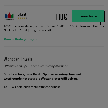
110€
Oddset
Bonus holen
100% Ersteinzahlungsbonus bis zu 100€ + 10 € Freebet. Nur für
Neukunden * 18+ | Es gelten die AGB.
Bonus Bedingungen
Wichtiger Hinweis
„Wetten kann Spaß, aber auch süchtig machen!“
Bitte beachtet, dass für die Sportwetten-Angebote auf
wettfreunde.net stets die Wettanbieter AGB gelten.
18+ | Wir spielen verantwortungsbewusst