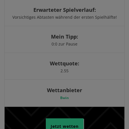
Erwarteter Spielverlauf:
Vorsichtiges Abtasten während der ersten Spielhälfte!
Mein Tipp:
0:0 zur Pause
Wettquote:
2.55
Wettanbieter
Bwin
Jetzt wetten