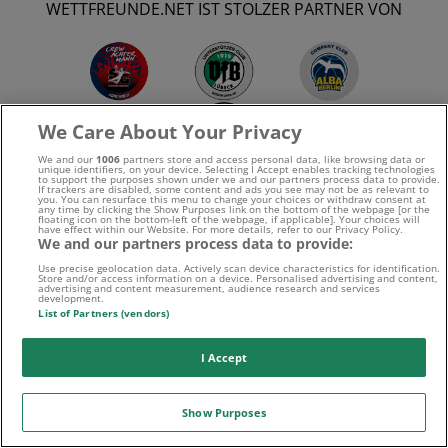
WETTFREUNDE.NET IST STOLZER PARTNER VON
We Care About Your Privacy
We and our
1006
partners store and access personal data, like browsing data or
unique identifiers, on your device. Selecting I Accept enables tracking technologies
to support the purposes shown under we and our partners process data to provide.
© 2008 - 2026 -
WETTFREUNDE.NET
- PLAY RESPONSIBLY |
If trackers are disabled, some content and ads you see may not be as relevant to
you. You can resurface this menu to change your choices or withdraw consent at
RECHTLICHER HINWEIS: VORAUSSETZUNG FÜR DIE NUTZUNG VON
any time by clicking the Show Purposes link on the bottom of the webpage [or the
WETTFREUNDE.NET IST VOLLJÄHRIGKEIT SOWIE DIE BEACHTUNG
floating icon on the bottom-left of the webpage, if applicable]. Your choices will
have effect within our Website. For more details, refer to our Privacy Policy.
DER FÜR DICH GELTENDEN GLÜCKSSPIELGESETZE UND DER AGB
We and our partners process data to provide:
DER WETTANBIETER!
DATENSCHUTZ
|
SICHERE WETTEN
|
COOKIE-RICHTLINIE
|
Use precise geolocation data. Actively scan device characteristics for identification.
Store and/or access information on a device. Personalised advertising and content,
IMPRESSUM
advertising and content measurement, audience research and services
development.
List of Partners (vendors)
I Accept
Suchtrisiken, Glücksspiel kann süchtig machen - Hilfe finden
Show Purposes
Sie auf
buwei.de