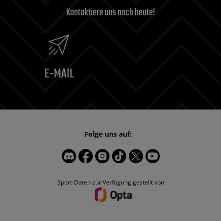
Kontaktiere uns noch heute!
E-MAIL
Folge uns auf:
Sport-Daten zur Verfügung gestellt von