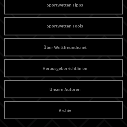
Sportwetten Tipps
Sportwetten Tools
Über Wettfreunde.net
Herausgeberrichtlinien
Unsere Autoren
Archiv