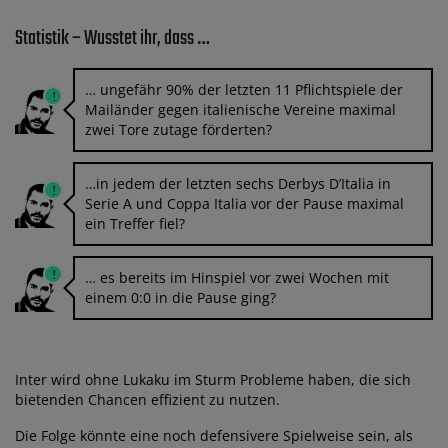
Statistik – Wusstet ihr, dass …
… ungefähr 90% der letzten 11 Pflichtspiele der
Mailänder gegen italienische Vereine maximal
zwei Tore zutage förderten?
…in jedem der letzten sechs Derbys D’Italia in
Serie A und Coppa Italia vor der Pause maximal
ein Treffer fiel?
… es bereits im Hinspiel vor zwei Wochen mit
einem 0:0 in die Pause ging?
Inter wird ohne Lukaku im Sturm Probleme haben, die sich
bietenden Chancen effizient zu nutzen.
Die Folge könnte eine noch defensivere Spielweise sein, als