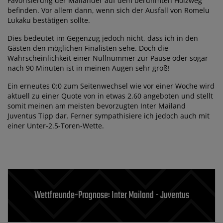
Favorisierung der Mailänder auf dem berühmten Holzweg
befinden. Vor allem dann, wenn sich der Ausfall von Romelu
Lukaku bestätigen sollte.
Dies bedeutet im Gegenzug jedoch nicht, dass ich in den
Gästen den möglichen Finalisten sehe. Doch die
Wahrscheinlichkeit einer Nullnummer zur Pause oder sogar
nach 90 Minuten ist in meinen Augen sehr groß!
Ein erneutes 0:0 zum Seitenwechsel wie vor einer Woche wird
aktuell zu einer Quote von in etwas 2.60 angeboten und stellt
somit meinen am meisten bevorzugten Inter Mailand
Juventus Tipp dar. Ferner sympathisiere ich jedoch auch mit
einer Unter-2.5-Toren-Wette.
Wettfreunde-Prognose: Inter Mailand - Juventus