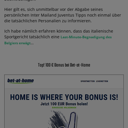
Hier gilt es, sich unmittelbar vor der Abgabe seines
persönlichen Inter Mailand Juventus Tipps noch einmal über
die tatsächlichen Personalien zu informieren.
Ich habe nämlich erfahren können, dass das italienische
Sportgericht tatsächlich eine
Last-Minute-Begnadigung des
…
Belgiers erwägt
Top! 100 € Bonus bei Bet-at-Home