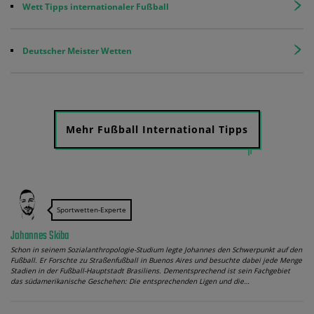
Wett Tipps internationaler Fußball
Deutscher Meister Wetten
Mehr Fußball International Tipps
Sportwetten-Experte
Johannes Skiba
Schon in seinem Sozialanthropologie-Studium legte Johannes den Schwerpunkt auf den
Fußball. Er Forschte zu Straßenfußball in Buenos Aires und besuchte dabei jede Menge
Stadien in der Fußball-Hauptstadt Brasiliens. Dementsprechend ist sein Fachgebiet
das südamerikanische Geschehen: Die entsprechenden Ligen und die…