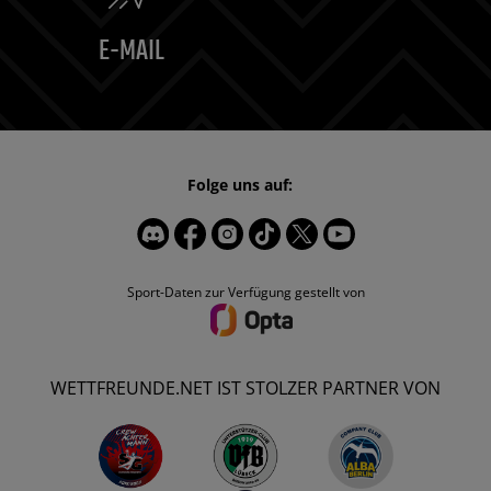
E-MAIL
Folge uns auf:
Sport-Daten zur Verfügung gestellt von
WETTFREUNDE.NET IST STOLZER PARTNER VON