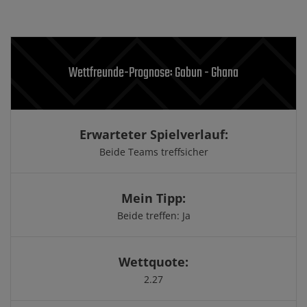
Wettfreunde-Prognose: Gabun - Ghana
Erwarteter Spielverlauf:
Beide Teams treffsicher
Mein Tipp:
Beide treffen: Ja
Wettquote:
2.27