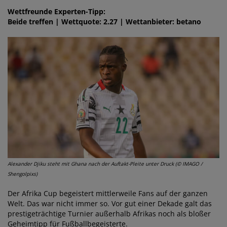
Wettfreunde Experten-Tipp:
Beide treffen | Wettquote: 2.27 | Wettanbieter: betano
Alexander Djiku steht mit Ghana nach der Auftakt-Pleite unter Druck (© IMAGO /
Shengolpixs)
Der Afrika Cup begeistert mittlerweile Fans auf der ganzen
Welt. Das war nicht immer so. Vor gut einer Dekade galt das
prestigeträchtige Turnier außerhalb Afrikas noch als bloßer
Geheimtipp für Fußballbegeisterte.