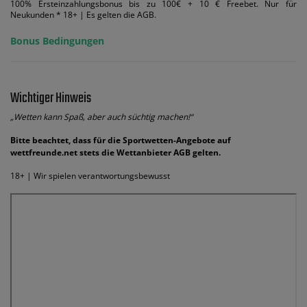
100% Ersteinzahlungsbonus bis zu 100€ + 10 € Freebet. Nur für
Neukunden * 18+ | Es gelten die AGB.
Bonus Bedingungen
Wichtiger Hinweis
„Wetten kann Spaß, aber auch süchtig machen!“
Bitte beachtet, dass für die Sportwetten-Angebote auf
wettfreunde.net stets die Wettanbieter AGB gelten.
18+ | Wir spielen verantwortungsbewusst