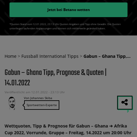
Jetzt bei
Betano
wetten
*Quoten Stand vom 12.01.2022‚ 23⁚13 Uhr Quoten Angaben und Tipp ohne Gewähr. Die Quoten
unterliegen laufenden Anpassungen und können sich mittlerweile geändert haben.
Home
>
Fussball International Tipps
>
Gabun – Ghana Tipp,…
Gabun – Ghana Tipp, Prognose & Quoten |
14.01.2022
Veröffentlicht am 12.01.2022 - 23:13 Uhr
Von Johannes Skiba
Sportwetten-Experte
Wettquoten, Tipp & Prognose für Gabun – Ghana ➔ Afrika
Cup 2022, Vorrunde, Gruppe – Freitag, 14.2022 um 20:00 Uhr