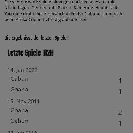
Die vier Auswärtsspiele hingegen endeten allesamt mit
Niederlagen. Der neutrale Platz in Kameruns Hauptstadt
Yaoundé droht diese Schwachstelle der Gabuner nun auch
beim Afrika Cup mittelfristig aufzudecken.
Die Ergebnisse der letzten Spiele:
Letzte Spiele
H2H
14. Jan 2022
Gabun
1
Ghana
1
15. Nov 2011
Ghana
2
Gabun
1
22. Jun 2008