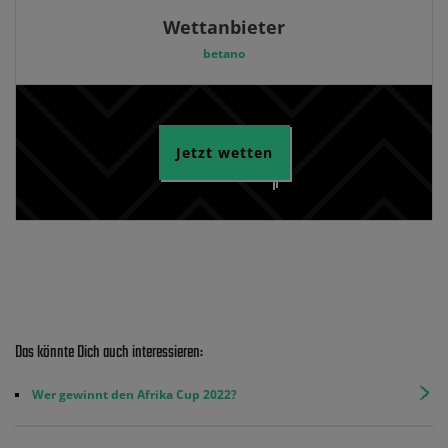
Wettanbieter
betano
Jetzt wetten
Das könnte Dich auch interessieren:
Wer gewinnt den Afrika Cup 2022?