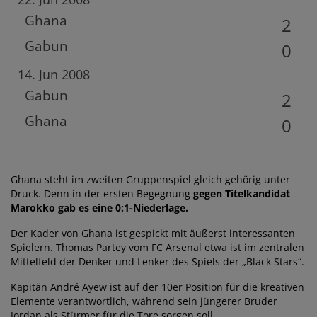
Ghana
2
Gabun
0
14. Jun 2008
Gabun
2
Ghana
0
Ghana steht im zweiten Gruppenspiel gleich gehörig unter
Druck. Denn in der ersten Begegnung
gegen Titelkandidat
Marokko gab es eine 0:1-Niederlage.
Der Kader von Ghana ist gespickt mit äußerst interessanten
Spielern. Thomas Partey vom FC Arsenal etwa ist im zentralen
Mittelfeld der Denker und Lenker des Spiels der „Black Stars“.
Kapitän André Ayew ist auf der 10er Position für die kreativen
Elemente verantwortlich, während sein jüngerer Bruder
Jordan als Stürmer für die Tore sorgen soll.